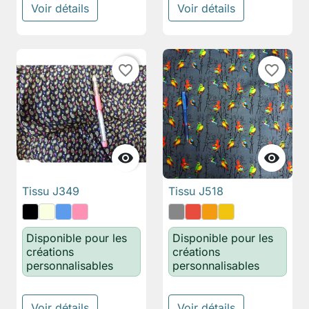
Voir détails
Voir détails
favorite_border
favorite_border


Tissu J349
Tissu J518
Disponible pour les
Disponible pour les
créations
créations
personnalisables
personnalisables
Voir détails
Voir détails