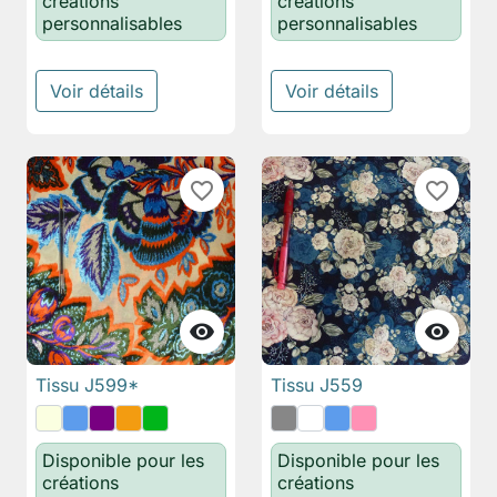
créations
créations
personnalisables
personnalisables
Voir détails
Voir détails
favorite_border
favorite_border


Tissu J599*
Tissu J559
Disponible pour les
Disponible pour les
créations
créations