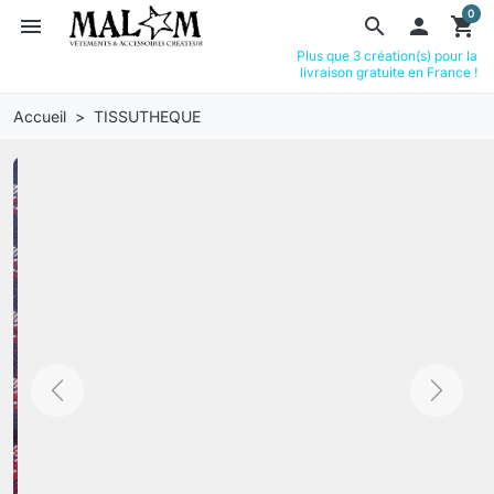
0
menu
search

shopping_cart
Plus que 3 création(s) pour la
livraison gratuite en France !
Accueil
TISSUTHEQUE
Previous
Next