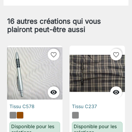
16 autres créations qui vous
plairont peut-être aussi
favorite_border
favorite_border


Tissu C578
Tissu C237
Disponible pour les
Disponible pour les