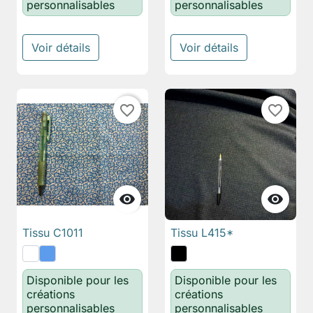
personnalisables
personnalisables
Voir détails
Voir détails
favorite_border
favorite_border


Tissu C1011
Tissu L415*
Disponible pour les
Disponible pour les
créations
créations
personnalisables
personnalisables