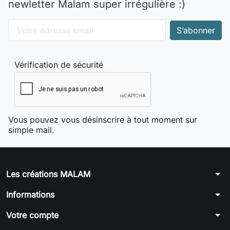
newletter Malam super irrégulière :)
Vérification de sécurité
Vous pouvez vous désinscrire à tout moment sur
simple mail.
arrow_drop_down
Les créations MALAM
arrow_drop_down
Informations
arrow_drop_down
Votre compte