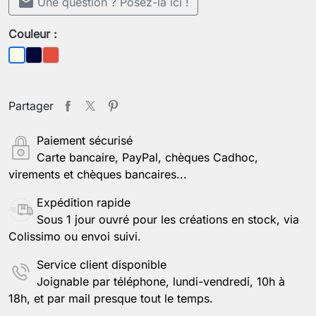
mail
Une question ? Posez-la ici !
Couleur :
Bleu foncé
Rouge
Beige
Partager
Paiement sécurisé
Carte bancaire, PayPal, chèques Cadhoc,
virements et chèques bancaires...
Expédition rapide
Sous 1 jour ouvré pour les créations en stock, via
Colissimo ou envoi suivi.
Service client disponible
Joignable par téléphone, lundi-vendredi, 10h à
18h, et par mail presque tout le temps.