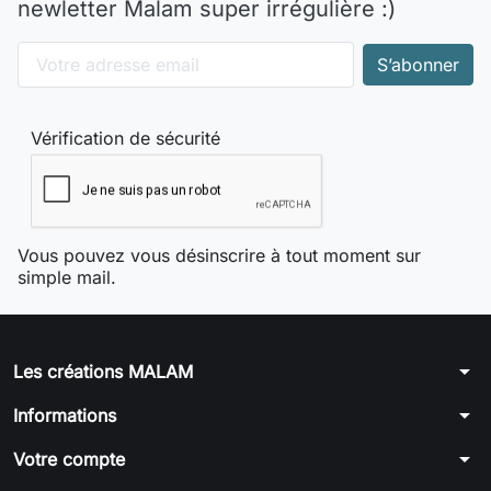
newletter Malam super irrégulière :)
Vérification de sécurité
Vous pouvez vous désinscrire à tout moment sur
simple mail.
arrow_drop_down
Les créations MALAM
arrow_drop_down
Informations
arrow_drop_down
Votre compte