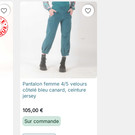
favorite_border
favorite_border
Pantalon femme 4/5 velours

Aperçu rapide
côtelé bleu canard, ceinture
jersey
105,00 €
Sur commande