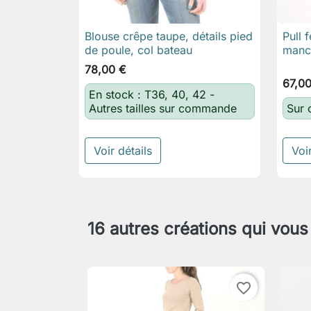
Blouse crêpe taupe, détails pied
Pull 

Aperçu rapide
de poule, col bateau
manch
78,00 €
67,0
En stock : T36, 40, 42 -
Autres tailles sur commande
Sur
Voir détails
Voir
16 autres créations qui vous
favorite_border