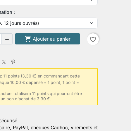
de taille
sation :
 de fesses

Ajouter au panier
favorite_border

le habituelle de vêtements
 11 points (3,30 €) en commandant cette
ormations
aque 10,00 € dépensé = 1 point, 1 point =
actuel totalisera 11 points qui pourront être
 un bon d'achat de 3,30 €.
er la personnalisation
sécurisé
caire, PayPal, chèques Cadhoc, virements et