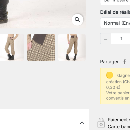
Votre tour 
Délai de réali
search
Votre tour

Votre tail
Partager
Gagnez
Autres inf
création
(Ch
0,30 €).
Votre panier 
convertis en
Enregistr
Paiement 
Carte ban