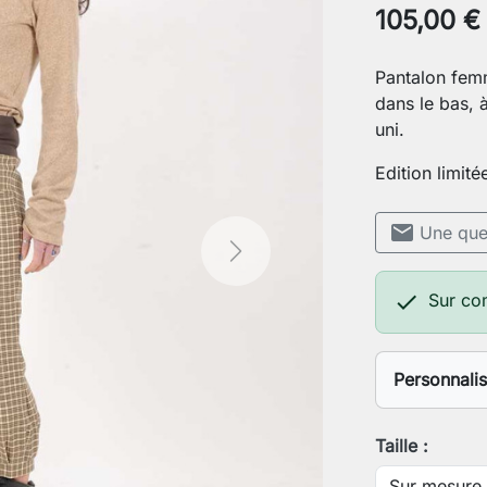
105,00 €
Pantalon femm
dans le bas, 
uni.
Edition limité
mail
Une ques
Next

Sur c
Personnali
Longueur 
Taille :