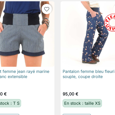
favorite_border
t femme jean rayé marine
Pantalon femme bleu fleuri

Aperçu rapide

Aperçu rapide
lanc extensible
souple, coupe droite
0 €
95,00 €
stock : T S
En stock : taille XS