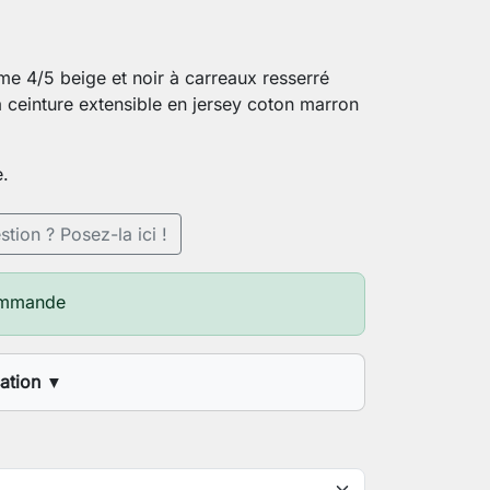
e 4/5 beige et noir à carreaux resserré
à ceinture extensible en jersey coton marron
e.
tion ? Posez-la ici !
ommande
sation
▼
d'entrejambes désirée