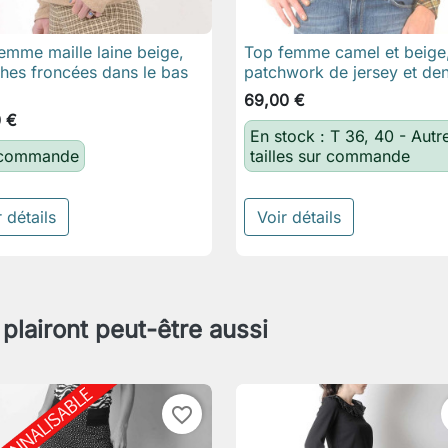
femme maille laine beige,
Top femme camel et beige

Aperçu rapide

Aperçu rapide
es froncées dans le bas
patchwork de jersey et den
69,00 €
0 €
En stock : T 36, 40 - Autr
 commande
tailles sur commande
 détails
Voir détails
 plairont peut-être aussi
favorite_border