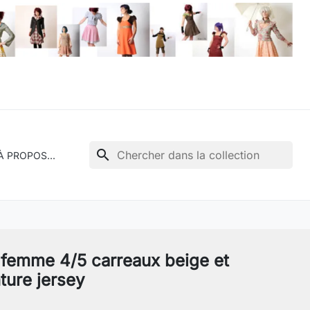
search
À PROPOS...
 femme 4/5 carreaux beige et
nture jersey