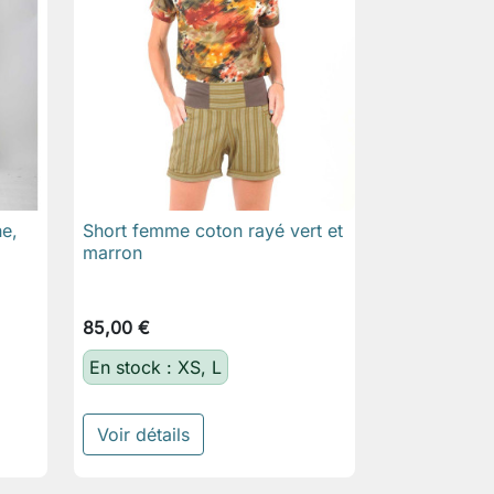
e,
Short femme coton rayé vert et

Aperçu rapide
marron
85,00 €
En stock : XS, L
Voir détails