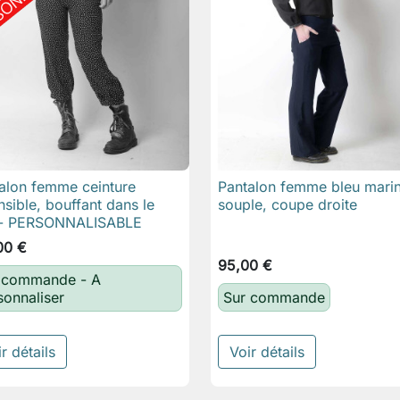
alon femme ceinture
Pantalon femme bleu marin

Aperçu rapide

Aperçu rapide
nsible, bouffant dans le
souple, coupe droite
 - PERSONNALISABLE
00 €
95,00 €
 commande - A
sonnaliser
Sur commande
r détails
Voir détails