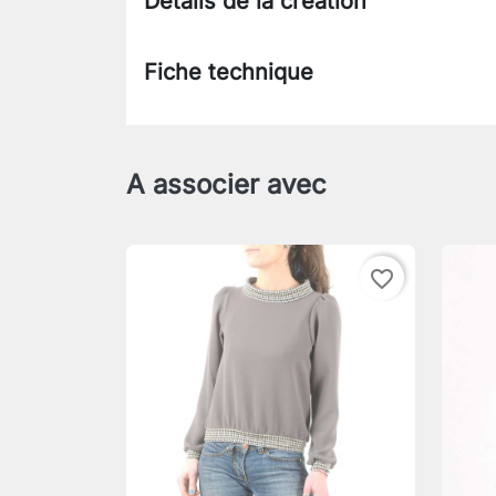
Détails de la création
Fiche technique
A associer avec
favorite_border