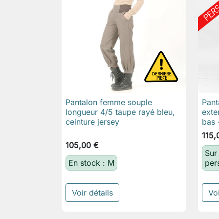
Pantalon femme souple
Pant

Aperçu rapide
longueur 4/5 taupe rayé bleu,
exte
ceinture jersey
bas
115,
105,00 €
Sur
En stock : M
per
Voir détails
Voi