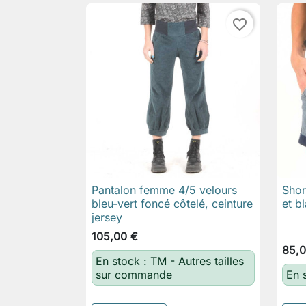
favorite_border
Pantalon femme 4/5 velours
Shor

Aperçu rapide
bleu-vert foncé côtelé, ceinture
et b
jersey
105,00 €
85,0
En stock : TM - Autres tailles
sur commande
En 