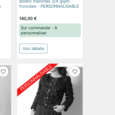
Boléro manches 3/4 gigot

Aperçu rapide
e
froncées - PERSONNALISABLE
140,00 €
Sur commande - A
personnaliser
Voir détails
favorite_border
favorite_border