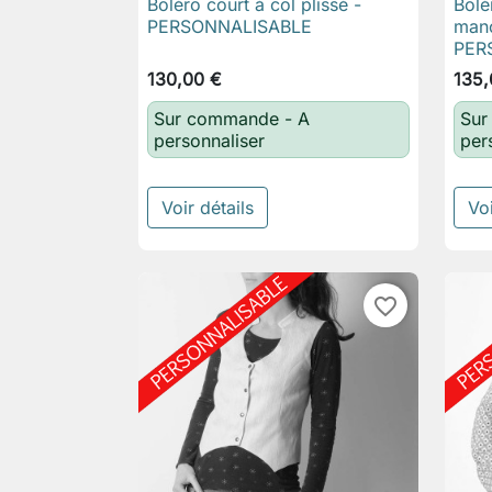
Boléro court à col plissé -
Bolé

Aperçu rapide
PERSONNALISABLE
manc
PER
130,00 €
135,
Sur commande - A
Sur
personnaliser
per
Voir détails
Voi
favorite_border