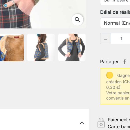
Votre tour
Délai de réali
search
Votre tour

Votre tail
Partager
Gagnez
Enregistr
création
(Ch
0,30 €).
Votre panier 
convertis en
Paiement 
Carte ban