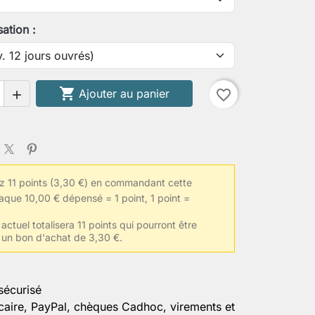
 de poitrine
sation :
 de biceps contracté

Ajouter au panier
favorite_border

le de vêtements habituelle
 11 points (3,30 €) en commandant cette
er la personnalisation
aque 10,00 € dépensé = 1 point, 1 point =
actuel totalisera 11 points qui pourront être
 un bon d'achat de 3,30 €.
sécurisé
caire, PayPal, chèques Cadhoc, virements et