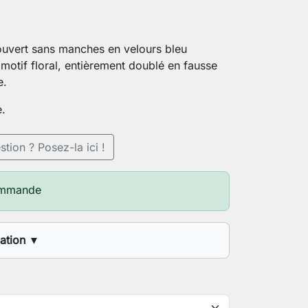
ouvert sans manches en velours bleu
motif floral, entièrement doublé en fausse
e.
e.
tion ? Posez-la ici !
ommande
sation
▼
ure (1.60m, 1.70m, etc)