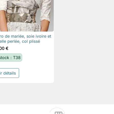
ro de mariée, soie ivoire et

Aperçu rapide
elle perlée, col plissé
00 €
stock : T38
r détails