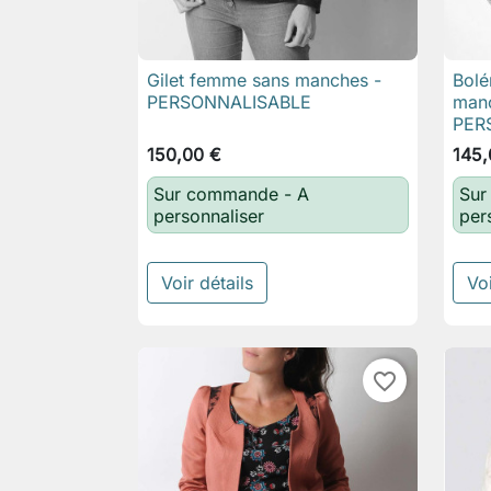
Gilet femme sans manches -
Bolé

Aperçu rapide
PERSONNALISABLE
manc
PER
150,00 €
145,
Sur commande - A
Sur
personnaliser
per
Voir détails
Voi
favorite_border