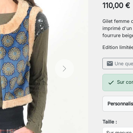
110,00 €
Gilet femme 
imprimé d'un 
fourrure beig
Edition limité
mail
Une ques
Next

Sur c
Personnali
Votre stat
Taille :