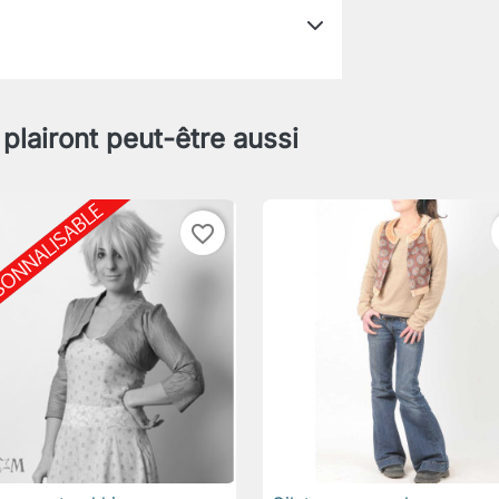
 plairont peut-être aussi
favorite_border