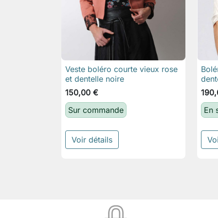
Veste boléro courte vieux rose
Bolé

Aperçu rapide
et dentelle noire
dent
150,00 €
190,
Sur commande
En 
Voir détails
Voi