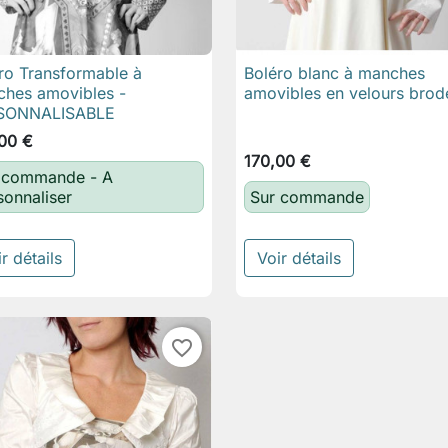
ro Transformable à
Boléro blanc à manches

Aperçu rapide

Aperçu rapide
hes amovibles -
amovibles en velours brod
SONNALISABLE
00 €
170,00 €
 commande - A
sonnaliser
Sur commande
r détails
Voir détails
favorite_border