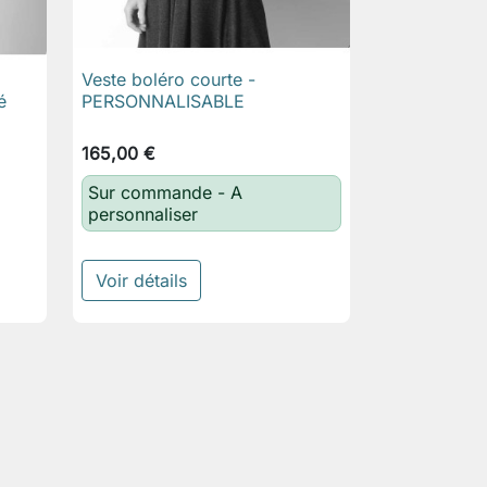
Veste boléro courte -

Aperçu rapide
é
PERSONNALISABLE
165,00 €
Sur commande - A
personnaliser
Voir détails