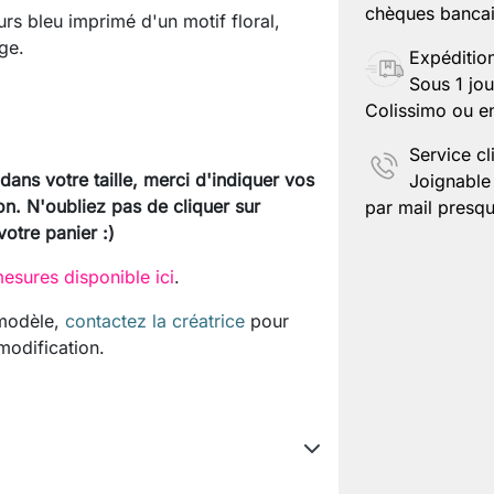
chèques bancair
s bleu imprimé d'un motif floral,
ge.
Expéditio
Sous 1 jou
Colissimo ou en
Service cl
 dans votre taille, merci d'indiquer vos
Joignable 
on. N'oubliez pas de cliquer sur
par mail presqu
votre panier :)
esures disponible ici
.
 modèle,
contactez la créatrice
pour
 modification.