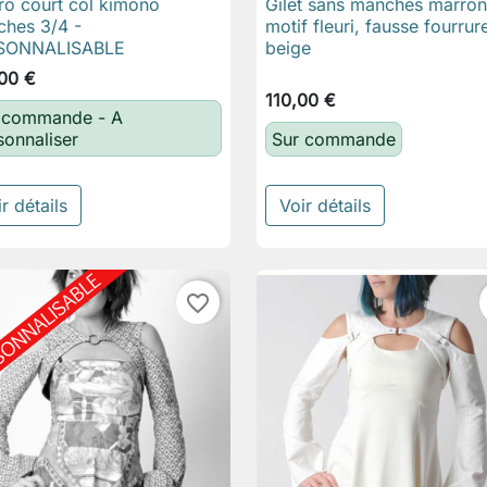
ro court col kimono
Gilet sans manches marron

Aperçu rapide

Aperçu rapide
hes 3/4 -
motif fleuri, fausse fourrur
SONNALISABLE
beige
00 €
110,00 €
 commande - A
sonnaliser
Sur commande
r détails
Voir détails
favorite_border