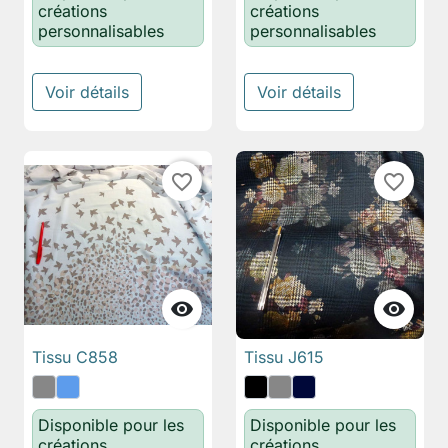
créations
créations
personnalisables
personnalisables
Voir détails
Voir détails
favorite_border
favorite_border


Tissu C858
Tissu J615
Disponible pour les
Disponible pour les
créations
créations