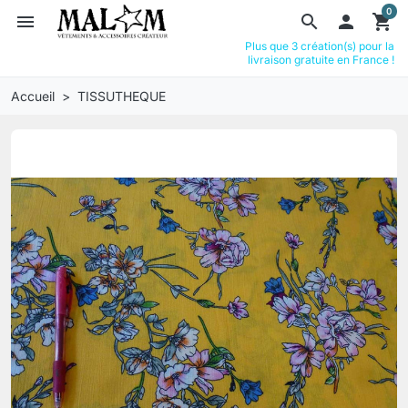
0
menu
search

shopping_cart
Plus que 3 création(s) pour la
livraison gratuite en France !
Accueil
TISSUTHEQUE