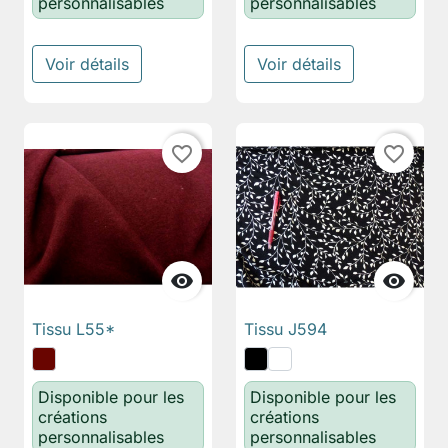
personnalisables
personnalisables
Voir détails
Voir détails
favorite_border
favorite_border


Tissu L55*
Tissu J594
Disponible pour les
Disponible pour les
créations
créations
personnalisables
personnalisables