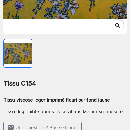
search
Tissu C154
Tissu viscose léger imprimé fleuri sur fond jaune
Tissu disponible pour vos créations Malam sur mesure.
mail
Une question ? Posez-la ici !