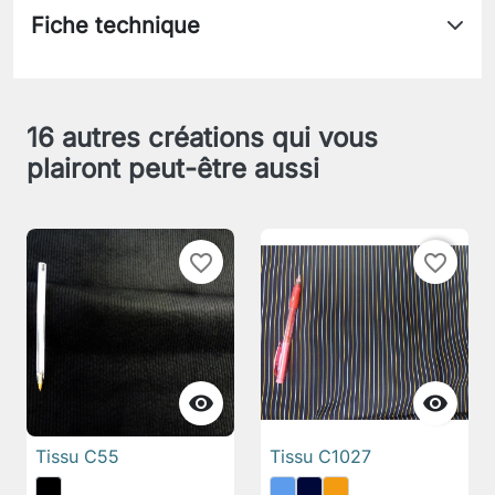
Fiche technique
16 autres créations qui vous
plairont peut-être aussi
favorite_border
favorite_border


Tissu C55
Tissu C1027