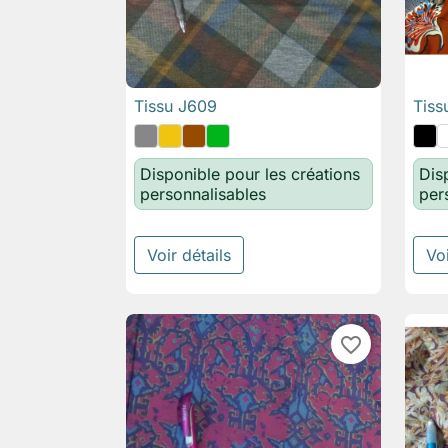
Tissu J609
Tiss

Aperçu rapide
Disponible pour les créations
Dis
personnalisables
per
Voir détails
Voi
favorite_border