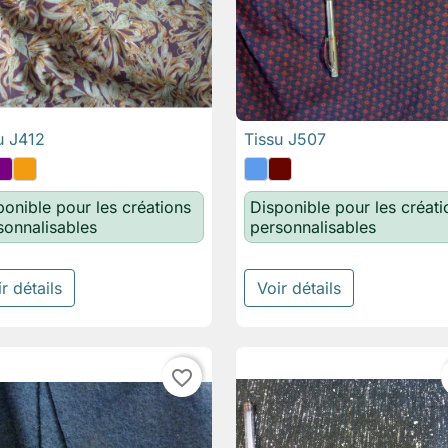
u J412
Tissu J507

Aperçu rapide

Aperçu rapide
ponible pour les créations
Disponible pour les créati
sonnalisables
personnalisables
r détails
Voir détails
favorite_border