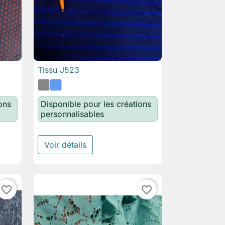
Tissu J523

Aperçu rapide
ons
Disponible pour les créations
personnalisables
Voir détails
favorite_border
favorite_border