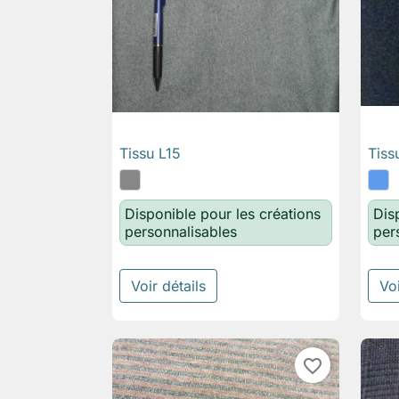
Tissu L15
Tiss

Aperçu rapide
Disponible pour les créations
Dis
personnalisables
per
Voir détails
Voi
favorite_border