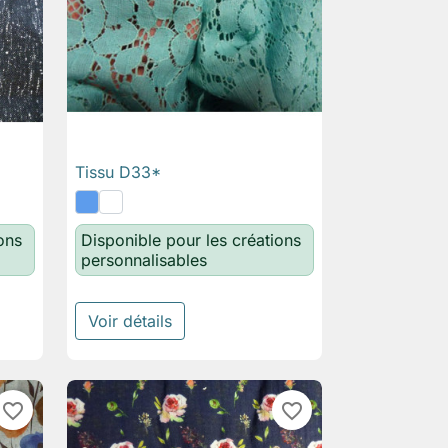
Tissu D33*

Aperçu rapide
ons
Disponible pour les créations
personnalisables
Voir détails
favorite_border
favorite_border