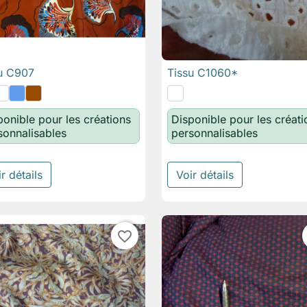
u C907
Tissu C1060*

Aperçu rapide

Aperçu rapide
ponible pour les créations
Disponible pour les créati
sonnalisables
personnalisables
r détails
Voir détails
favorite_border