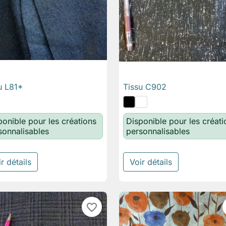
u L81*
Tissu C902

Aperçu rapide

Aperçu rapide
ponible pour les créations
Disponible pour les créati
sonnalisables
personnalisables
r détails
Voir détails
favorite_border