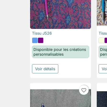
Tissu J526
Tiss

Aperçu rapide
Disponible pour les créations
Dis
personnalisables
per
Voir détails
Voi
favorite_border