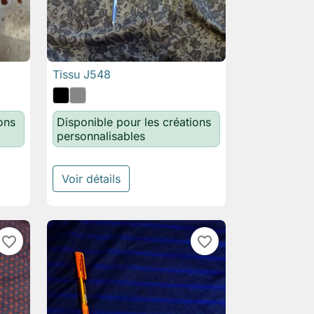
Tissu J548

Aperçu rapide
ons
Disponible pour les créations
personnalisables
Voir détails
favorite_border
favorite_border