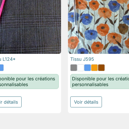
u L124*
Tissu J595

Aperçu rapide

Aperçu rapide
ponible pour les créations
Disponible pour les créati
sonnalisables
personnalisables
r détails
Voir détails