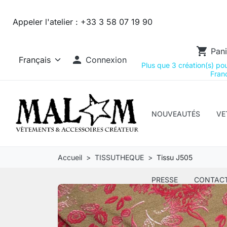
Appeler l'atelier :
+33 3 58 07 19 90
shopping_cart
Pani

Connexion
Plus que 3 création(s) pour
Franc
NOUVEAUTÉS
VE
Accueil
TISSUTHEQUE
Tissu J505
PRESSE
CONTAC