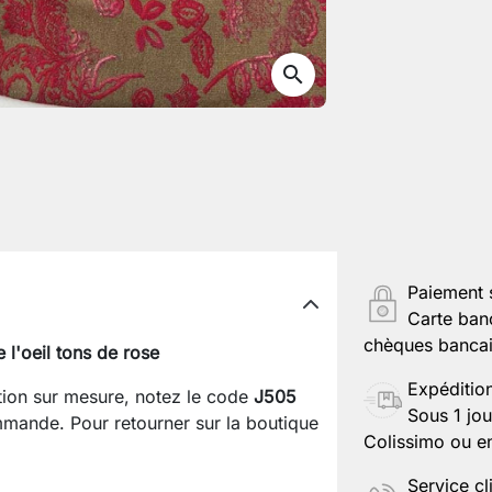
search
Paiement 
Carte ban
chèques bancair
 l'oeil tons de rose
Expéditio
ation sur mesure, notez le code
J505
Sous 1 jou
mande. Pour retourner sur la boutique
Colissimo ou en
Service cl