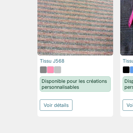
Tissu J568
Tiss

Aperçu rapide
Disponible pour les créations
Dis
personnalisables
per
Voir détails
Voi