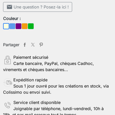
mail
Une question ? Posez-la ici !
Couleur :
Bleu
Violet
Orange
Vert
Beige
Partager
Paiement sécurisé
Carte bancaire, PayPal, chèques Cadhoc,
virements et chèques bancaires...
Expédition rapide
Sous 1 jour ouvré pour les créations en stock, via
Colissimo ou envoi suivi.
Service client disponible
Joignable par téléphone, lundi-vendredi, 10h à
18h, et par mail presque tout le temps.