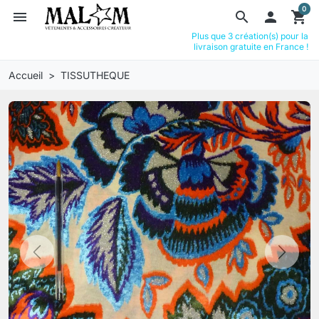
0
menu
search

shopping_cart
Plus que 3 création(s) pour la
livraison gratuite en France !
Accueil
TISSUTHEQUE
Previous
Next