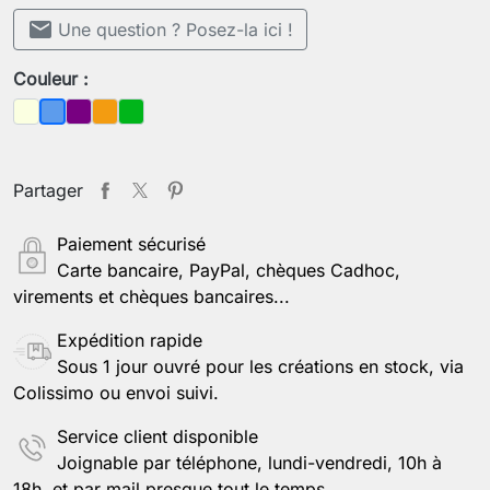
mail
Une question ? Posez-la ici !
Couleur :
Beige
Violet
Orange
Vert
Bleu
Partager
Paiement sécurisé
Carte bancaire, PayPal, chèques Cadhoc,
virements et chèques bancaires...
Expédition rapide
Sous 1 jour ouvré pour les créations en stock, via
Colissimo ou envoi suivi.
Service client disponible
Joignable par téléphone, lundi-vendredi, 10h à
18h, et par mail presque tout le temps.