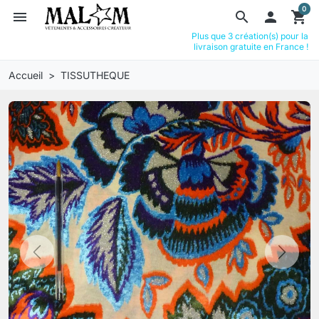
0
menu
search

shopping_cart
Plus que 3 création(s) pour la
livraison gratuite en France !
Accueil
TISSUTHEQUE
Previous
Next