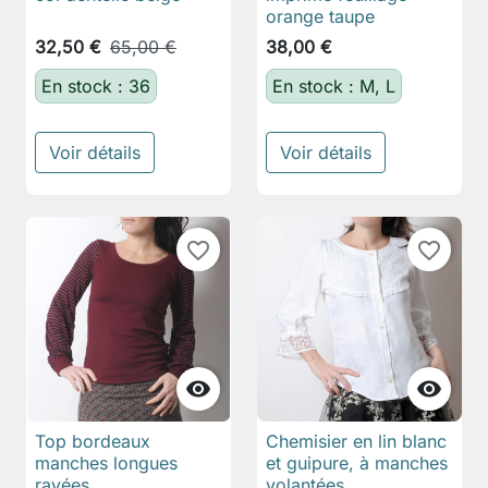
orange taupe
32,50 €
65,00 €
38,00 €
En stock : 36
En stock : M, L
Voir détails
Voir détails
favorite_border
favorite_border


Top bordeaux
Chemisier en lin blanc
manches longues
et guipure, à manches
rayées
volantées