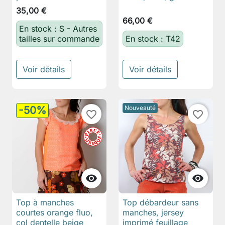
35,00 €
66,00 €
En stock : S - Autres
tailles sur commande
En stock : T42
Voir détails
Voir détails
-50%
Nouveauté
favorite_border
favorite_border


Top à manches
Top débardeur sans
courtes orange fluo,
manches, jersey
col dentelle beige
imprimé feuillage