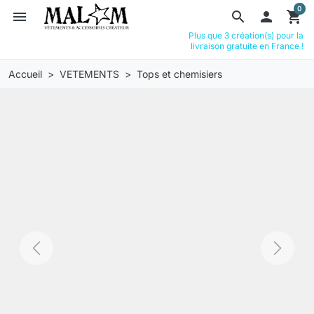
0
menu
search

shopping_cart
Plus que 3 création(s) pour la
livraison gratuite en France !
Accueil
VETEMENTS
Tops et chemisiers
Previous
Next