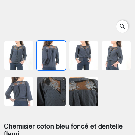
search
Chemisier coton bleu foncé et dentelle
fleuri