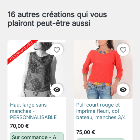
16 autres créations qui vous
plairont peut-être aussi
favorite_border
favorite_border


Haut large sans
Pull court rouge et
manches -
imprimé fleuri, col
PERSONNALISABLE
bateau, manches 3/4
70,00 €
75,00 €
Sur commande - A