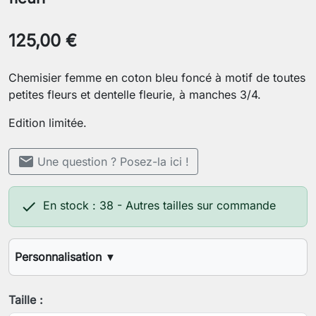
125,00 €
Chemisier femme en coton bleu foncé à motif de toutes
petites fleurs et dentelle fleurie, à manches 3/4.
Edition limitée.
mail
Une question ? Posez-la ici !

En stock : 38 - Autres tailles sur commande
Personnalisation
▼
Votre stature (1,60m, 1,70m, etc.)
Taille :