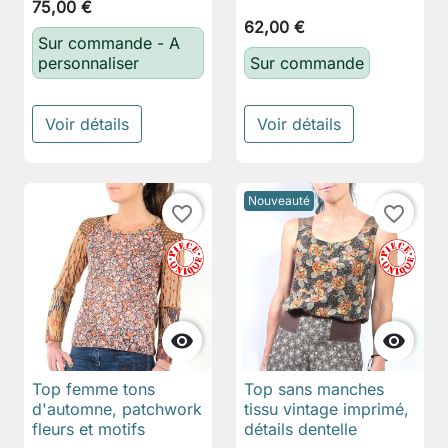
75,00 €
62,00 €
Sur commande - A
personnaliser
Sur commande
Voir détails
Voir détails
Nouveauté
favorite_border
favorite_border


Top femme tons
Top sans manches
d'automne, patchwork
tissu vintage imprimé,
fleurs et motifs
détails dentelle