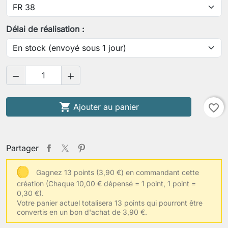
Votre tour de poitrine
Délai de réalisation :
Votre tour de taille


Votre longueur de bras (épaule-poignet)

Ajouter au panier
favorite_border
Votre tour de biceps contracté
Partager
Gagnez 13 points (3,90 €) en commandant cette
création
(Chaque 10,00 € dépensé = 1 point, 1 point =
Votre taille de vêtements habituelle
0,30 €).
Votre panier actuel totalisera 13 points qui pourront être
convertis en un bon d'achat de 3,90 €.
Autres informations