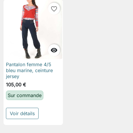
favorite_border

Pantalon femme 4/5
bleu marine, ceinture
jersey
105,00 €
Sur commande
Voir détails