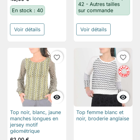
42 - Autres tailles
En stock : 40
sur commande
Voir détails
Voir détails
favorite_border
favorite_border


Top noir, blanc, jaune
Top femme blanc et
manches longues en
noir, broderie anglaise
jersey motif
géométrique
62,00 €