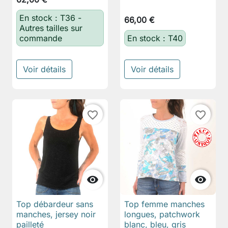
En stock : T36 -
66,00 €
Autres tailles sur
commande
En stock : T40
Voir détails
Voir détails
favorite_border
favorite_border


Top débardeur sans
Top femme manches
manches, jersey noir
longues, patchwork
pailleté
blanc, bleu, gris