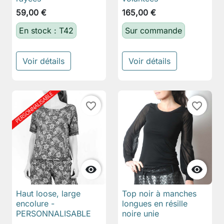
59,00 €
165,00 €
En stock : T42
Sur commande
Voir détails
Voir détails
favorite_border
favorite_border


Haut loose, large
Top noir à manches
encolure -
longues en résille
PERSONNALISABLE
noire unie