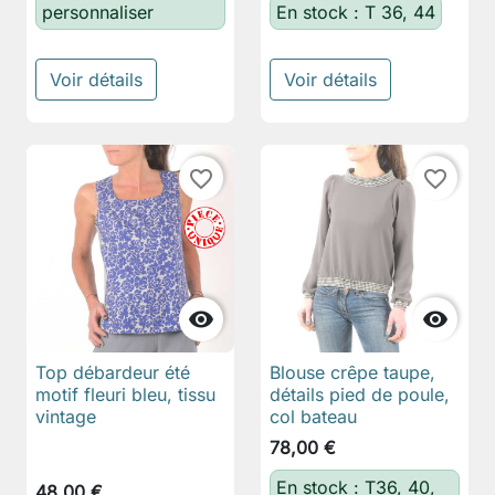
personnaliser
En stock : T 36, 44
Voir détails
Voir détails
favorite_border
favorite_border


Top débardeur été
Blouse crêpe taupe,
motif fleuri bleu, tissu
détails pied de poule,
vintage
col bateau
78,00 €
En stock : T36, 40,
48,00 €