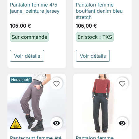
Pantalon femme 4/5
Pantalon femme
jaune, ceinture jersey
bouffant denim bleu
stretch
105,00 €
105,00 €
Sur commande
En stock : TXS
Voir détails
Voir détails
Nouveauté
favorite_border
favorite_border


Pantacourt femme été
Pantalon femme