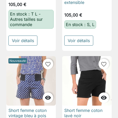
extensible
105,00 €
En stock : T L -
105,00 €
Autres tailles sur
commande
En stock : S, L
Voir détails
Voir détails
Nouveauté
favorite_border
favorite_border


Short femme coton
Short femme coton
vintage bleu à pois
lavé noir