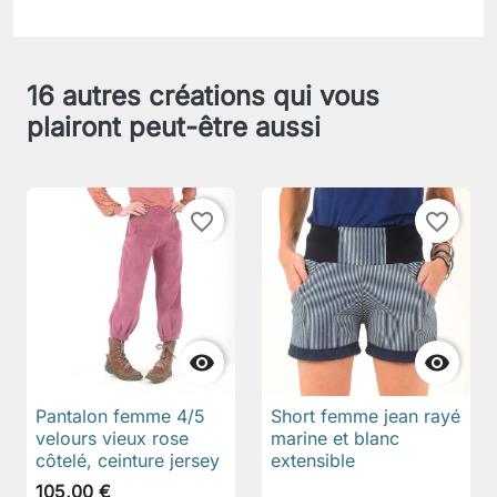
16 autres créations qui vous
plairont peut-être aussi
favorite_border
favorite_border


Pantalon femme 4/5
Short femme jean rayé
velours vieux rose
marine et blanc
côtelé, ceinture jersey
extensible
105,00 €