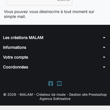
Vous pouvez vous désinscrire à tout moment sur
simple mail.
arrow_drop_down
Les créations MALAM
arrow_drop_down
Informations
arrow_drop_down
Votre compte
arrow_drop_down
Coordonnées
© 2026 - MALAM - Créateur de mode -
Gestion site Prestashop
Agence SoKreative