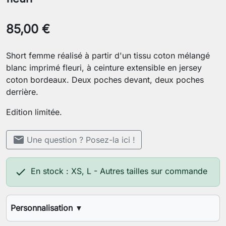
85,00 €
Short femme réalisé à partir d'un tissu coton mélangé
blanc imprimé fleuri, à ceinture extensible en jersey
coton bordeaux. Deux poches devant, deux poches
derrière.
Edition limitée.
mail
Une question ? Posez-la ici !

En stock : XS, L - Autres tailles sur commande
Personnalisation
▼
Votre stature (1.60m, 1.70m, etc.)