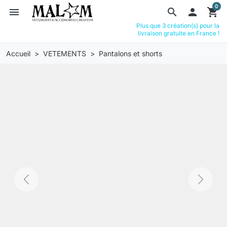
0
menu
search

shopping_cart
Plus que 3 création(s) pour la
livraison gratuite en France !
Accueil
VETEMENTS
Pantalons et shorts
Previous
Next