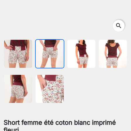
search
Short femme été coton blanc imprimé
fleuri