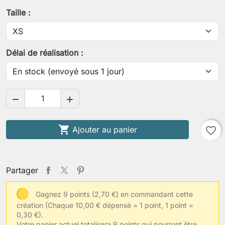
Taille :
Votre tour de taille
Délai de réalisation :
Votre tour de fesses


Votre taille habituelle de vêtements

Ajouter au panier
favorite_border
Autres informations
Partager
Gagnez 9 points (2,70 €) en commandant cette
création
(Chaque 10,00 € dépensé = 1 point, 1 point =
Enregistrer la personnalisation
0,30 €).
Votre panier actuel totalisera 9 points qui pourront être