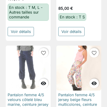
En stock : T M, L -
85,00 €
Autres tailles sur
commande
En stock : T S
Voir détails
Voir détails
favorite_border
favorite_border


Pantalon femme 4/5
Pantalon femme 4/5
velours côtelé bleu
jersey beige fleurs
marine, ceinture jersey
multicolores, ceinture