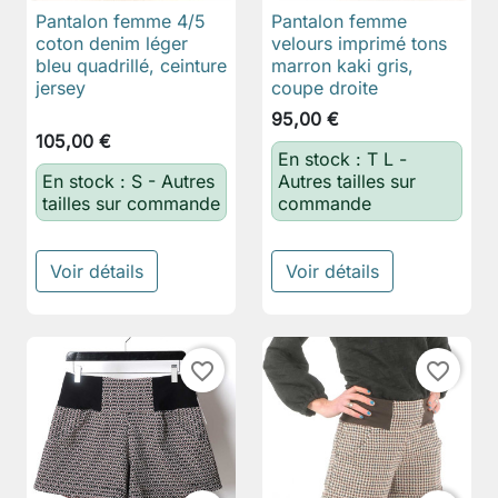
Pantalon femme 4/5
Pantalon femme
coton denim léger
velours imprimé tons
bleu quadrillé, ceinture
marron kaki gris,
jersey
coupe droite
95,00 €
105,00 €
En stock : T L -
En stock : S - Autres
Autres tailles sur
tailles sur commande
commande
Voir détails
Voir détails
favorite_border
favorite_border