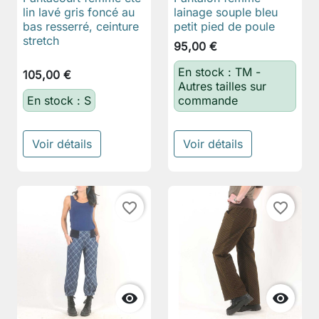
lin lavé gris foncé au
lainage souple bleu
bas resserré, ceinture
petit pied de poule
stretch
95,00 €
En stock : TM -
105,00 €
Autres tailles sur
En stock : S
commande
Voir détails
Voir détails
favorite_border
favorite_border

