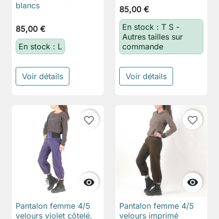
blancs
85,00 €
En stock : T S -
85,00 €
Autres tailles sur
En stock : L
commande
Voir détails
Voir détails
favorite_border
favorite_border


Pantalon femme 4/5
Pantalon femme 4/5
velours violet côtelé,
velours imprimé