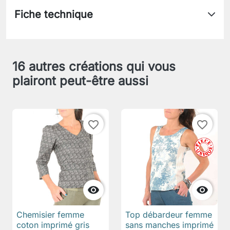
Fiche technique
16 autres créations qui vous
plairont peut-être aussi
favorite_border
favorite_border


Chemisier femme
Top débardeur femme
coton imprimé gris
sans manches imprimé