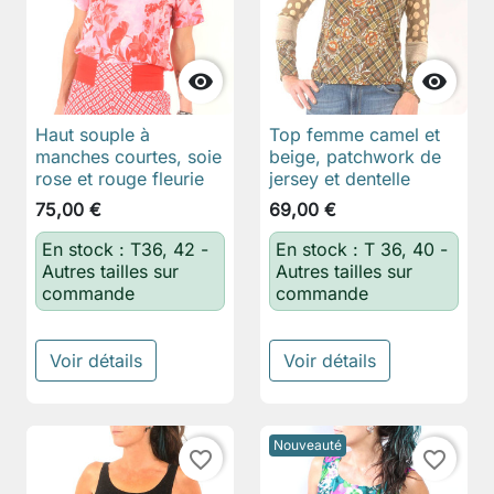


Haut souple à
Top femme camel et
manches courtes, soie
beige, patchwork de
rose et rouge fleurie
jersey et dentelle
75,00 €
69,00 €
En stock : T36, 42 -
En stock : T 36, 40 -
Autres tailles sur
Autres tailles sur
commande
commande
Voir détails
Voir détails
Nouveauté
favorite_border
favorite_border