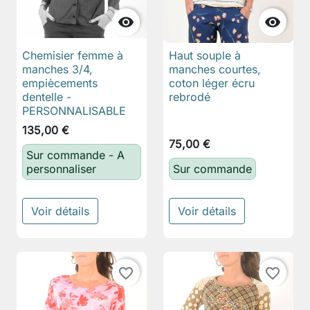


Chemisier femme à
Haut souple à
manches 3/4,
manches courtes,
empiècements
coton léger écru
dentelle -
rebrodé
PERSONNALISABLE
135,00 €
75,00 €
Sur commande - A
personnaliser
Sur commande
Voir détails
Voir détails
favorite_border
favorite_border