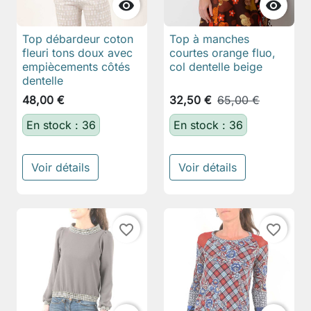


Top débardeur coton
Top à manches
fleuri tons doux avec
courtes orange fluo,
empiècements côtés
col dentelle beige
dentelle
48,00 €
32,50 €
65,00 €
En stock : 36
En stock : 36
Voir détails
Voir détails
favorite_border
favorite_border