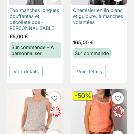
Top manches longues
Chemisier en lin blanc
bouffantes et
et guipure, à manches
décolleté dos -
volantées
PERSONNALISABLE
65,00 €
165,00 €
Sur commande - A
personnaliser
Sur commande
Voir détails
Voir détails
-50%
favorite_border
favorite_border