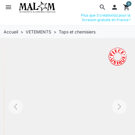
0
menu
search

shopping_cart
Plus que 3 création(s) pour la
livraison gratuite en France !
Accueil
VETEMENTS
Tops et chemisiers
Previous
Next