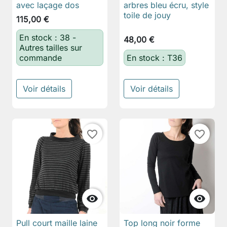
avec laçage dos
arbres bleu écru, style
toile de jouy
115,00 €
En stock : 38 -
48,00 €
Autres tailles sur
commande
En stock : T36
Voir détails
Voir détails
favorite_border
favorite_border


Pull court maille laine
Top long noir forme