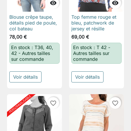


Blouse crêpe taupe,
Top femme rouge et
détails pied de poule,
bleu, patchwork de
col bateau
jersey et résille
78,00 €
69,00 €
En stock : T36, 40,
En stock : T 42 -
42 - Autres tailles
Autres tailles sur
sur commande
commande
Voir détails
Voir détails
favorite_border
favorite_border