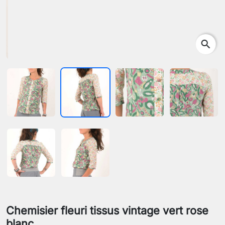
search
Chemisier fleuri tissus vintage vert rose
blanc