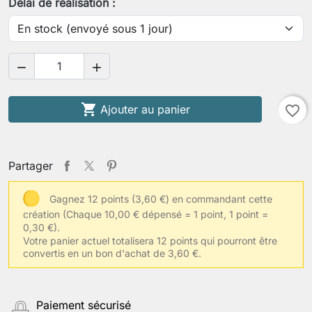
Délai de réalisation :



Ajouter au panier
favorite_border
Partager
Gagnez 12 points (3,60 €) en commandant cette
création
(Chaque 10,00 € dépensé = 1 point, 1 point =
0,30 €).
Votre panier actuel totalisera 12 points qui pourront être
convertis en un bon d'achat de 3,60 €.
Paiement sécurisé