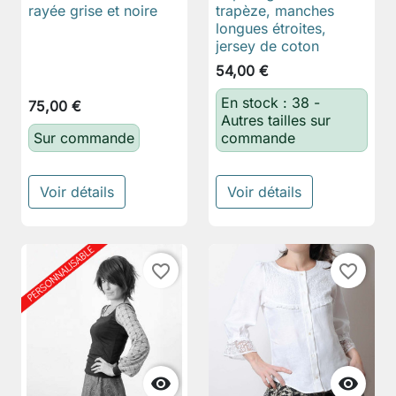
rayée grise et noire
trapèze, manches
longues étroites,
jersey de coton
54,00 €
En stock : 38 -
75,00 €
Autres tailles sur
Sur commande
commande
Voir détails
Voir détails
favorite_border
favorite_border

