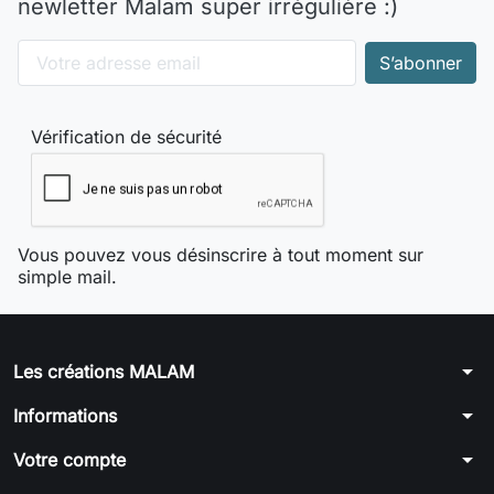
newletter Malam super irrégulière :)
Vérification de sécurité
Vous pouvez vous désinscrire à tout moment sur
simple mail.
arrow_drop_down
Les créations MALAM
arrow_drop_down
Informations
arrow_drop_down
Votre compte