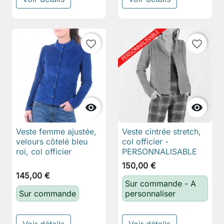
favorite_border
favorite_border


Veste femme ajustée,
Veste cintrée stretch,
velours côtelé bleu
col officier -
roi, col officier
PERSONNALISABLE
150,00 €
145,00 €
Sur commande - A
Sur commande
personnaliser