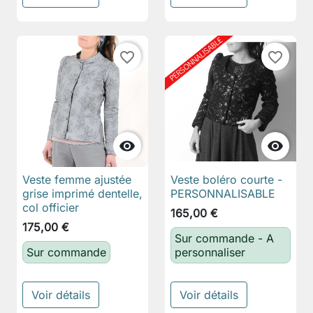
favorite_border
favorite_border


Veste femme ajustée
Veste boléro courte -
grise imprimé dentelle,
PERSONNALISABLE
col officier
165,00 €
175,00 €
Sur commande - A
Sur commande
personnaliser
Voir détails
Voir détails