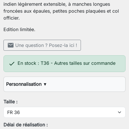
indien légèrement extensible, à manches longues
froncées aux épaules, petites poches plaquées et col
officier.
Edition limitée.
mail
Une question ? Posez-la ici !

En stock : T36 - Autres tailles sur commande
Personnalisation
▼
Votre stature (1,60m, 1,70m, etc.)
Taille :
Votre tour de poitrine
Délai de réalisation :