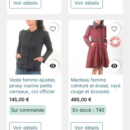
Voir détails
Voir détails
favorite_border
favorite_border


Veste femme ajustée,
Manteau femme
jersey marine petits
ceinturé et évasé, rayé
carreaux, col officier
rouge et écossais
145,00 €
495,00 €
Sur commande
En stock : T40
Voir détails
Voir détails