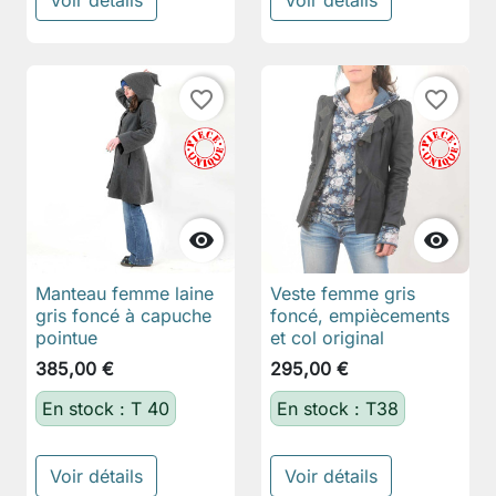
Voir détails
Voir détails
favorite_border
favorite_border


Manteau femme laine
Veste femme gris
gris foncé à capuche
foncé, empiècements
pointue
et col original
385,00 €
295,00 €
En stock : T 40
En stock : T38
Voir détails
Voir détails