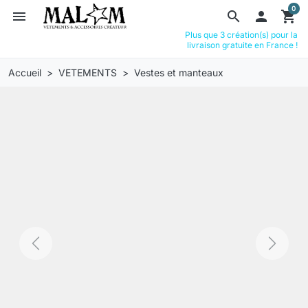
0
menu
search

shopping_cart
Plus que 3 création(s) pour la
livraison gratuite en France !
Accueil
VETEMENTS
Vestes et manteaux
Previous
Next