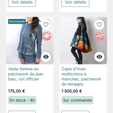
Voir détails
Voir détails
Nouveauté
favorite_border
favorite_border


Veste femme en
Cape d'hiver
patchwork de jean
multicolore à
bleu, col officier
manches, patchwork
de lainages
175,00 €
1 300,00 €
En stock : 40
Sur commande