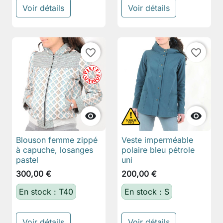
Voir détails
Voir détails
favorite_border
favorite_border


Blouson femme zippé
Veste imperméable
à capuche, losanges
polaire bleu pétrole
pastel
uni
300,00 €
200,00 €
En stock : T40
En stock : S
Voir détails
Voir détails