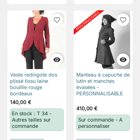
favorite_border
favorite_border


Veste redingote dos
Manteau à capuche de
plissé tissu laine
lutin et manches
bouillie rouge
évasées -
bordeaux
PERSONNALISABLE
140,00 €
410,00 €
En stock : T 34 -
Autres tailles sur
Sur commande - A
commande
personnaliser