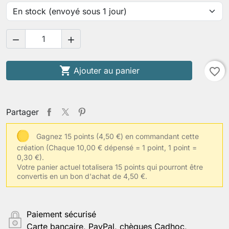
Votre tour de taille naturelle (au plus mince)


Votre longueur de bras (épaule-poignet)

Ajouter au panier
favorite_border
Votre tour de biceps contracté
Partager
Gagnez 15 points (4,50 €) en commandant cette
création
(Chaque 10,00 € dépensé = 1 point, 1 point =
Votre largeur d'épaules
0,30 €).
Votre panier actuel totalisera 15 points qui pourront être
convertis en un bon d'achat de 4,50 €.
Votre taille de vêtements habituelle
Paiement sécurisé
Carte bancaire, PayPal, chèques Cadhoc,