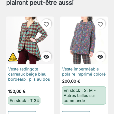
plairont peut-être aussi
favorite_border
favorite_border


Veste redingote
Veste imperméable
carreaux beige bleu
polaire imprimé coloré
bordeaux, plis au dos
200,00 €
En stock : S, M -
150,00 €
Autres tailles sur
En stock : T 34
commande