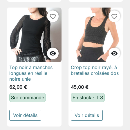
favorite_border
favorite_border


Top noir à manches
Crop top noir rayé, à
longues en résille
bretelles croisées dos
noire unie
62,00 €
45,00 €
Sur commande
En stock : T S
Voir détails
Voir détails