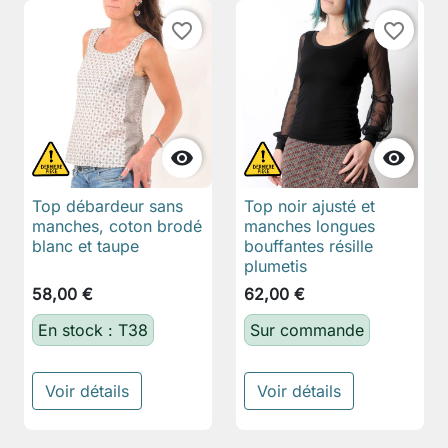
favorite_border
favorite_border


Top débardeur sans
Top noir ajusté et
manches, coton brodé
manches longues
blanc et taupe
bouffantes résille
plumetis
58,00 €
62,00 €
En stock : T38
Sur commande
Voir détails
Voir détails