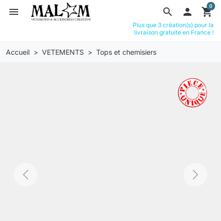
0
menu
search

shopping_cart
Plus que 3 création(s) pour la
livraison gratuite en France !
Accueil
VETEMENTS
Tops et chemisiers
Previous
Next