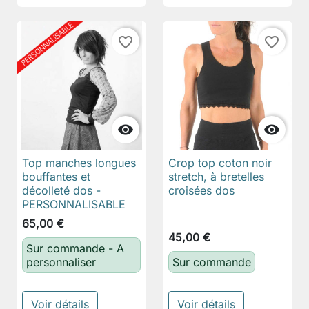
favorite_border
favorite_border


Top manches longues
Crop top coton noir
bouffantes et
stretch, à bretelles
décolleté dos -
croisées dos
PERSONNALISABLE
65,00 €
45,00 €
Sur commande - A
personnaliser
Sur commande
Voir détails
Voir détails