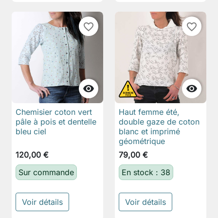
favorite_border
favorite_border


Chemisier coton vert
Haut femme été,
pâle à pois et dentelle
double gaze de coton
bleu ciel
blanc et imprimé
géométrique
120,00 €
79,00 €
Sur commande
En stock : 38
Voir détails
Voir détails