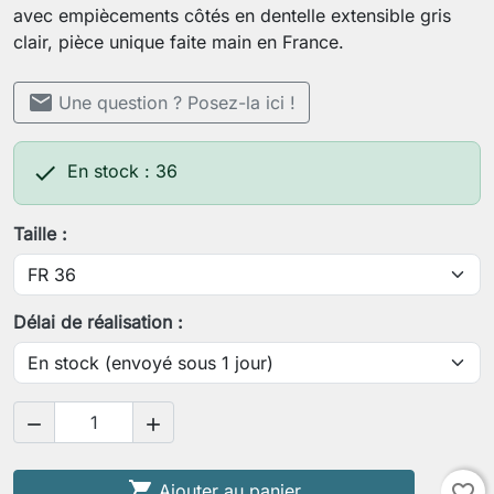
avec empiècements côtés en dentelle extensible gris
clair, pièce unique faite main en France.
mail
Une question ? Posez-la ici !

En stock : 36
Taille :
Délai de réalisation :



Ajouter au panier
favorite_border