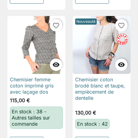
Nouveauté
favorite_border
favorite_border


Chemisier femme
Chemisier coton
coton imprimé gris
brodé blanc et taupe,
avec laçage dos
empiècement de
dentelle
115,00 €
En stock : 38 -
130,00 €
Autres tailles sur
commande
En stock : 42