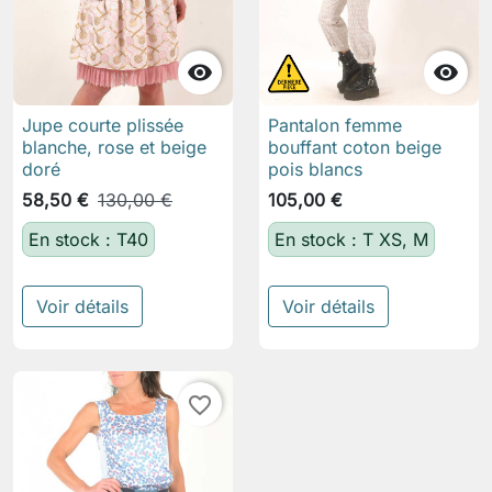


Jupe courte plissée
Pantalon femme
blanche, rose et beige
bouffant coton beige
doré
pois blancs
58,50 €
130,00 €
105,00 €
En stock : T40
En stock : T XS, M
Voir détails
Voir détails
favorite_border