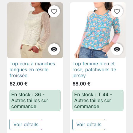
favorite_border
favorite_border


Top écru à manches
Top femme bleu et
longues en résille
rose, patchwork de
froissée
jersey
62,00 €
68,00 €
En stock : 36 -
En stock : T 44 -
Autres tailles sur
Autres tailles sur
commande
commande
Voir détails
Voir détails