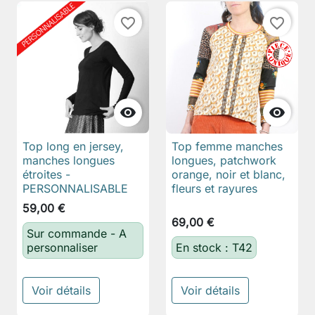
favorite_border
favorite_border


Top long en jersey,
Top femme manches
manches longues
longues, patchwork
étroites -
orange, noir et blanc,
PERSONNALISABLE
fleurs et rayures
59,00 €
69,00 €
Sur commande - A
personnaliser
En stock : T42
Voir détails
Voir détails