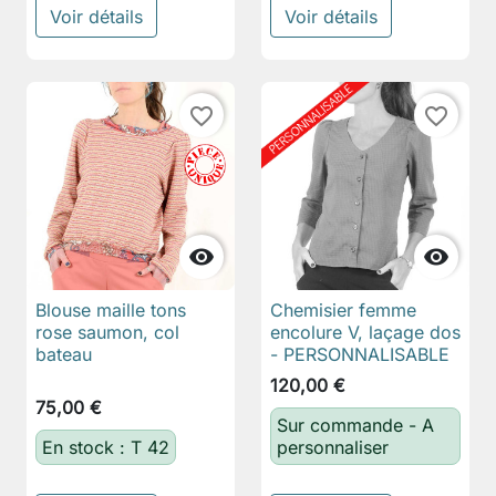
Voir détails
Voir détails
favorite_border
favorite_border


Blouse maille tons
Chemisier femme
rose saumon, col
encolure V, laçage dos
bateau
- PERSONNALISABLE
120,00 €
75,00 €
Sur commande - A
En stock : T 42
personnaliser