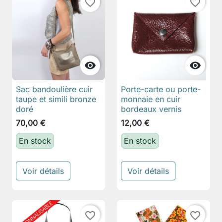
favorite_border
favorite_border


Sac bandoulière cuir
Porte-carte ou porte-
taupe et simili bronze
monnaie en cuir
doré
bordeaux vernis
70,00 €
12,00 €
En stock
En stock
Voir détails
Voir détails
favorite_border
favorite_border