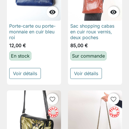


Porte-carte ou porte-
Sac shopping cabas
monnaie en cuir bleu
en cuir roux vernis,
roi
deux poches
12,00 €
85,00 €
En stock
Sur commande
Voir détails
Voir détails
favorite_border
favorite_border