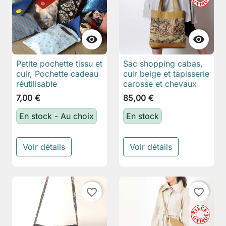


Petite pochette tissu et
Sac shopping cabas,
cuir, Pochette cadeau
cuir beige et tapisserie
réutilisable
carosse et chevaux
7,00 €
85,00 €
En stock - Au choix
En stock
Voir détails
Voir détails
favorite_border
favorite_border