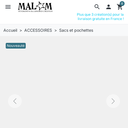
0
menu
search

shopping_cart
Plus que 3 création(s) pour la
livraison gratuite en France !
Accueil
ACCESSOIRES
Sacs et pochettes
Nouveauté
Previous
Next