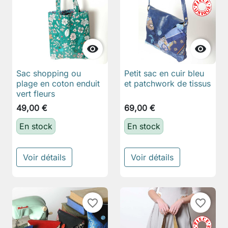


Sac shopping ou
Petit sac en cuir bleu
plage en coton enduit
et patchwork de tissus
vert fleurs
49,00 €
69,00 €
En stock
En stock
Voir détails
Voir détails
favorite_border
favorite_border