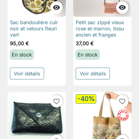


Sac bandoulière cuir
Petit sac zippé vieux
noir et velours fleuri
rose et marron, tissu
vert
ancien et franges
95,00 €
37,00 €
En stock
En stock
Voir détails
Voir détails
-40%
favorite_border
favorite_border