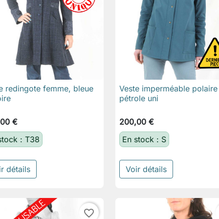
e redingote femme, bleue
Veste imperméable polaire

Aperçu rapide

Aperçu rapide
oire
pétrole uni
,00 €
200,00 €
stock : T38
En stock : S
r détails
Voir détails
favorite_border