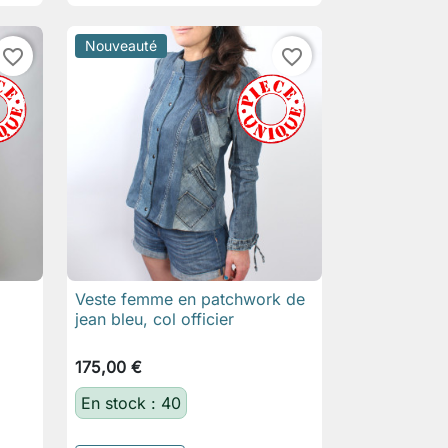
Nouveauté
favorite_border
favorite_border
Veste femme en patchwork de

Aperçu rapide
jean bleu, col officier
175,00 €
En stock : 40