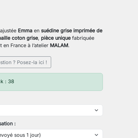
ajustée
Emma
en
suédine grise imprimée de
aille coton grise
,
pièce unique
fabriquée
t en France à l’atelier
MALAM
.
tion ? Posez-la ici !
k : 38
sation :