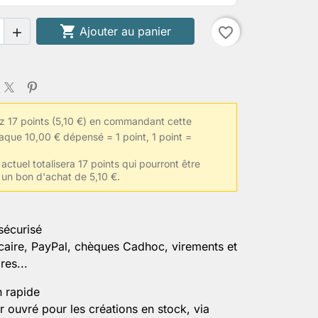

Ajouter au panier
favorite_border

 17 points (5,10 €) en commandant cette
aque 10,00 € dépensé = 1 point, 1 point =
actuel totalisera 17 points qui pourront être
 un bon d'achat de 5,10 €.
sécurisé
caire, PayPal, chèques Cadhoc, virements et
es...
n rapide
r ouvré pour les créations en stock, via