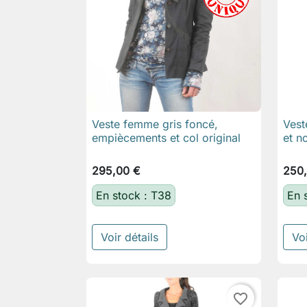
Veste femme gris foncé,
Vest

Aperçu rapide
empiècements et col original
et n
295,00 €
250
En stock : T38
En 
Voir détails
Voi
favorite_border