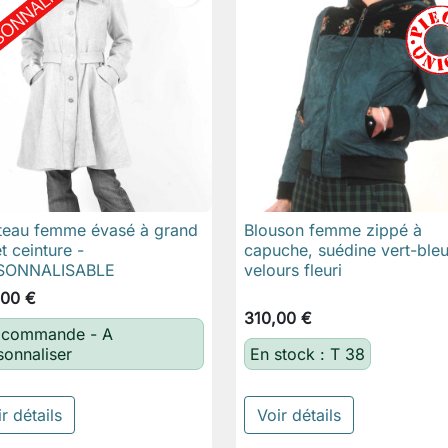
eau femme évasé à grand
Blouson femme zippé à

Aperçu rapide

Aperçu rapide
t ceinture -
capuche, suédine vert-bleu
SONNALISABLE
velours fleuri
,00 €
310,00 €
 commande - A
sonnaliser
En stock : T 38
r détails
Voir détails