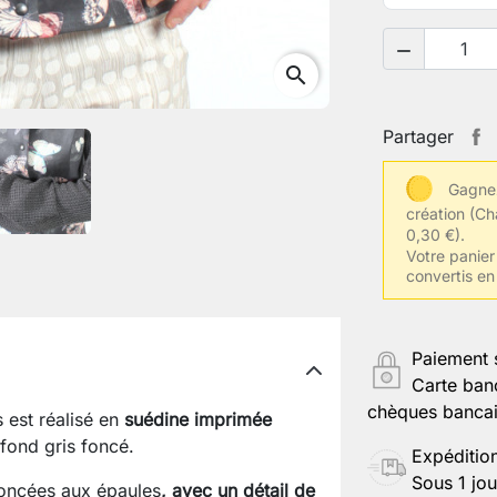

search
Partager
Gagnez
création
(Ch
0,30 €).
Votre panier 
convertis en
Paiement 
Carte ban
chèques bancair
s est réalisé en
suédine imprimée
 fond gris foncé.
Expéditio
Sous 1 jou
oncées aux épaules
, avec un détail de