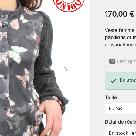
170,00 €
Veste femme 
papillons
et
m
artisanalemen
mail
Une ques
Next

En stoc
Taille :
Délai de réali