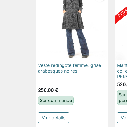
Veste redingote femme, grise
Mant

Aperçu rapide
arabesques noires
col e
PER
520
250,00 €
Sur
Sur commande
per
Voir détails
Voi