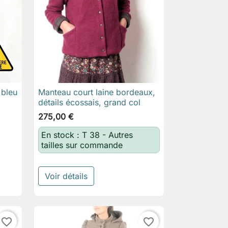
 bleu
Manteau court laine bordeaux,

Aperçu rapide
détails écossais, grand col
275,00 €
En stock : T 38 - Autres
tailles sur commande
Voir détails
favorite_border
favorite_border