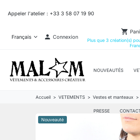
Appeler l'atelier :
+33 3 58 07 19 90
shopping_cart
Pani

Connexion
Plus que 3 création(s) pour
Franc
NOUVEAUTÉS
VE
Accueil
VETEMENTS
Vestes et manteaux
PRESSE
CONTAC
Nouveauté