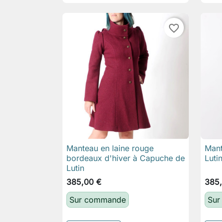
favorite_border
Manteau en laine rouge
Mant

Aperçu rapide
bordeaux d'hiver à Capuche de
Luti
Lutin
385,00 €
385
Sur commande
Sur