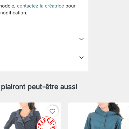
 modèle,
contactez la créatrice
pour
 modification.
 plairont peut-être aussi
favorite_border