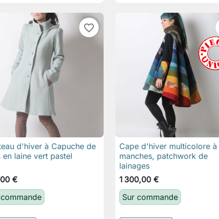
favorite_border
eau d'hiver à Capuche de
Cape d'hiver multicolore à

Aperçu rapide

Aperçu rapide
n en laine vert pastel
manches, patchwork de
lainages
,00 €
1 300,00 €
 commande
Sur commande