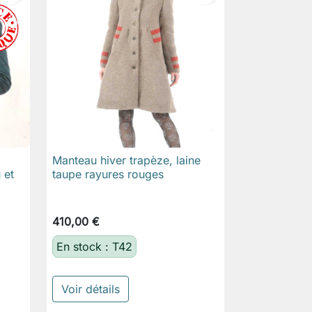
Manteau hiver trapèze, laine

Aperçu rapide
 et
taupe rayures rouges
410,00 €
En stock : T42
Voir détails