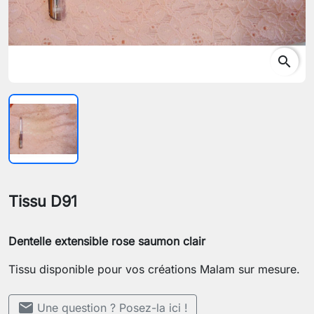
search
Tissu D91
Dentelle extensible rose saumon clair
Tissu disponible pour vos créations Malam sur mesure.
mail
Une question ? Posez-la ici !