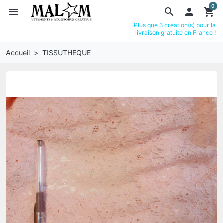
0
menu
search

shopping_cart
Plus que 3 création(s) pour la
livraison gratuite en France !
Accueil
TISSUTHEQUE