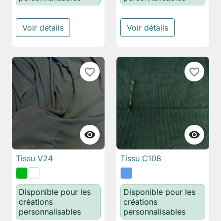
Voir détails
Voir détails
favorite_border
favorite_border


Tissu V24
Tissu C108
Disponible pour les
Disponible pour les
créations
créations
personnalisables
personnalisables