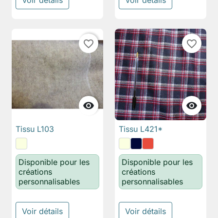
Voir détails
Voir détails
favorite_border
favorite_border


Tissu L103
Tissu L421*
Disponible pour les
Disponible pour les
créations
créations
personnalisables
personnalisables
Voir détails
Voir détails