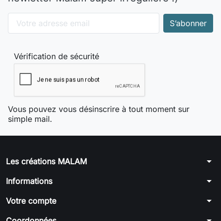
Vérification de sécurité
Vous pouvez vous désinscrire à tout moment sur
simple mail.
arrow_drop_down
Les créations MALAM
arrow_drop_down
Informations
arrow_drop_down
Votre compte
arrow_drop_down
Coordonnées