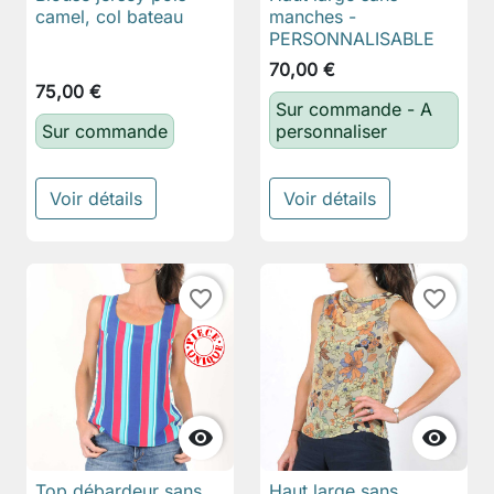
camel, col bateau
manches -
PERSONNALISABLE
70,00 €
75,00 €
Sur commande - A
Sur commande
personnaliser
Voir détails
Voir détails
favorite_border
favorite_border


Top débardeur sans
Haut large sans