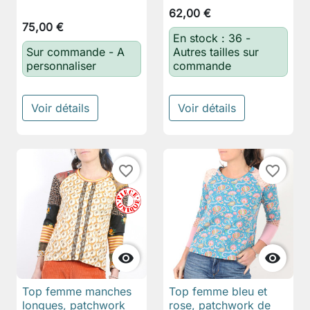
62,00 €
75,00 €
En stock : 36 -
Sur commande - A
Autres tailles sur
personnaliser
commande
Voir détails
Voir détails
favorite_border
favorite_border


Top femme manches
Top femme bleu et
longues, patchwork
rose, patchwork de