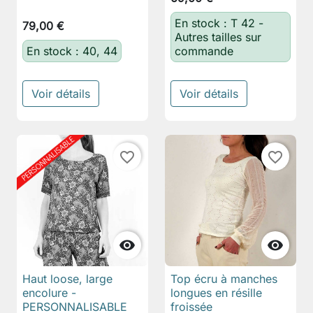
En stock : T 42 -
79,00 €
Autres tailles sur
En stock : 40, 44
commande
Voir détails
Voir détails
favorite_border
favorite_border


Haut loose, large
Top écru à manches
encolure -
longues en résille
PERSONNALISABLE
froissée