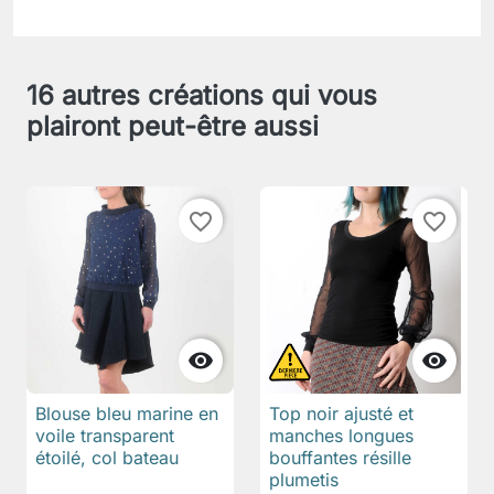
16 autres créations qui vous
plairont peut-être aussi
favorite_border
favorite_border


Blouse bleu marine en
Top noir ajusté et
voile transparent
manches longues
étoilé, col bateau
bouffantes résille
plumetis