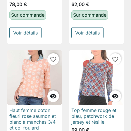
78,00 €
62,00 €
Sur commande
Sur commande
Voir détails
Voir détails
favorite_border
favorite_border


Haut femme coton
Top femme rouge et
fleuri rose saumon et
bleu, patchwork de
blanc à manches 3/4
jersey et résille
et col foulard
69,00 €