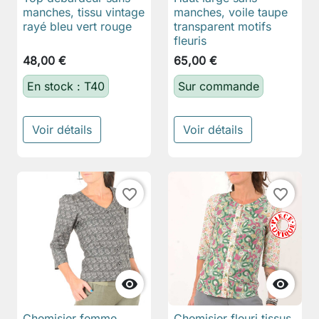
manches, tissu vintage
manches, voile taupe
rayé bleu vert rouge
transparent motifs
fleuris
48,00 €
65,00 €
En stock : T40
Sur commande
Voir détails
Voir détails
favorite_border
favorite_border


Chemisier femme
Chemisier fleuri tissus