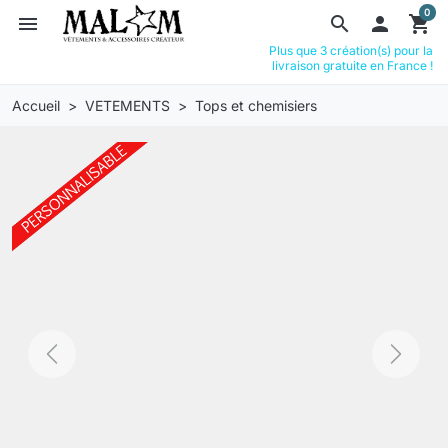
0
menu
search

shopping_cart
Plus que 3 création(s) pour la
livraison gratuite en France !
Accueil
VETEMENTS
Tops et chemisiers
Previous
Next