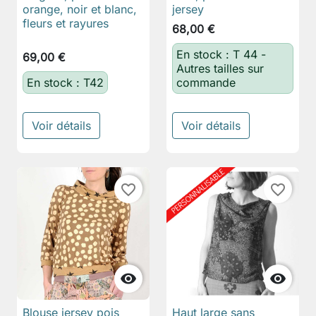
orange, noir et blanc,
jersey
fleurs et rayures
68,00 €
En stock : T 44 -
69,00 €
Autres tailles sur
En stock : T42
commande
Voir détails
Voir détails
favorite_border
favorite_border


Blouse jersey pois
Haut large sans