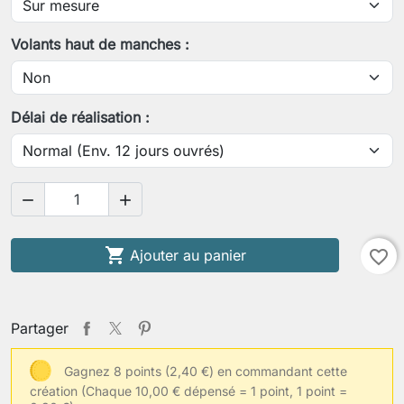
Votre tour de poitrine
Volants haut de manches :
Votre tour de taille
Délai de réalisation :
Votre tour de biceps


Tissu(s) choisi(s)

Ajouter au panier
favorite_border
Votre taille de vêtements habituelle
Partager
Gagnez 8 points (2,40 €) en commandant cette
création
(Chaque 10,00 € dépensé = 1 point, 1 point =
Autres informations