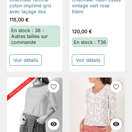
coton imprimé gris
vintage vert rose
avec laçage dos
blanc
115,00 €
En stock : 38 -
120,00 €
Autres tailles sur
commande
En stock : T36
Voir détails
Voir détails
favorite_border
favorite_border

