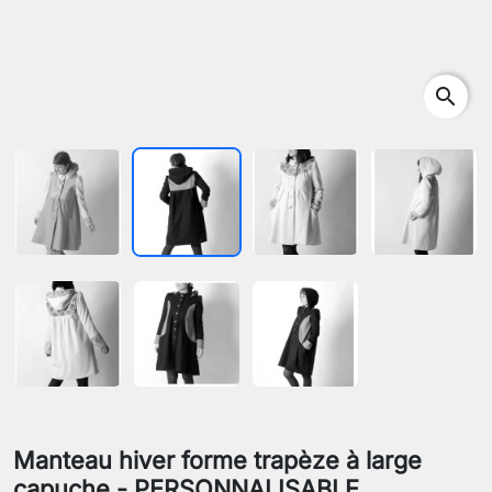
search
Manteau hiver forme trapèze à large
capuche - PERSONNALISABLE