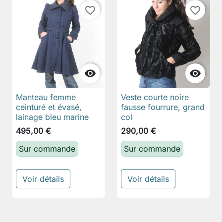
favorite_border
favorite_border


Manteau femme
Veste courte noire
ceinturé et évasé,
fausse fourrure, grand
lainage bleu marine
col
495,00 €
290,00 €
Sur commande
Sur commande
Voir détails
Voir détails