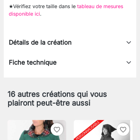
★Vérifiez votre taille dans le
tableau de mesures
disponible ici
.
Détails de la création
Fiche technique
16 autres créations qui vous
plairont peut-être aussi
favorite_border
favorite_border