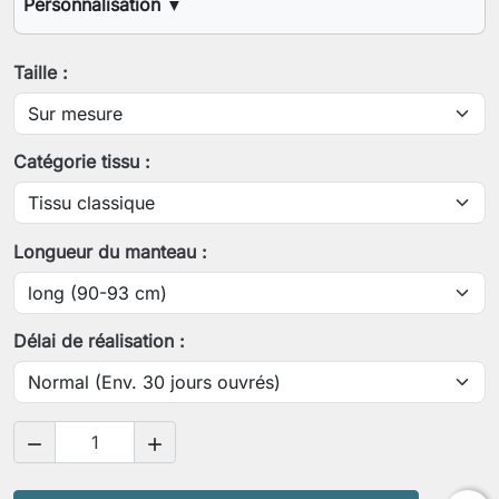
Personnalisation
▼
Votre stature (1,60m, 1,70m, etc.)
Taille :
Votre tour de poitrine
Catégorie tissu :
Longueur souhaitée depuis l'épaule
Longueur du manteau :
Votre longueur de bras (épaule-poignet)
Délai de réalisation :
Votre tour de biceps contracté

