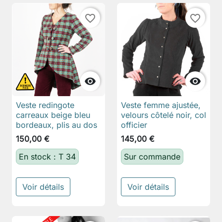
favorite_border
favorite_border


Veste redingote
Veste femme ajustée,
carreaux beige bleu
velours côtelé noir, col
bordeaux, plis au dos
officier
150,00 €
145,00 €
En stock : T 34
Sur commande
Voir détails
Voir détails