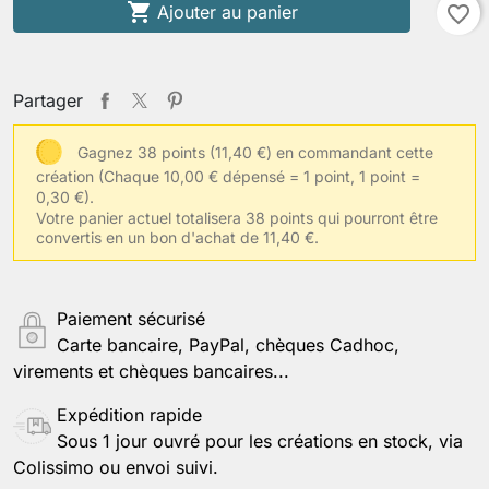
Votre largeur d'épaules

Ajouter au panier
favorite_border
Tissu(s) choisi(s)
Partager
Gagnez 38 points (11,40 €) en commandant cette
création
(Chaque 10,00 € dépensé = 1 point, 1 point =
Votre taille de vêtements habituelle
0,30 €).
Votre panier actuel totalisera 38 points qui pourront être
convertis en un bon d'achat de 11,40 €.
Autres informations
Paiement sécurisé
Carte bancaire, PayPal, chèques Cadhoc,
virements et chèques bancaires...
Enregistrer la personnalisation
Expédition rapide
Sous 1 jour ouvré pour les créations en stock, via
Colissimo ou envoi suivi.