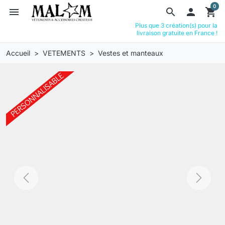
0
menu
search

shopping_cart
Plus que 3 création(s) pour la
livraison gratuite en France !
Accueil
VETEMENTS
Vestes et manteaux
Previous
Next