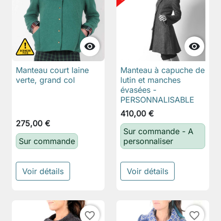


Manteau court laine
Manteau à capuche de
verte, grand col
lutin et manches
évasées -
PERSONNALISABLE
410,00 €
275,00 €
Sur commande - A
Sur commande
personnaliser
Voir détails
Voir détails
favorite_border
favorite_border