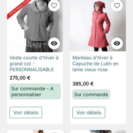
favorite_border
favorite_border


Veste courte d'hiver à
Manteau d'hiver à
grand col -
Capuche de Lutin en
PERSONNALISABLE
laine vieux rose
275,00 €
385,00 €
Sur commande - A
personnaliser
Sur commande
Voir détails
Voir détails