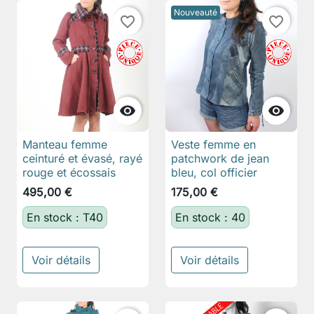
Nouveauté
favorite_border
favorite_border


Manteau femme
Veste femme en
ceinturé et évasé, rayé
patchwork de jean
rouge et écossais
bleu, col officier
495,00 €
175,00 €
En stock : T40
En stock : 40
Voir détails
Voir détails