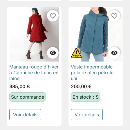
favorite_border
favorite_border


Manteau rouge d'hiver
Veste imperméable
à Capuche de Lutin en
polaire bleu pétrole
laine
uni
385,00 €
200,00 €
Sur commande
En stock : S
Voir détails
Voir détails