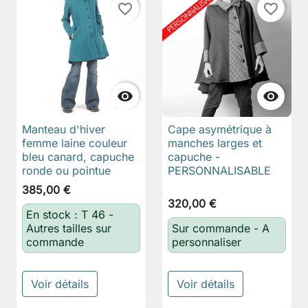
favorite_border
favorite_border


Manteau d'hiver
Cape asymétrique à
femme laine couleur
manches larges et
bleu canard, capuche
capuche -
ronde ou pointue
PERSONNALISABLE
385,00 €
320,00 €
En stock : T 46 -
Autres tailles sur
Sur commande - A
commande
personnaliser
Voir détails
Voir détails