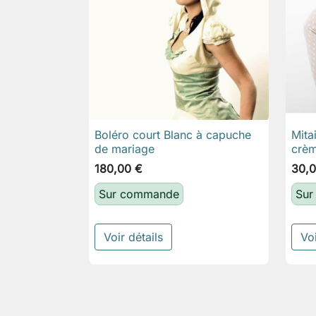
Boléro court Blanc à capuche
Mita

Aperçu rapide
de mariage
crèm
180,00 €
30,0
Sur commande
Sur
Voir détails
Voi