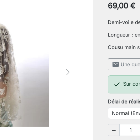
69,00 €
Demi-voile de
Longueur : e
Cousu main su
mail
Une ques
Next

Sur c
Délai de réali
