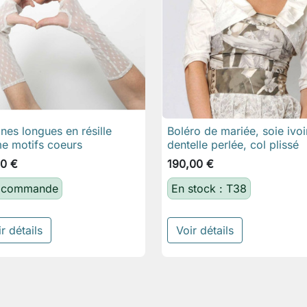
ines longues en résille
Boléro de mariée, soie ivoi

Aperçu rapide

Aperçu rapide
e motifs coeurs
dentelle perlée, col plissé
0 €
190,00 €
 commande
En stock : T38
r détails
Voir détails