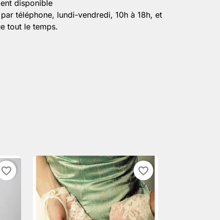
ient disponible
par téléphone, lundi-vendredi, 10h à 18h, et
e tout le temps.
favorite_border
favorite_border