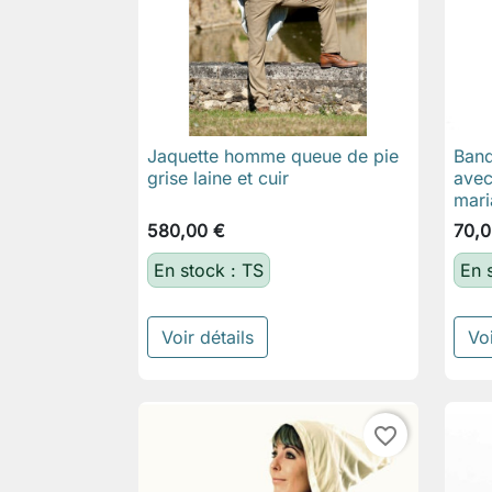
Jaquette homme queue de pie
Band

Aperçu rapide
grise laine et cuir
avec
mari
580,00 €
70,0
En stock : TS
En 
Voir détails
Voi
favorite_border