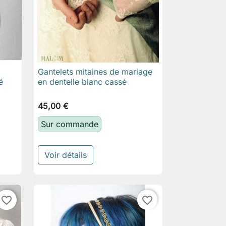
Gantelets mitaines de mariage

Aperçu rapide
é
en dentelle blanc cassé
45,00 €
Sur commande
Voir détails
favorite_border
favorite_border