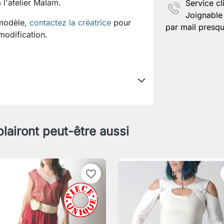
 l'atelier Malam.
Service cl
Joignable 
 modèle,
contactez la créatrice
pour
par mail presqu
 modification.
plairont peut-être aussi
favorite_border