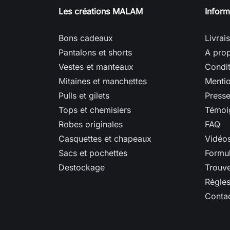
Les créations MALAM
Inform
Bons cadeaux
Livrai
Pantalons et shorts
A prop
Vestes et manteaux
Condit
Mitaines et manchettes
Mentio
Pulls et gilets
Presse
Tops et chemisiers
Témoig
Robes originales
FAQ
Casquettes et chapeaux
Vidéos
Sacs et pochettes
Formul
Destockage
Trouve
Règles
Conta