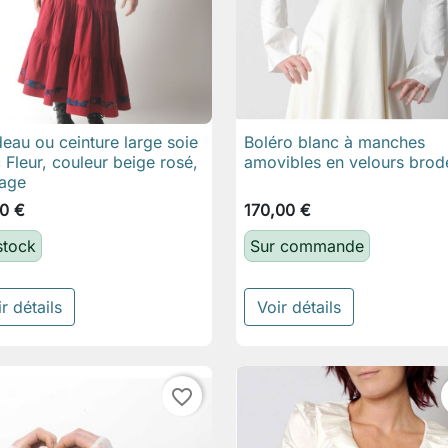
eau ou ceinture large soie
Boléro blanc à manches

Aperçu rapide

Aperçu rapide
 Fleur, couleur beige rosé,
amovibles en velours brod
age
0 €
170,00 €
stock
Sur commande
r détails
Voir détails
favorite_border