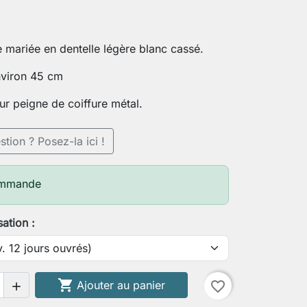
 mariée en dentelle légère blanc cassé.
nviron 45 cm
r peigne de coiffure métal.
tion ? Posez-la ici !
ommande
sation :

Ajouter au panier
favorite_border
