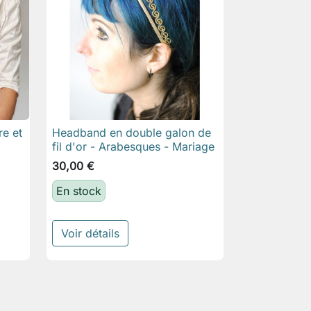
re et
Headband en double galon de

Aperçu rapide
fil d'or - Arabesques - Mariage
30,00 €
En stock
Voir détails