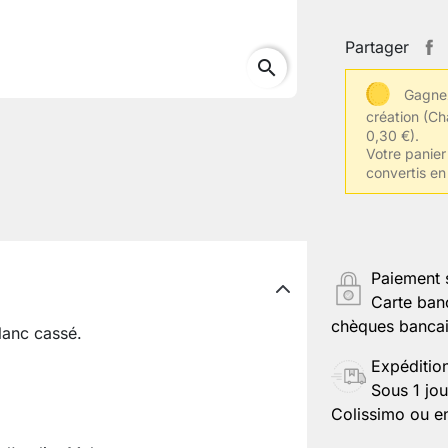
Partager
search
Gagnez
création
(Ch
0,30 €).
Votre panier 
convertis en
Paiement 
Carte ban
chèques bancair
lanc cassé.
Expéditio
Sous 1 jou
Colissimo ou en