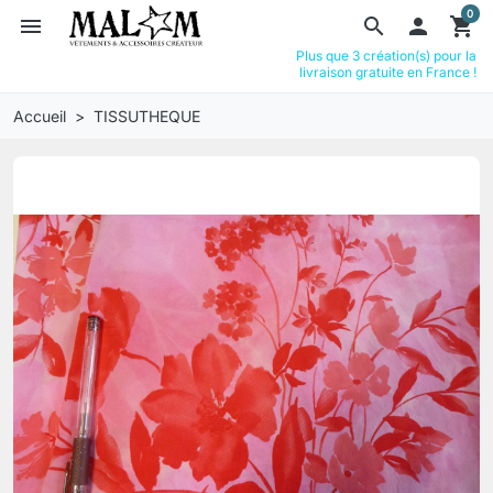
0
menu
search

shopping_cart
Plus que 3 création(s) pour la
livraison gratuite en France !
Accueil
TISSUTHEQUE