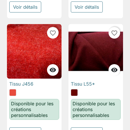
Voir détails
Voir détails
favorite_border
favorite_border


Tissu J456
Tissu L55*
Disponible pour les
Disponible pour les
créations
créations
personnalisables
personnalisables