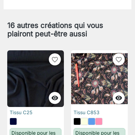
16 autres créations qui vous
plairont peut-être aussi
favorite_border
favorite_border


Tissu C25
Tissu C853
Disponible pour les
Disponible pour les