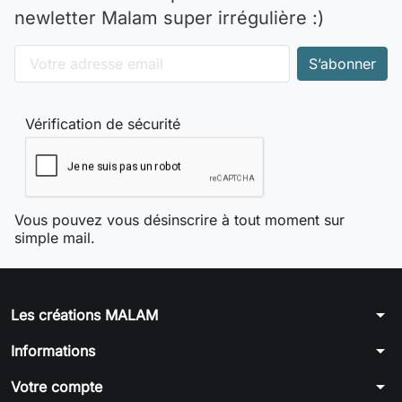
newletter Malam super irrégulière :)
Vérification de sécurité
Vous pouvez vous désinscrire à tout moment sur
simple mail.
arrow_drop_down
Les créations MALAM
arrow_drop_down
Informations
arrow_drop_down
Votre compte