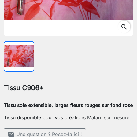
search
Tissu C906*
Tissu soie extensible, larges fleurs rouges sur fond rose
Tissu disponible pour vos créations Malam sur mesure.
mail
Une question ? Posez-la ici !