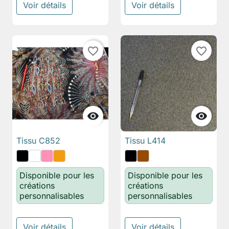
Voir détails
Voir détails
favorite_border
favorite_border


Tissu C852
Tissu L414
Disponible pour les
Disponible pour les
créations
créations
personnalisables
personnalisables
Voir détails
Voir détails