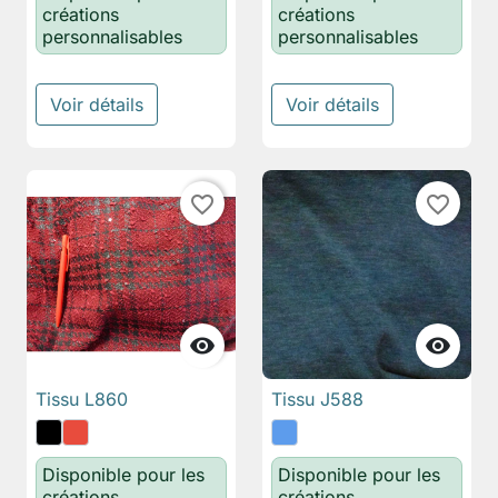
créations
créations
personnalisables
personnalisables
Voir détails
Voir détails
favorite_border
favorite_border


Tissu L860
Tissu J588
Disponible pour les
Disponible pour les
créations
créations