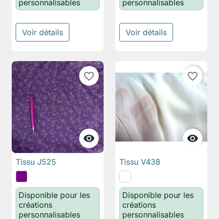
personnalisables
personnalisables
Voir détails
Voir détails
favorite_border
favorite_border


Tissu J525
Tissu V438
Disponible pour les
Disponible pour les
créations
créations
personnalisables
personnalisables