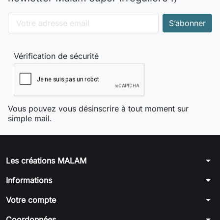
Vérification de sécurité
Vous pouvez vous désinscrire à tout moment sur
simple mail.
arrow_drop_down
Les créations MALAM
arrow_drop_down
Informations
arrow_drop_down
Votre compte
arrow_drop_down
Coordonnées