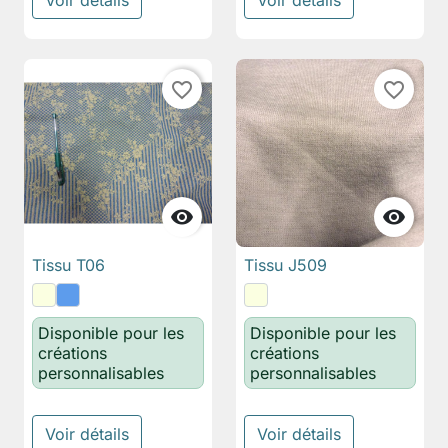
Voir détails
Voir détails
favorite_border
favorite_border


Tissu T06
Tissu J509
Disponible pour les
Disponible pour les
créations
créations
personnalisables
personnalisables
Voir détails
Voir détails