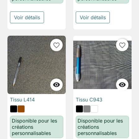
Voir détails
Voir détails
favorite_border
favorite_border


Tissu L414
Tissu C943
Disponible pour les
Disponible pour les
créations
créations
personnalisables
personnalisables