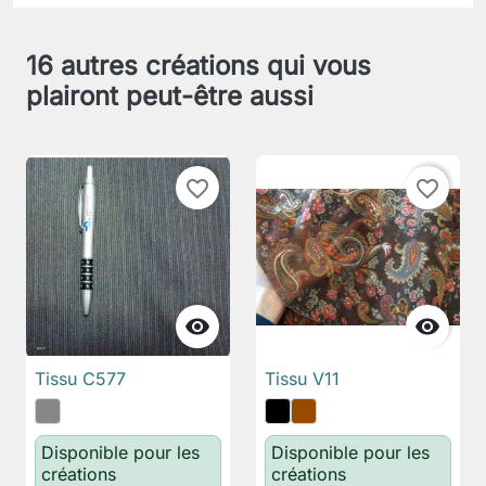
16 autres créations qui vous
plairont peut-être aussi
favorite_border
favorite_border


Tissu C577
Tissu V11
Disponible pour les
Disponible pour les
créations
créations