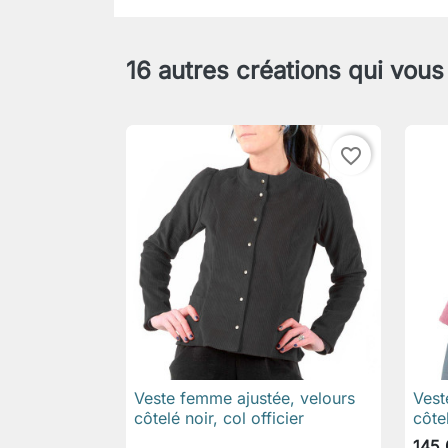
16 autres créations qui vous
favorite_border
Veste femme ajustée, velours
Vest

Aperçu rapide
côtelé noir, col officier
côte
145,