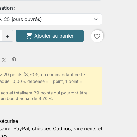
sation :
 de taille au plus mince

Ajouter au panier
favorite_border

 de biceps contracté
 29 points (8,70 €) en commandant cette
eur d'épaules
aque 10,00 € dépensé = 1 point, 1 point =
 actuel totalisera 29 points qui pourront être
 un bon d'achat de 8,70 €.
le habituelle de vêtements
sécurisé
ormations
caire, PayPal, chèques Cadhoc, virements et
es...