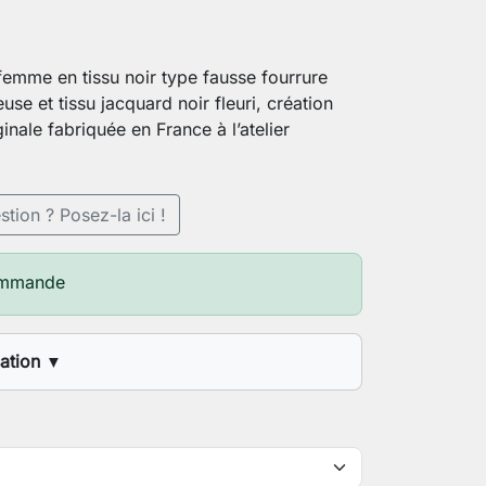
femme en tissu noir type fausse fourrure
se et tissu jacquard noir fleuri, création
ginale fabriquée en France à l’atelier
tion ? Posez-la ici !
ommande
sation
▼
ure (1.60m, 1.70m, etc.)
 de poitrine au plus large