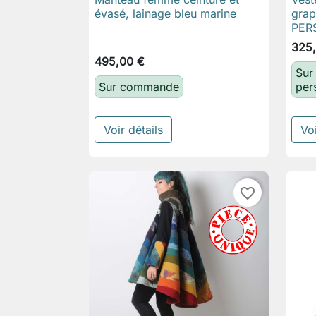

Aperçu rapide
évasé, lainage bleu marine
grap
PER
325
495,00 €
Sur
Sur commande
per
Voir détails
Voi
favorite_border