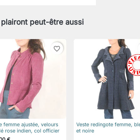
 plairont peut-être aussi
favorite_border
e femme ajustée, velours
Veste redingote femme, bl

Aperçu rapide

Aperçu rapide
lé rose indien, col officier
et noire
00 €