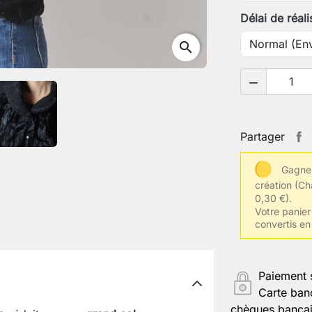
Délai de réali
search
Votre tour

Votre tour
Partager
Gagnez
Votre larg
création
(Ch
0,30 €).
Votre panier
convertis en
Votre tail
Paiement 
Autres inf
Carte ban
chèques bancair