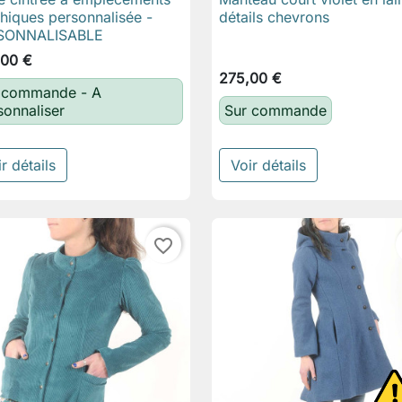

Aperçu rapide

Aperçu rapide
hiques personnalisée -
détails chevrons
SONNALISABLE
,00 €
275,00 €
 commande - A
sonnaliser
Sur commande
r détails
Voir détails
favorite_border