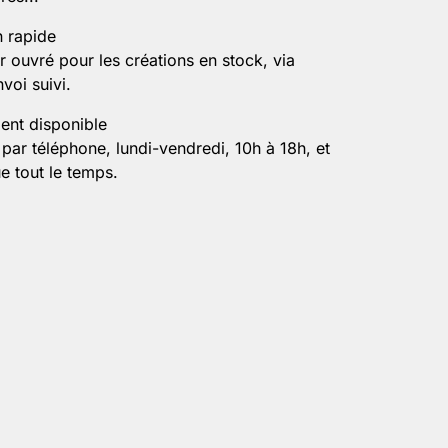
n rapide
er la personnalisation
r ouvré pour les créations en stock, via
voi suivi.
ient disponible
par téléphone, lundi-vendredi, 10h à 18h, et
e tout le temps.