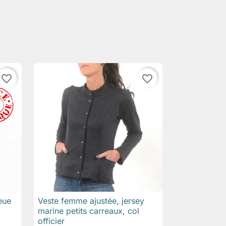
favorite_border
favorite_border
eue
Veste femme ajustée, jersey

Aperçu rapide
marine petits carreaux, col
officier