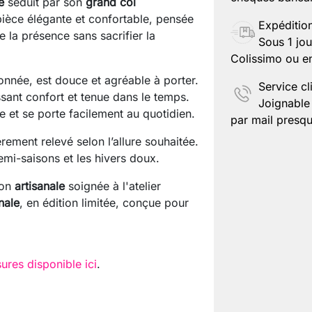
e
séduit par son
grand col
ièce élégante et confortable, pensée
Expéditio
e la présence sans sacrifier la
Enregistr
Sous 1 jou
Colissimo ou en
onnée, est douce et agréable à porter.
Service cl
ssant confort et tenue dans le temps.
Joignable 
e et se porte facilement au quotidien.
par mail presqu
rement relevé selon l’allure souhaitée.
emi-saisons et les hivers doux.
ion
artisanale
soignée à l'atelier
nale
, en édition limitée, conçue pour
ures disponible ici
.