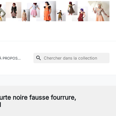
search
À PROPOS...
rte noire fausse fourrure,
l