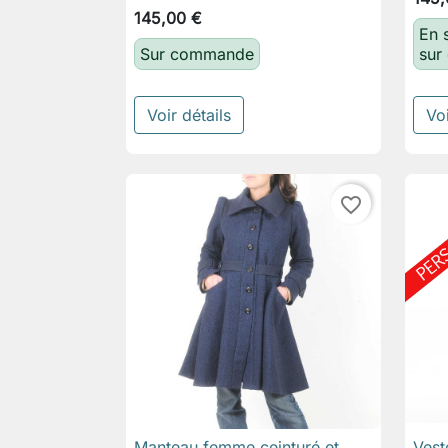
145,00 €
En s
Sur commande
sur
Voir détails
Voi
favorite_border
Manteau femme ceinturé et
Vest