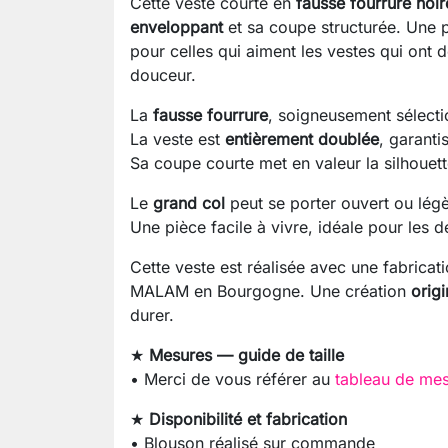
Cette veste courte en
fausse fourrure noir
enveloppant
et sa coupe structurée. Une p
pour celles qui aiment les vestes qui ont d
douceur.
La
fausse fourrure
, soigneusement sélecti
La veste est
entièrement doublée
, garanti
Sa coupe courte met en valeur la silhouett
Le
grand col
peut se porter ouvert ou légè
Une pièce facile à vivre, idéale pour les d
Cette veste est réalisée avec une fabricat
MALAM en Bourgogne. Une création
origi
durer.
★
Mesures — guide de taille
• Merci de vous référer au
tableau de mes
★
Disponibilité et fabrication
• Blouson réalisé sur commande