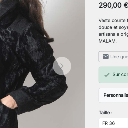
290,00 €
Veste courte 
douce et soyeu
artisanale ori
MALAM.
mail
Une ques
Next

Sur c
Personnali
Votre stat
Taille :
Votre tour