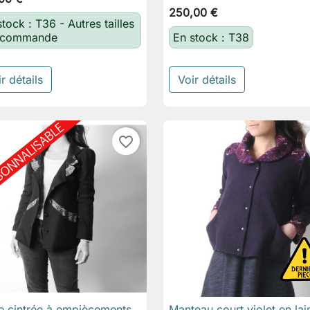
250,00 €
tock : T36 - Autres tailles
 commande
En stock : T38
r détails
Voir détails
favorite_border
e cintrée à empiècements
Manteau court violet en lai