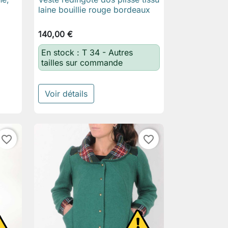

Aperçu rapide
laine bouillie rouge bordeaux
140,00 €
En stock : T 34 - Autres
tailles sur commande
Voir détails
favorite_border
favorite_border