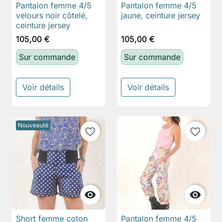
Pantalon femme 4/5
Pantalon femme 4/5
velours noir côtelé,
jaune, ceinture jersey
ceinture jersey
105,00 €
105,00 €
Sur commande
Sur commande
Voir détails
Voir détails
Nouveauté
favorite_border
favorite_border


Short femme coton
Pantalon femme 4/5