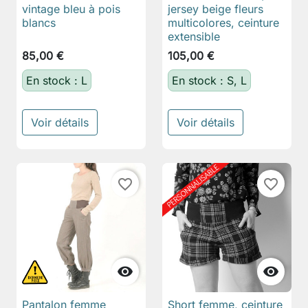
vintage bleu à pois
jersey beige fleurs
blancs
multicolores, ceinture
extensible
85,00 €
105,00 €
En stock : L
En stock : S, L
Voir détails
Voir détails
favorite_border
favorite_border


Pantalon femme
Short femme, ceinture