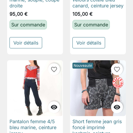
droite
canard, ceinture jersey
95,00 €
105,00 €
Sur commande
Sur commande
Voir détails
Voir détails
Nouveauté
favorite_border
favorite_border


Pantalon femme 4/5
Short femme jean gris
bleu marine, ceinture
foncé imprimé