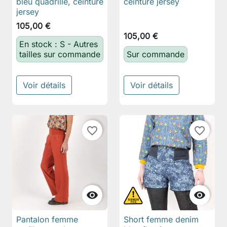
bleu quadrillé, ceinture
ceinture jersey
jersey
105,00 €
105,00 €
En stock : S - Autres
tailles sur commande
Sur commande
Voir détails
Voir détails
favorite_border
favorite_border


Pantalon femme
Short femme denim