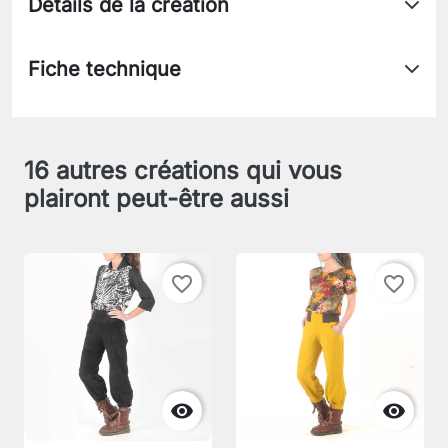
Détails de la création
Fiche technique
16 autres créations qui vous
plairont peut-être aussi
favorite_border
favorite_border

