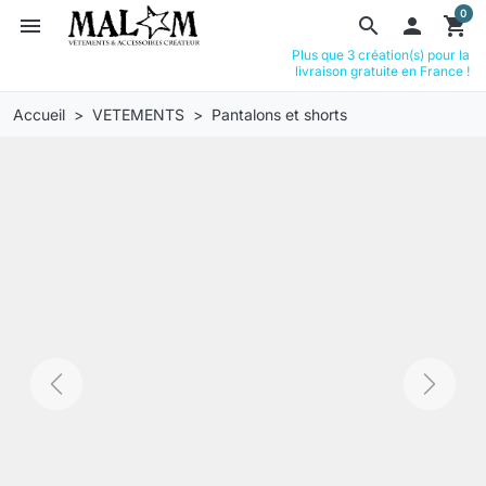
0
menu
search

shopping_cart
Plus que 3 création(s) pour la
livraison gratuite en France !
Accueil
VETEMENTS
Pantalons et shorts
Previous
Next