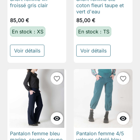
froissé gris clair
coton fleuri taupe et
vert d'eau
85,00 €
85,00 €
En stock : XS
En stock : TS
Voir détails
Voir détails
favorite_border
favorite_border


Pantalon femme bleu
Pantalon femme 4/5
marine, souple, coupe
velours côtelé bleu