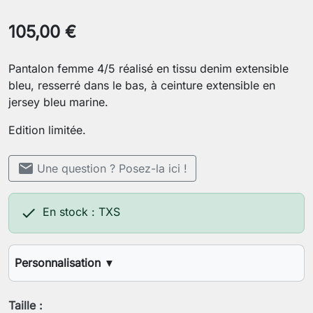
105,00 €
Pantalon femme 4/5 réalisé en tissu denim extensible
bleu, resserré dans le bas, à ceinture extensible en
jersey bleu marine.
Edition limitée.
mail
Une question ? Posez-la ici !

En stock : TXS
Personnalisation
▼
Longueur d'entrejambes désirée
Taille :