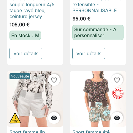
souple longueur 4/5
extensible -
taupe rayé bleu,
PERSONNALISABLE
ceinture jersey
95,00 €
105,00 €
Sur commande - A
En stock : M
personnaliser
Voir détails
Voir détails
Nouveauté
favorite_border
favorite_border


Short femme lin
Short femme été