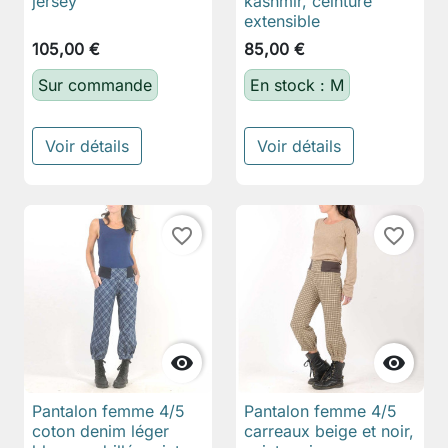
jersey
kashmir, ceinture
extensible
105,00 €
85,00 €
Sur commande
En stock : M
Voir détails
Voir détails
favorite_border
favorite_border


Pantalon femme 4/5
Pantalon femme 4/5
coton denim léger
carreaux beige et noir,