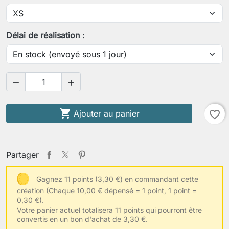
Votre tour de taille
Délai de réalisation :
Votre tour de fesses


Votre taille habituelle de vêtements

Ajouter au panier
favorite_border
Autres informations
Partager
Gagnez 11 points (3,30 €) en commandant cette
création
(Chaque 10,00 € dépensé = 1 point, 1 point =
Enregistrer la personnalisation
0,30 €).
Votre panier actuel totalisera 11 points qui pourront être
convertis en un bon d'achat de 3,30 €.