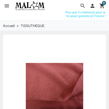
0
menu
search

shopping_cart
Plus que 3 création(s) pour la
livraison gratuite en France !
Accueil
TISSUTHEQUE