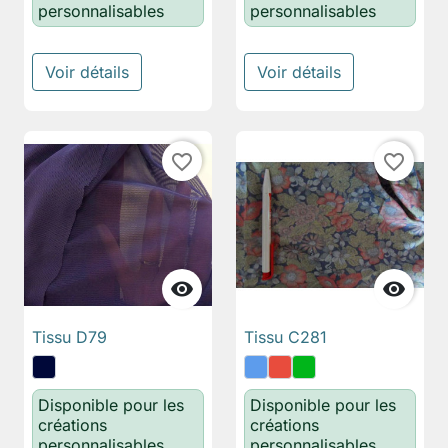
personnalisables
personnalisables
Voir détails
Voir détails
favorite_border
favorite_border


Tissu D79
Tissu C281
Disponible pour les
Disponible pour les
créations
créations
personnalisables
personnalisables