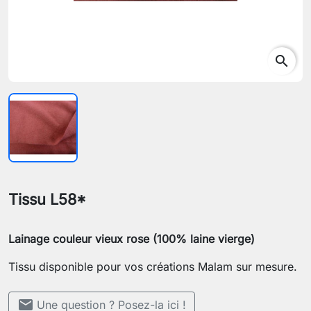
search
Tissu L58*
Lainage couleur vieux rose (100% laine vierge)
Tissu disponible pour vos créations Malam sur mesure.
mail
Une question ? Posez-la ici !