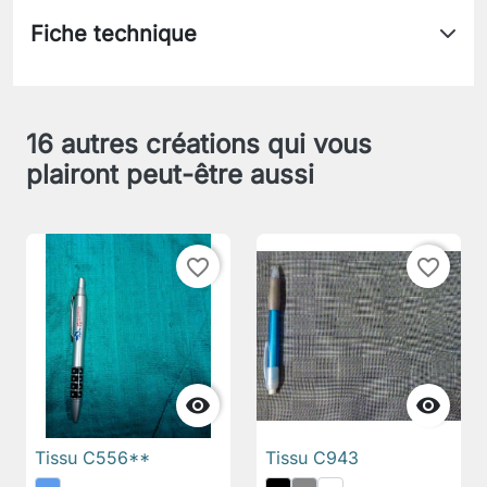
Fiche technique
16 autres créations qui vous
plairont peut-être aussi
favorite_border
favorite_border


Tissu C556**
Tissu C943