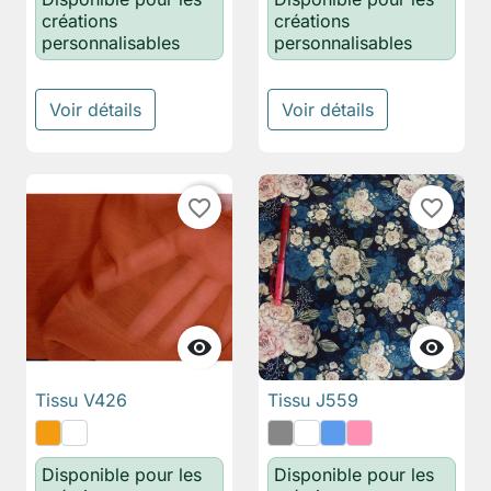
créations
créations
personnalisables
personnalisables
Voir détails
Voir détails
favorite_border
favorite_border


Tissu V426
Tissu J559
Disponible pour les
Disponible pour les