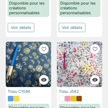
Disponible pour les
Disponible pour les
créations
créations
personnalisables
personnalisables
Voir détails
Voir détails
favorite_border
favorite_border


Tissu C1046
Tissu J562
Disponible pour les
Disponible pour les