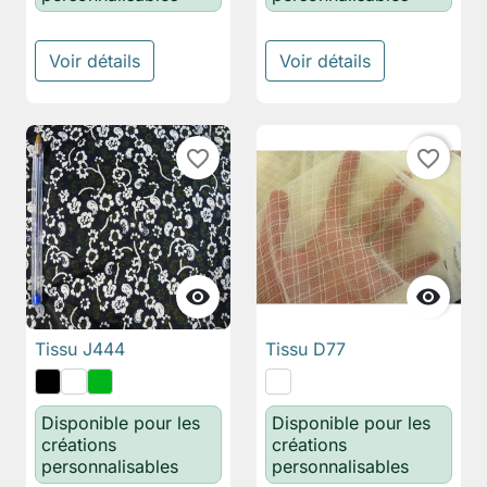
Voir détails
Voir détails
favorite_border
favorite_border


Tissu J444
Tissu D77
Disponible pour les
Disponible pour les
créations
créations
personnalisables
personnalisables