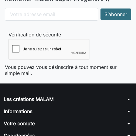
Vérification de sécurité
Vous pouvez vous désinscrire à tout moment sur
simple mail.
arrow_drop_down
Les créations MALAM
arrow_drop_down
Informations
arrow_drop_down
Votre compte
arrow_drop_down
Coordonnées