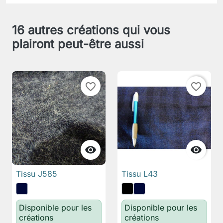
16 autres créations qui vous
plairont peut-être aussi
favorite_border
favorite_border


Tissu J585
Tissu L43
Disponible pour les
Disponible pour les
créations
créations