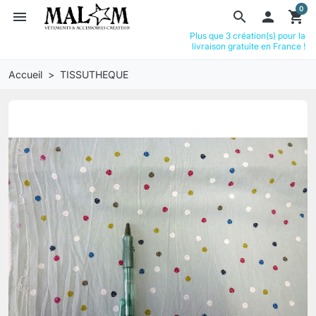
0
menu
search

shopping_cart
Plus que 3 création(s) pour la
livraison gratuite en France !
Accueil
TISSUTHEQUE