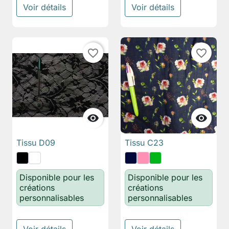
Voir détails
Voir détails
favorite_border
favorite_border


Tissu D09
Tissu C23
Disponible pour les
Disponible pour les
créations
créations
personnalisables
personnalisables