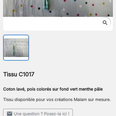
search
Tissu C1017
Coton lavé, pois colorés sur fond vert menthe pâle
Tissu disponible pour vos créations Malam sur mesure.
mail
Une question ? Posez-la ici !