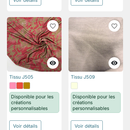
Voir détails
Voir détails
favorite_border
favorite_border


Tissu J505
Tissu J509
Disponible pour les
Disponible pour les
créations
créations
personnalisables
personnalisables
Voir détails
Voir détails