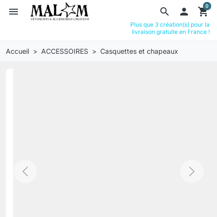
0
menu
search

shopping_cart
Plus que 3 création(s) pour la
livraison gratuite en France !
Accueil
ACCESSOIRES
Casquettes et chapeaux
Previous
Next