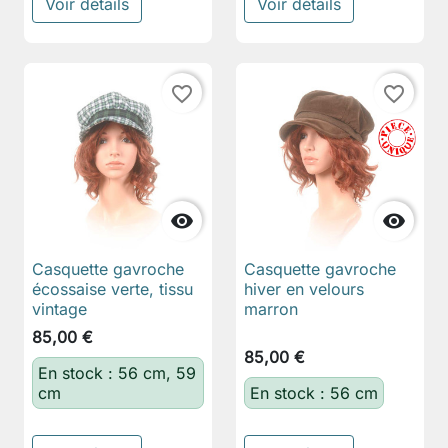
Voir détails
Voir détails
favorite_border
favorite_border


Casquette gavroche
Casquette gavroche
écossaise verte, tissu
hiver en velours
vintage
marron
85,00 €
85,00 €
En stock : 56 cm, 59
cm
En stock : 56 cm