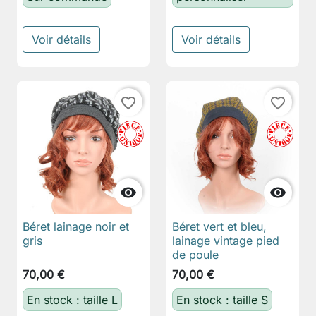
Voir détails
Voir détails
favorite_border
favorite_border


Béret lainage noir et
Béret vert et bleu,
gris
lainage vintage pied
de poule
70,00 €
70,00 €
En stock : taille L
En stock : taille S