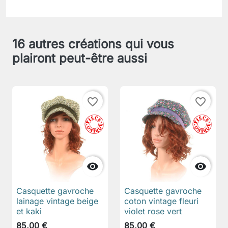
16 autres créations qui vous
plairont peut-être aussi
favorite_border
favorite_border


Casquette gavroche
Casquette gavroche
lainage vintage beige
coton vintage fleuri
et kaki
violet rose vert
85,00 €
85,00 €