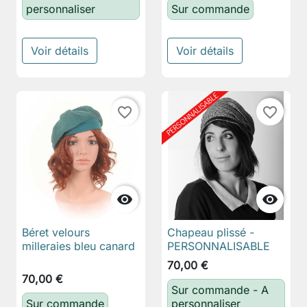
personnaliser
Sur commande
Voir détails
Voir détails
favorite_border
favorite_border


Béret velours
Chapeau plissé -
milleraies bleu canard
PERSONNALISABLE
70,00 €
70,00 €
Sur commande - A
Sur commande
personnaliser