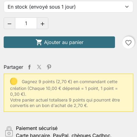



Ajouter au panier
favorite_border
Partager
Gagnez 9 points (2,70 €) en commandant cette
création
(Chaque 10,00 € dépensé = 1 point, 1 point =
0,30 €).
Votre panier actuel totalisera 9 points qui pourront être
convertis en un bon d'achat de 2,70 €.
Paiement sécurisé
Carte bancaire, PayPal, chèques Cadhoc,