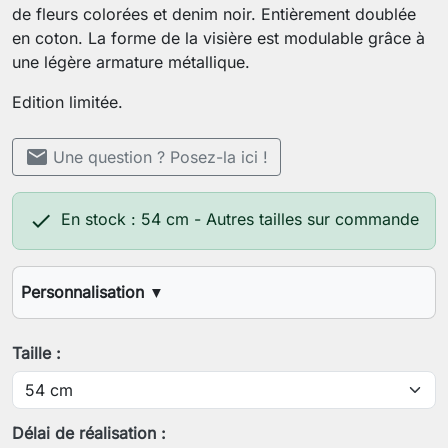
de fleurs colorées et denim noir. Entièrement doublée
en coton. La forme de la visière est modulable grâce à
une légère armature métallique.
Edition limitée.
mail
Une question ? Posez-la ici !

En stock : 54 cm - Autres tailles sur commande
Personnalisation
▼
Votre tour de tête
Taille :
Enregistrer la personnalisation
Délai de réalisation :