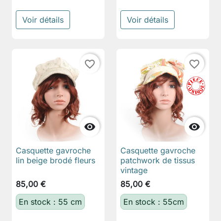
Voir détails
Voir détails
favorite_border
favorite_border


Casquette gavroche
Casquette gavroche
lin beige brodé fleurs
patchwork de tissus
vintage
85,00 €
85,00 €
En stock : 55 cm
En stock : 55cm