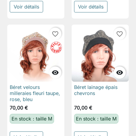
Voir détails
Voir détails
favorite_border
favorite_border


Béret velours
Béret lainage épais
milleraies fleuri taupe,
chevrons
rose, bleu
70,00 €
70,00 €
En stock : taille M
En stock : taille M