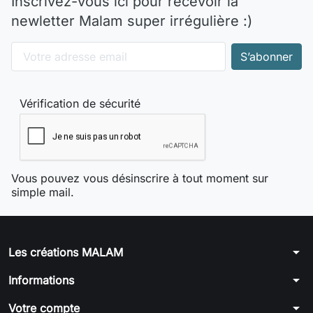
Inscrivez-vous ici pour recevoir la
newletter Malam super irrégulière :)
Vérification de sécurité
Vous pouvez vous désinscrire à tout moment sur
simple mail.
arrow_drop_down
Les créations MALAM
arrow_drop_down
Informations
arrow_drop_down
Votre compte