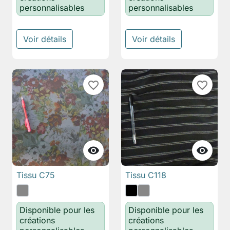
personnalisables
personnalisables
Voir détails
Voir détails
favorite_border
favorite_border


Tissu C75
Tissu C118
Disponible pour les
Disponible pour les
créations
créations