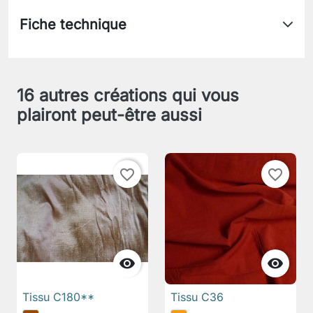
Fiche technique
16 autres créations qui vous
plairont peut-être aussi
favorite_border
favorite_border


Tissu C180**
Tissu C36