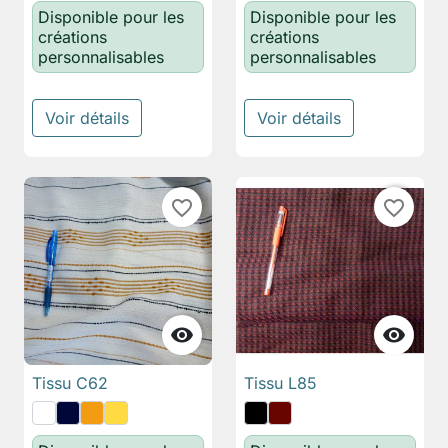
Disponible pour les
Disponible pour les
créations
créations
personnalisables
personnalisables
Voir détails
Voir détails
favorite_border
favorite_border


Tissu C62
Tissu L85