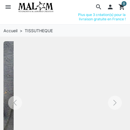
0
menu
search

shopping_cart
Plus que 3 création(s) pour la
livraison gratuite en France !
Accueil
TISSUTHEQUE
Previous
Next