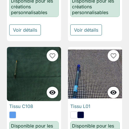
Disponible pour les
Disponible pour les
créations
créations
personnalisables
personnalisables
Voir détails
Voir détails
favorite_border
favorite_border


Tissu C108
Tissu L01
Disponible pour les
Disponible pour les