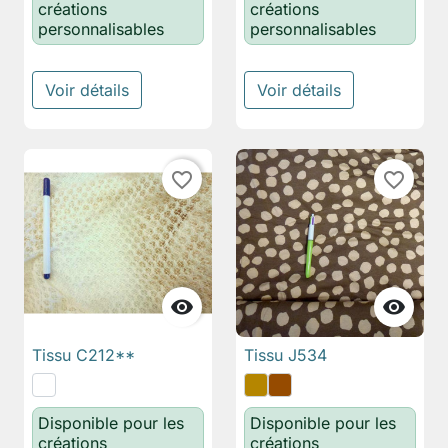
créations
créations
personnalisables
personnalisables
Voir détails
Voir détails
favorite_border
favorite_border


Tissu C212**
Tissu J534
Disponible pour les
Disponible pour les
créations
créations