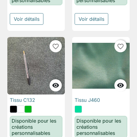
personnalisables
personnalisables
Voir détails
Voir détails
favorite_border
favorite_border


Tissu C132
Tissu J460
Disponible pour les
Disponible pour les
créations
créations
personnalisables
personnalisables