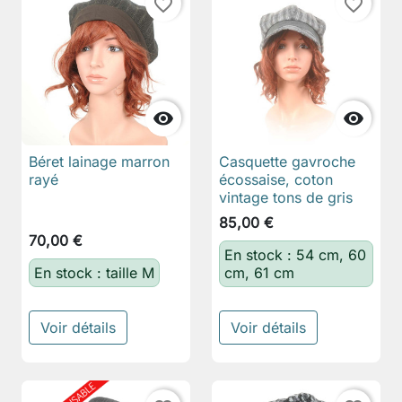
favorite_border
favorite_border


Béret lainage marron
Casquette gavroche
rayé
écossaise, coton
vintage tons de gris
85,00 €
70,00 €
En stock : 54 cm, 60
En stock : taille M
cm, 61 cm
Voir détails
Voir détails