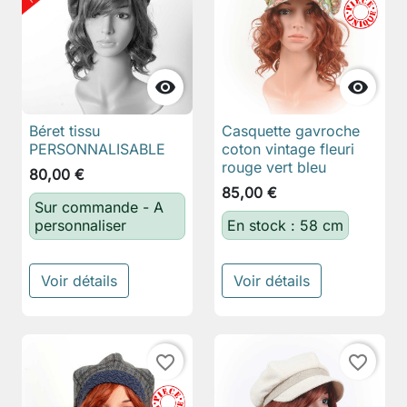


Béret tissu
Casquette gavroche
PERSONNALISABLE
coton vintage fleuri
rouge vert bleu
80,00 €
85,00 €
Sur commande - A
personnaliser
En stock : 58 cm
Voir détails
Voir détails
favorite_border
favorite_border