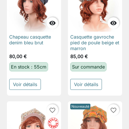


Chapeau casquette
Casquette gavroche
denim bleu brut
pied de poule beige et
marron
80,00 €
85,00 €
En stock : 55cm
Sur commande
Voir détails
Voir détails
Nouveauté
favorite_border
favorite_border