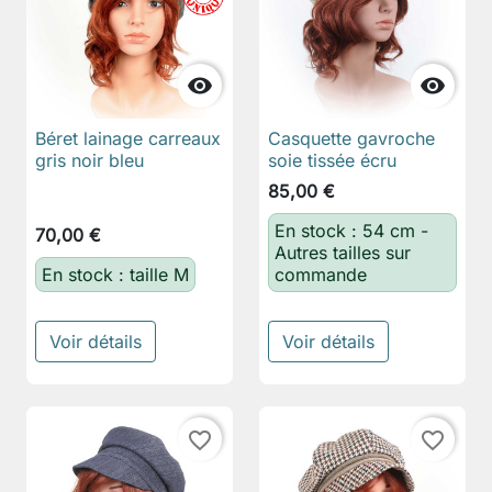


Béret lainage carreaux
Casquette gavroche
gris noir bleu
soie tissée écru
85,00 €
En stock : 54 cm -
70,00 €
Autres tailles sur
En stock : taille M
commande
Voir détails
Voir détails
favorite_border
favorite_border