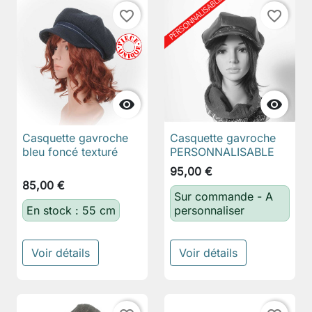
favorite_border
favorite_border


Casquette gavroche
Casquette gavroche
bleu foncé texturé
PERSONNALISABLE
95,00 €
85,00 €
Sur commande - A
En stock : 55 cm
personnaliser
Voir détails
Voir détails