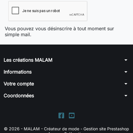
Vous pouvez vous désinscrire à tout moment sur
simple mail.
arrow_drop_down
Les créations MALAM
arrow_drop_down
Informations
arrow_drop_down
Votre compte
arrow_drop_down
Coordonnées
© 2026 - MALAM - Créateur de mode -
Gestion site Prestashop