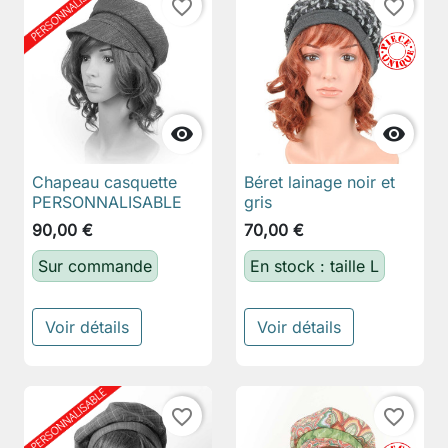
favorite_border
favorite_border


Chapeau casquette
Béret lainage noir et
PERSONNALISABLE
gris
90,00 €
70,00 €
Sur commande
En stock : taille L
Voir détails
Voir détails
favorite_border
favorite_border