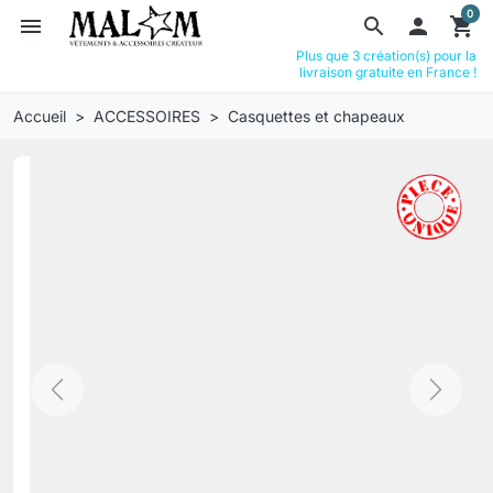
0
menu
search

shopping_cart
Plus que 3 création(s) pour la
livraison gratuite en France !
Accueil
ACCESSOIRES
Casquettes et chapeaux
Previous
Next