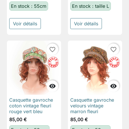
En stock : 55cm
En stock : taille L
Voir détails
Voir détails
favorite_border
favorite_border


Casquette gavroche
Casquette gavroche
coton vintage fleuri
velours vintage
rouge vert bleu
marron fleuri
85,00 €
85,00 €