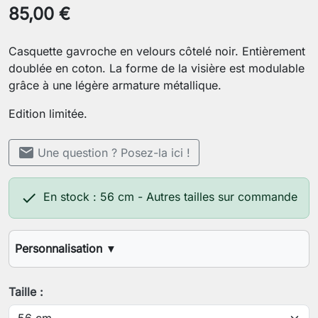
85,00 €
Casquette gavroche en velours côtelé noir. Entièrement
doublée en coton. La forme de la visière est modulable
grâce à une légère armature métallique.
Edition limitée.
mail
Une question ? Posez-la ici !

En stock : 56 cm - Autres tailles sur commande
Personnalisation
▼
Votre tour de tête
Taille :