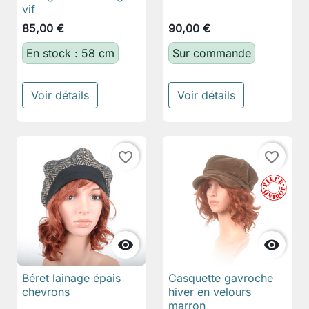
vif
85,00 €
90,00 €
En stock : 58 cm
Sur commande
Voir détails
Voir détails
favorite_border
favorite_border


Béret lainage épais
Casquette gavroche
chevrons
hiver en velours
marron