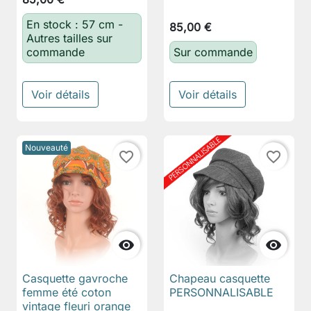
En stock : 57 cm -
85,00 €
Autres tailles sur
commande
Sur commande
Voir détails
Voir détails
Nouveauté
favorite_border
favorite_border


Casquette gavroche
Chapeau casquette
femme été coton
PERSONNALISABLE
vintage fleuri orange