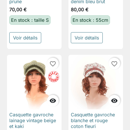
prune
denim bleu brut
70,00 €
80,00 €
En stock : taille S
En stock : 55cm
Voir détails
Voir détails
favorite_border
favorite_border


Casquette gavroche
Casquette gavroche
lainage vintage beige
blanche et rouge
et kaki
coton fleuri