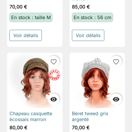
70,00 €
85,00 €
En stock : taille M
En stock : 56 cm
Voir détails
Voir détails
favorite_border
favorite_border


Chapeau casquette
Béret tweed gris
écossais marron
argenté
80,00 €
70,00 €