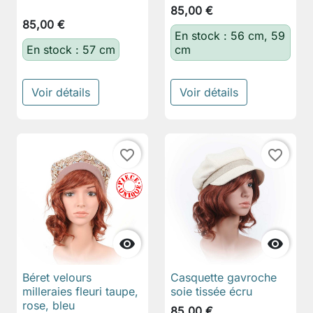
85,00 €
85,00 €
En stock : 56 cm, 59
En stock : 57 cm
cm
Voir détails
Voir détails
favorite_border
favorite_border


Béret velours
Casquette gavroche
milleraies fleuri taupe,
soie tissée écru
rose, bleu
85,00 €