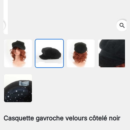
search
Casquette gavroche velours côtelé noir