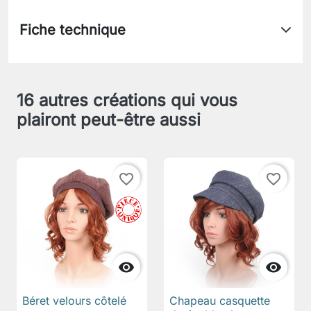
Fiche technique
16 autres créations qui vous
plairont peut-être aussi
favorite_border
favorite_border


Béret velours côtelé
Chapeau casquette