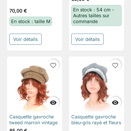
En stock : 54 cm -
70,00 €
Autres tailles sur
En stock : taille M
commande
Voir détails
Voir détails
favorite_border
favorite_border


Casquette gavroche
Casquette gavroche
tweed marron vintage
bleu-gris rayé et fleurs
85,00 €