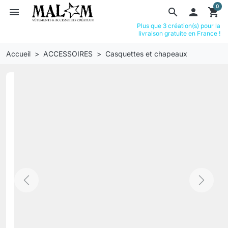
0
menu
search

shopping_cart
Plus que 3 création(s) pour la
livraison gratuite en France !
Accueil
ACCESSOIRES
Casquettes et chapeaux
Previous
Next