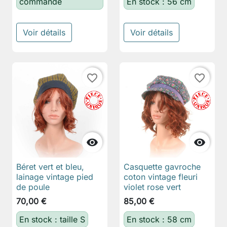
commande
En stock : 56 cm
Voir détails
Voir détails
favorite_border
favorite_border


Béret vert et bleu,
Casquette gavroche
lainage vintage pied
coton vintage fleuri
de poule
violet rose vert
70,00 €
85,00 €
En stock : taille S
En stock : 58 cm