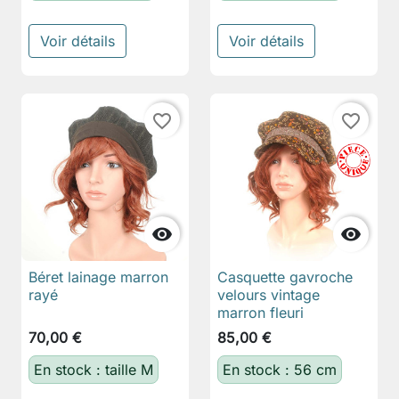
Voir détails
Voir détails
favorite_border
favorite_border


Béret lainage marron
Casquette gavroche
rayé
velours vintage
marron fleuri
70,00 €
85,00 €
En stock : taille M
En stock : 56 cm