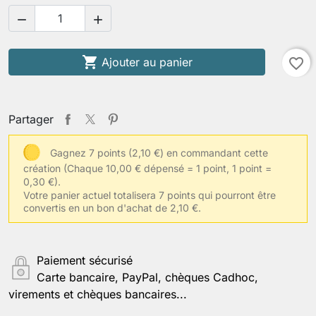



Ajouter au panier
favorite_border
Partager
Gagnez 7 points (2,10 €) en commandant cette
création
(Chaque 10,00 € dépensé = 1 point, 1 point =
0,30 €).
Votre panier actuel totalisera 7 points qui pourront être
convertis en un bon d'achat de 2,10 €.
Paiement sécurisé
Carte bancaire, PayPal, chèques Cadhoc,
virements et chèques bancaires...