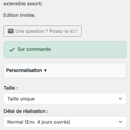
extensible assorti.
Edition limitée.
mail
Une question ? Posez-la ici !

Sur commande
Personnalisation
▼
Votre tour de tête
Taille :
Enregistrer la personnalisation
Délai de réalisation :