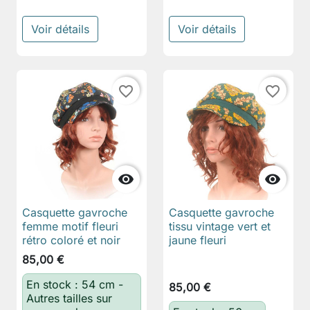
Voir détails
Voir détails
favorite_border
favorite_border


Casquette gavroche
Casquette gavroche
femme motif fleuri
tissu vintage vert et
rétro coloré et noir
jaune fleuri
85,00 €
En stock : 54 cm -
85,00 €
Autres tailles sur