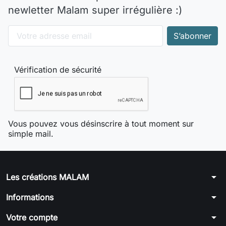
newletter Malam super irrégulière :)
Vérification de sécurité
Vous pouvez vous désinscrire à tout moment sur
simple mail.
arrow_drop_down
Les créations MALAM
arrow_drop_down
Informations
arrow_drop_down
Votre compte