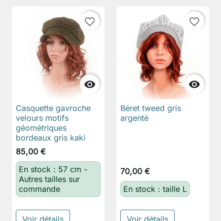
favorite_border
favorite_border


Casquette gavroche
Béret tweed gris
velours motifs
argenté
géométriques
bordeaux gris kaki
85,00 €
En stock : 57 cm -
70,00 €
Autres tailles sur
commande
En stock : taille L
Voir détails
Voir détails