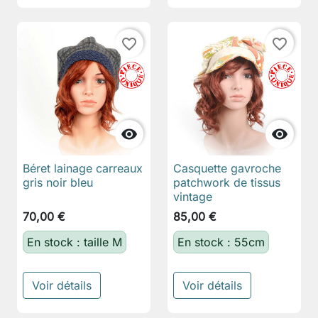
favorite_border
favorite_border


Béret lainage carreaux
Casquette gavroche
gris noir bleu
patchwork de tissus
vintage
70,00 €
85,00 €
En stock : taille M
En stock : 55cm
Voir détails
Voir détails