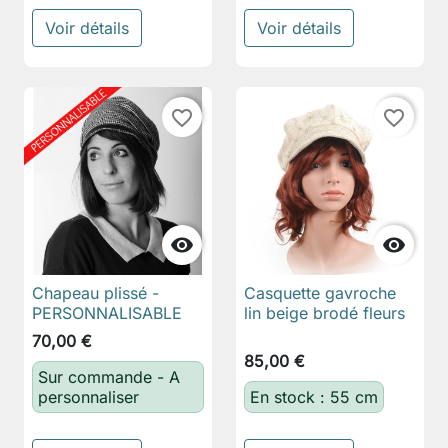
Voir détails
Voir détails
favorite_border
favorite_border


Chapeau plissé -
Casquette gavroche
PERSONNALISABLE
lin beige brodé fleurs
70,00 €
85,00 €
Sur commande - A
personnaliser
En stock : 55 cm