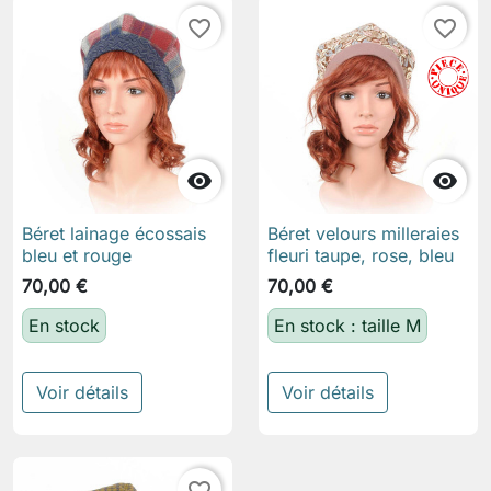
favorite_border
favorite_border


Béret lainage écossais
Béret velours milleraies
bleu et rouge
fleuri taupe, rose, bleu
70,00 €
70,00 €
En stock
En stock : taille M
Voir détails
Voir détails