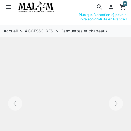
0
menu
search

shopping_cart
Plus que 3 création(s) pour la
livraison gratuite en France !
Accueil
ACCESSOIRES
Casquettes et chapeaux
Previous
Next