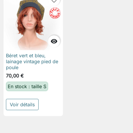
favorite_border

Béret vert et bleu,
lainage vintage pied de
poule
70,00 €
En stock : taille S
Voir détails