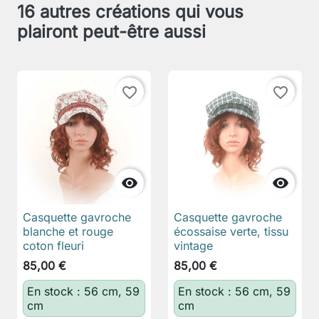
16 autres créations qui vous
plairont peut-être aussi
favorite_border
favorite_border


Casquette gavroche
Casquette gavroche
blanche et rouge
écossaise verte, tissu
coton fleuri
vintage
85,00 €
85,00 €
En stock : 56 cm, 59
En stock : 56 cm, 59
cm
cm