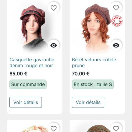
favorite_border
favorite_border


Casquette gavroche
Béret velours côtelé
denim rouge et noir
prune
85,00 €
70,00 €
Sur commande
En stock : taille S
Voir détails
Voir détails
favorite_border
favorite_border