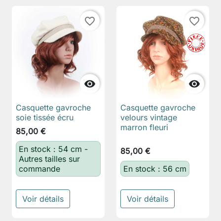
favorite_border
favorite_border


Casquette gavroche
Casquette gavroche
soie tissée écru
velours vintage
marron fleuri
85,00 €
En stock : 54 cm -
85,00 €
Autres tailles sur
commande
En stock : 56 cm
Voir détails
Voir détails