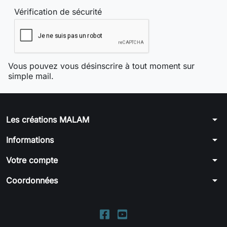
Vérification de sécurité
Vous pouvez vous désinscrire à tout moment sur
simple mail.
arrow_drop_down
Les créations MALAM
arrow_drop_down
Informations
arrow_drop_down
Votre compte
arrow_drop_down
Coordonnées