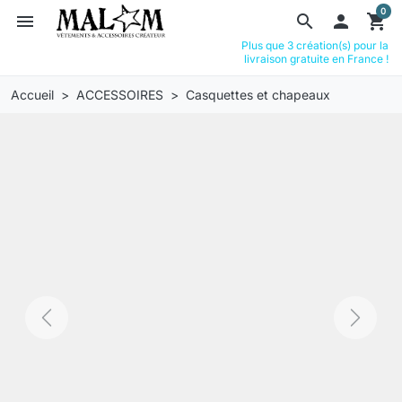
0
menu
search

shopping_cart
Plus que 3 création(s) pour la
livraison gratuite en France !
Accueil
ACCESSOIRES
Casquettes et chapeaux
Previous
Next