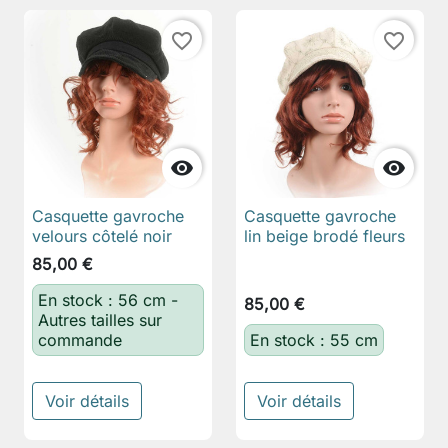
favorite_border
favorite_border


Casquette gavroche
Casquette gavroche
velours côtelé noir
lin beige brodé fleurs
85,00 €
En stock : 56 cm -
85,00 €
Autres tailles sur
commande
En stock : 55 cm
Voir détails
Voir détails