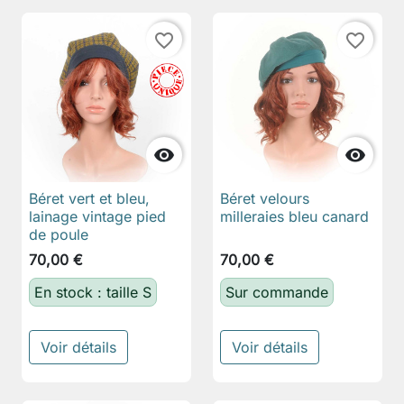
favorite_border
favorite_border


Béret vert et bleu,
Béret velours
lainage vintage pied
milleraies bleu canard
de poule
70,00 €
70,00 €
En stock : taille S
Sur commande
Voir détails
Voir détails