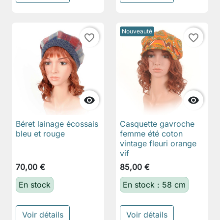
Nouveauté
favorite_border
favorite_border


Béret lainage écossais
Casquette gavroche
bleu et rouge
femme été coton
vintage fleuri orange
vif
70,00 €
85,00 €
En stock
En stock : 58 cm
Voir détails
Voir détails