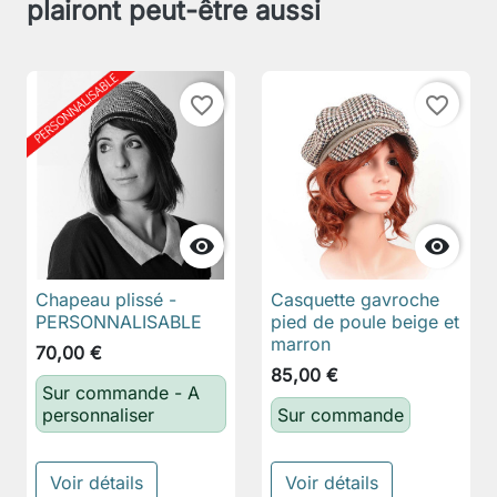
plairont peut-être aussi
favorite_border
favorite_border


Chapeau plissé -
Casquette gavroche
PERSONNALISABLE
pied de poule beige et
marron
70,00 €
85,00 €
Sur commande - A
personnaliser
Sur commande
Voir détails
Voir détails