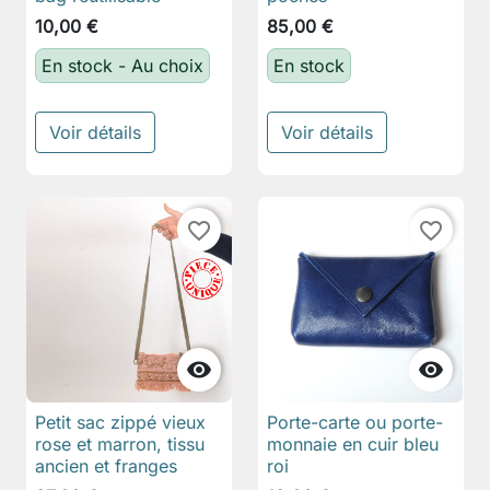
10,00 €
85,00 €
En stock - Au choix
En stock
Voir détails
Voir détails
favorite_border
favorite_border


Petit sac zippé vieux
Porte-carte ou porte-
rose et marron, tissu
monnaie en cuir bleu
ancien et franges
roi