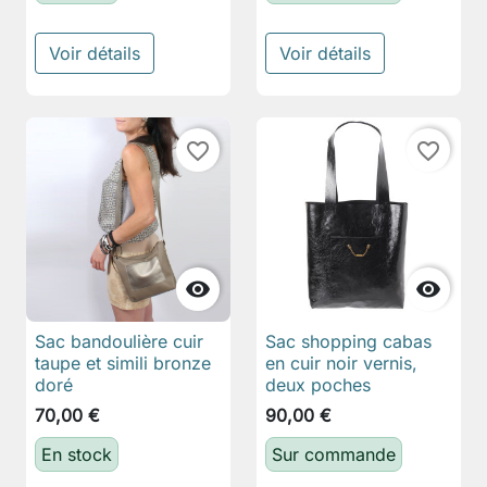
Voir détails
Voir détails
favorite_border
favorite_border


Sac bandoulière cuir
Sac shopping cabas
taupe et simili bronze
en cuir noir vernis,
doré
deux poches
70,00 €
90,00 €
En stock
Sur commande