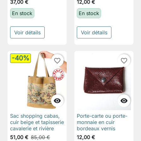
37,00 €
12,00 €
En stock
En stock
Voir détails
Voir détails
-40%
favorite_border
favorite_border


Sac shopping cabas,
Porte-carte ou porte-
cuir beige et tapisserie
monnaie en cuir
cavalerie et rivière
bordeaux vernis
51,00 €
85,00 €
12,00 €