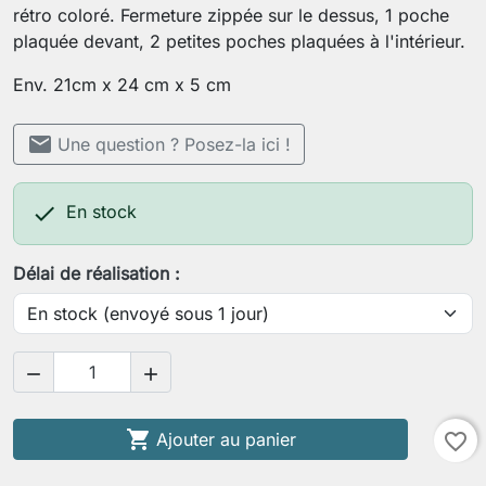
rétro coloré. Fermeture zippée sur le dessus, 1 poche
plaquée devant, 2 petites poches plaquées à l'intérieur.
Env. 21cm x 24 cm x 5 cm
mail
Une question ? Posez-la ici !

En stock
Délai de réalisation :



Ajouter au panier
favorite_border