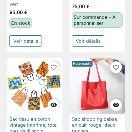
vert
75,00 €
95,00 €
Sur commande - A
En stock
personnaliser
Voir détails
Voir détails
Nouveauté
favorite_border
favorite_border


Sac tissu en coton
Sac shopping cabas
vintage imprimé, tote
en cuir rouge, deux
bag réutilisable
poches