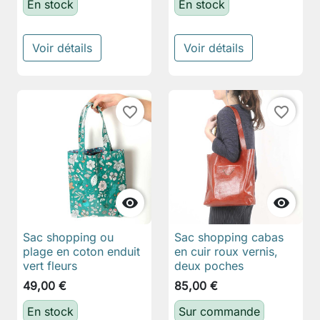
En stock
En stock
Voir détails
Voir détails
favorite_border
favorite_border


Sac shopping ou
Sac shopping cabas
plage en coton enduit
en cuir roux vernis,
vert fleurs
deux poches
49,00 €
85,00 €
En stock
Sur commande