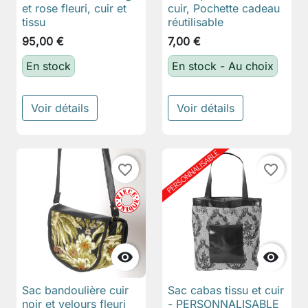
et rose fleuri, cuir et
cuir, Pochette cadeau
tissu
réutilisable
95,00 €
7,00 €
En stock
En stock - Au choix
Voir détails
Voir détails
favorite_border
favorite_border


Sac bandoulière cuir
Sac cabas tissu et cuir
noir et velours fleuri
- PERSONNALISABLE