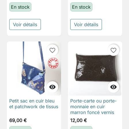
En stock
En stock
Voir détails
Voir détails
favorite_border
favorite_border


Petit sac en cuir bleu
Porte-carte ou porte-
et patchwork de tissus
monnaie en cuir
marron foncé vernis
69,00 €
12,00 €