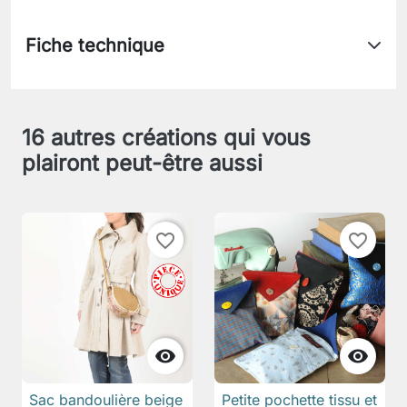
Fiche technique
16 autres créations qui vous
plairont peut-être aussi
favorite_border
favorite_border


Sac bandoulière beige
Petite pochette tissu et