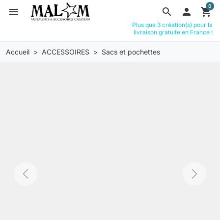
0
menu
search

shopping_cart
Plus que 3 création(s) pour la
livraison gratuite en France !
Accueil
ACCESSOIRES
Sacs et pochettes
Previous
Next