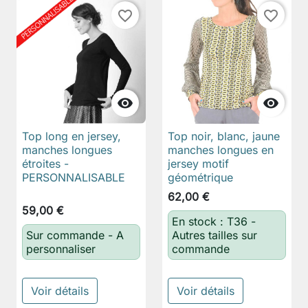
favorite_border
favorite_border


Top long en jersey,
Top noir, blanc, jaune
manches longues
manches longues en
étroites -
jersey motif
PERSONNALISABLE
géométrique
62,00 €
59,00 €
En stock : T36 -
Sur commande - A
Autres tailles sur
personnaliser
commande
Voir détails
Voir détails