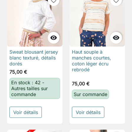
favorite_border
favorite_border


Sweat blousant jersey
Haut souple à
blanc texturé, détails
manches courtes,
dorés
coton léger écru
rebrodé
75,00 €
En stock : 42 -
75,00 €
Autres tailles sur
commande
Sur commande
Voir détails
Voir détails