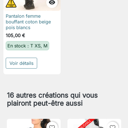

Pantalon femme
bouffant coton beige
pois blancs
105,00 €
En stock : T XS, M
Voir détails
16 autres créations qui vous
plairont peut-être aussi
favorite_border
favorite_border