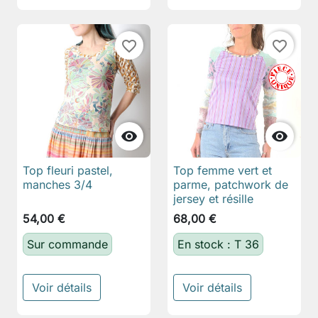
favorite_border
favorite_border


Top fleuri pastel,
Top femme vert et
manches 3/4
parme, patchwork de
jersey et résille
54,00 €
68,00 €
Sur commande
En stock : T 36
Voir détails
Voir détails