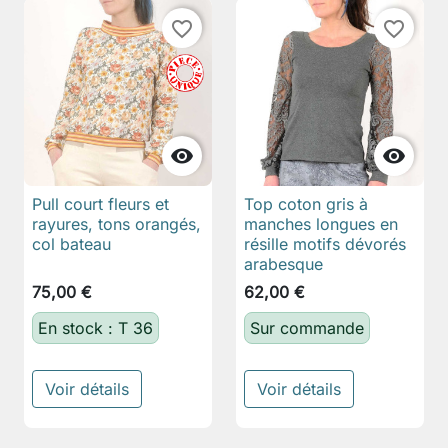
favorite_border
favorite_border


Pull court fleurs et
Top coton gris à
rayures, tons orangés,
manches longues en
col bateau
résille motifs dévorés
arabesque
75,00 €
62,00 €
En stock : T 36
Sur commande
Voir détails
Voir détails