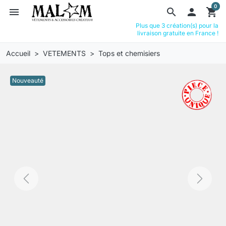
0
menu
search

shopping_cart
Plus que 3 création(s) pour la
livraison gratuite en France !
Accueil
VETEMENTS
Tops et chemisiers
Nouveauté
Previous
Next