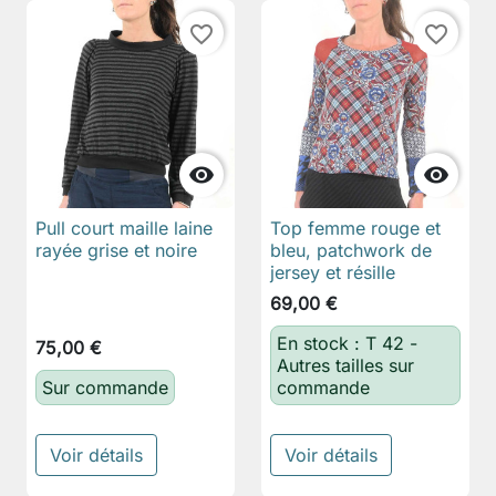
favorite_border
favorite_border


Pull court maille laine
Top femme rouge et
rayée grise et noire
bleu, patchwork de
jersey et résille
69,00 €
En stock : T 42 -
75,00 €
Autres tailles sur
Sur commande
commande
Voir détails
Voir détails