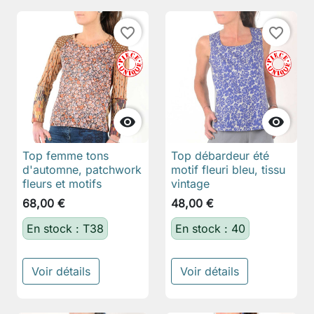
favorite_border
favorite_border


Top femme tons
Top débardeur été
d'automne, patchwork
motif fleuri bleu, tissu
fleurs et motifs
vintage
68,00 €
48,00 €
En stock : T38
En stock : 40
Voir détails
Voir détails