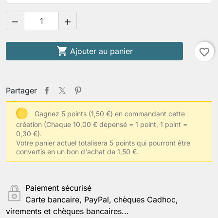



Ajouter au panier
favorite_border
Partager
Gagnez 5 points (1,50 €) en commandant cette
création
(Chaque 10,00 € dépensé = 1 point, 1 point =
0,30 €).
Votre panier actuel totalisera 5 points qui pourront être
convertis en un bon d'achat de 1,50 €.
Paiement sécurisé
Carte bancaire, PayPal, chèques Cadhoc,
virements et chèques bancaires...