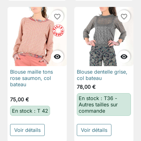
favorite_border
favorite_border


Blouse maille tons
Blouse dentelle grise,
rose saumon, col
col bateau
bateau
78,00 €
En stock : T36 -
75,00 €
Autres tailles sur
En stock : T 42
commande
Voir détails
Voir détails