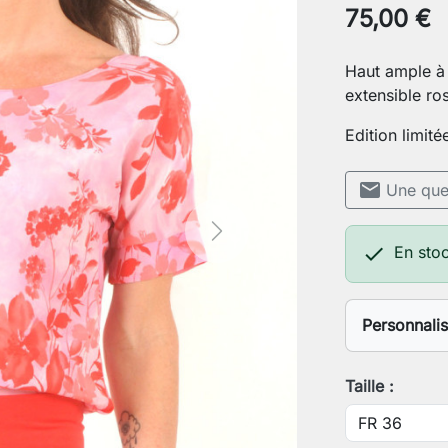
75,00 €
Haut ample à 
extensible ros
Edition limité
mail
Une ques
Next

En stoc
Personnali
Votre stat
Taille :
Votre tour