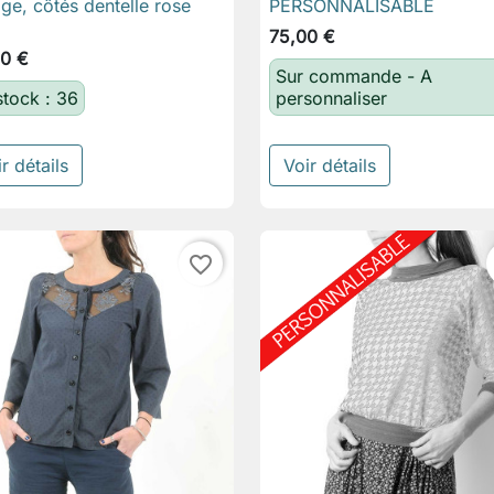
age, côtés dentelle rose
PERSONNALISABLE
75,00 €
0 €
Sur commande - A
stock : 36
personnaliser
r détails
Voir détails
favorite_border