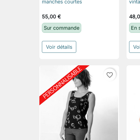
manches courtes
vint
55,00 €
48,0
Sur commande
En 
Voir détails
Voi
favorite_border