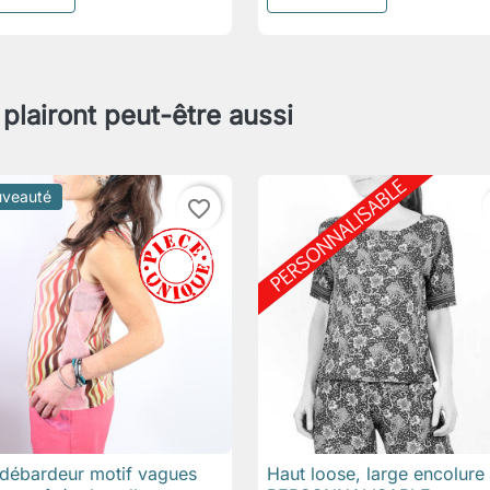
 plairont peut-être aussi
veauté
favorite_border
débardeur motif vagues
Haut loose, large encolure 

Aperçu rapide

Aperçu rapide