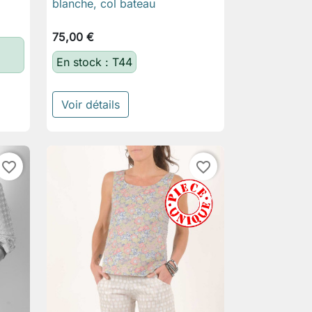
blanche, col bateau
75,00 €
En stock : T44
Voir détails
favorite_border
favorite_border