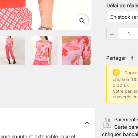
Délai de réali
search
Votre tour

Votre tail
Partager
Gagnez
Autres inf
création
(Ch
0,30 €).
Votre panier 
convertis en
Enregistr
Paiement 
Carte ban
chèques bancair
soie souple et extensible rose et