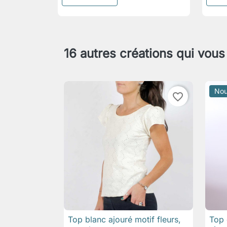
16 autres créations qui vous
Nou
favorite_border
Top blanc ajouré motif fleurs,
Top 

Aperçu rapide