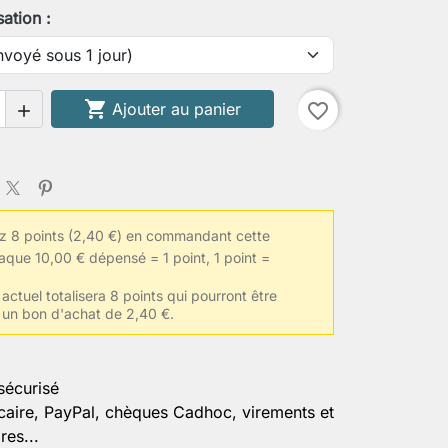
sation :
 de biceps contracté

Ajouter au panier
favorite_border

le de vêtements habituelle
 8 points (2,40 €) en commandant cette
ormations
aque 10,00 € dépensé = 1 point, 1 point =
actuel totalisera 8 points qui pourront être
 un bon d'achat de 2,40 €.
er la personnalisation
sécurisé
caire, PayPal, chèques Cadhoc, virements et
es...