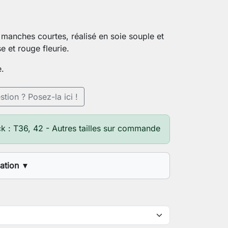
manches courtes, réalisé en soie souple et
e et rouge fleurie.
e.
tion ? Posez-la ici !
k : T36, 42 - Autres tailles sur commande
sation
▼
ure (1,60m, 1,70m, etc.)
 de poitrine