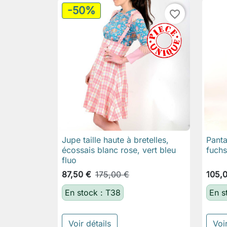
-50%
favorite_border
Jupe taille haute à bretelles,
Pant

Aperçu rapide
écossais blanc rose, vert bleu
fuchs
fluo
87,50 €
175,00 €
105,
En stock : T38
En s
Voir détails
Voir