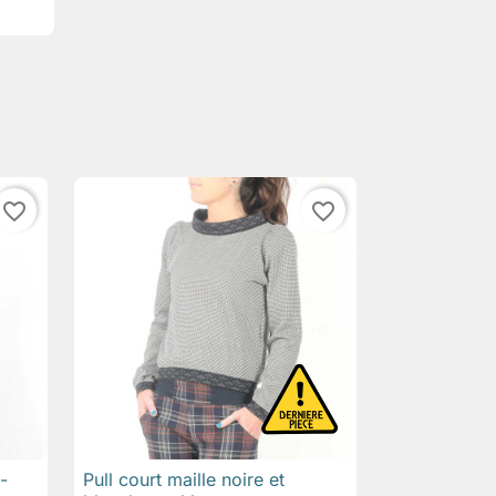
favorite_border
favorite_border
-
Pull court maille noire et

Aperçu rapide