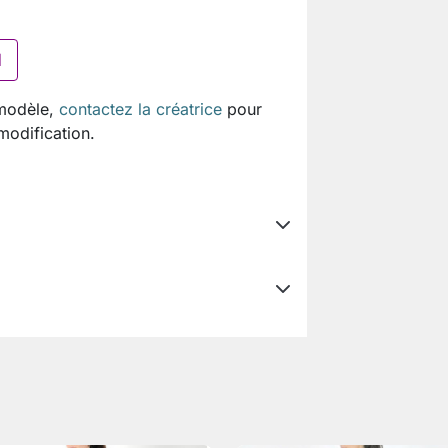
I
 modèle,
contactez la créatrice
pour
 modification.