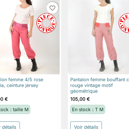
favorite_border
alon femme 4/5 rose
Pantalon femme bouffant 

Aperçu rapide

Aperçu rapide
ia, ceinture jersey
rouge vintage motif
géométrique
00 €
105,00 €
tock : taille M
En stock : T M
 détails
Voir détails