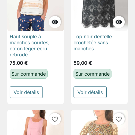


Haut souple à
Top noir dentelle
manches courtes,
crochetée sans
coton léger écru
manches
rebrodé
75,00 €
59,00 €
Sur commande
Sur commande
Voir détails
Voir détails
favorite_border
favorite_border