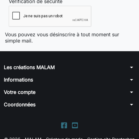
Vérification de sécurité
Vous pouvez vous désinscrire à tout moment sur
simple mail.
arrow_drop_down
Les créations MALAM
arrow_drop_down
Informations
arrow_drop_down
Votre compte
arrow_drop_down
Coordonnées