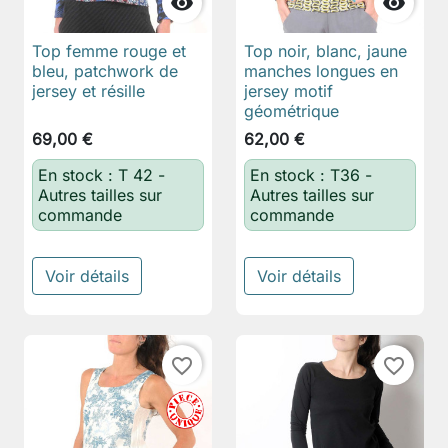


Top femme rouge et
Top noir, blanc, jaune
bleu, patchwork de
manches longues en
jersey et résille
jersey motif
géométrique
69,00 €
62,00 €
En stock : T 42 -
En stock : T36 -
Autres tailles sur
Autres tailles sur
commande
commande
Voir détails
Voir détails
favorite_border
favorite_border