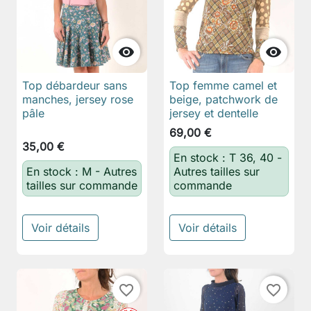


Top débardeur sans
Top femme camel et
manches, jersey rose
beige, patchwork de
pâle
jersey et dentelle
69,00 €
35,00 €
En stock : T 36, 40 -
En stock : M - Autres
Autres tailles sur
tailles sur commande
commande
Voir détails
Voir détails
favorite_border
favorite_border