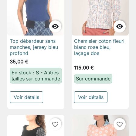


Top débardeur sans
Chemisier coton fleuri
manches, jersey bleu
blanc rose bleu,
profond
laçage dos
35,00 €
115,00 €
En stock : S - Autres
tailles sur commande
Sur commande
Voir détails
Voir détails
favorite_border
favorite_border