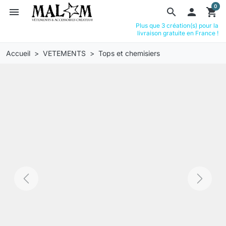
0
menu
search

shopping_cart
Plus que 3 création(s) pour la
livraison gratuite en France !
Accueil
VETEMENTS
Tops et chemisiers
Previous
Next