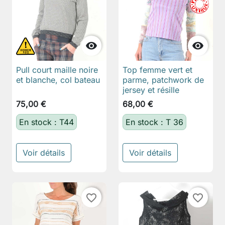


Pull court maille noire
Top femme vert et
et blanche, col bateau
parme, patchwork de
jersey et résille
75,00 €
68,00 €
En stock : T44
En stock : T 36
Voir détails
Voir détails
favorite_border
favorite_border