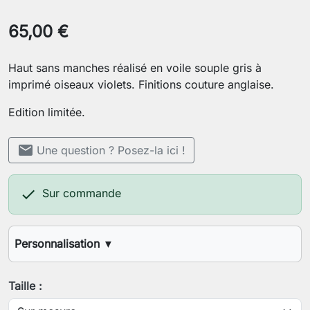
65,00 €
Haut sans manches réalisé en voile souple gris à
imprimé oiseaux violets. Finitions couture anglaise.
Edition limitée.
mail
Une question ? Posez-la ici !

Sur commande
Personnalisation
▼
Votre stature (1,60m, 1,70m, etc.)
Taille :