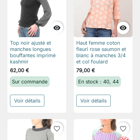


Top noir ajusté et
Haut femme coton
manches longues
fleuri rose saumon et
bouffantes imprimé
blanc à manches 3/4
kashmir
et col foulard
62,00 €
79,00 €
Sur commande
En stock : 40, 44
Voir détails
Voir détails
favorite_border
favorite_border