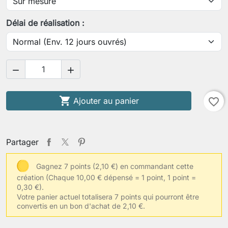
Votre tour de poitrine
Délai de réalisation :
Votre tour de taille


Votre taille de vêtements habituelle

Ajouter au panier
favorite_border
Autres informations
Partager
Gagnez 7 points (2,10 €) en commandant cette
création
(Chaque 10,00 € dépensé = 1 point, 1 point =
Enregistrer la personnalisation
0,30 €).
Votre panier actuel totalisera 7 points qui pourront être
convertis en un bon d'achat de 2,10 €.