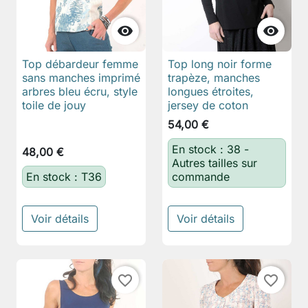


Top débardeur femme
Top long noir forme
sans manches imprimé
trapèze, manches
arbres bleu écru, style
longues étroites,
toile de jouy
jersey de coton
54,00 €
En stock : 38 -
48,00 €
Autres tailles sur
En stock : T36
commande
Voir détails
Voir détails
favorite_border
favorite_border