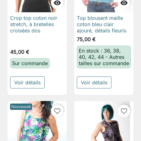


Crop top coton noir
Top blousant maille
stretch, à bretelles
coton bleu clair
croisées dos
ajouré, détails fleuris
75,00 €
En stock : 36, 38,
45,00 €
40, 42, 44 - Autres
Sur commande
tailles sur commande
Voir détails
Voir détails
Nouveauté
favorite_border
favorite_border