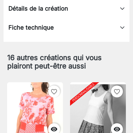
Détails de la création
Fiche technique
16 autres créations qui vous
plairont peut-être aussi
favorite_border
favorite_border

