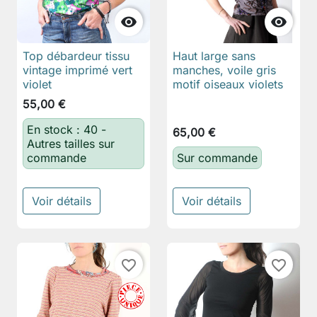


Top débardeur tissu
Haut large sans
vintage imprimé vert
manches, voile gris
violet
motif oiseaux violets
55,00 €
En stock : 40 -
65,00 €
Autres tailles sur
commande
Sur commande
Voir détails
Voir détails
favorite_border
favorite_border