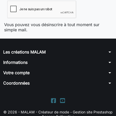
Vous pouvez vous désinscrire à tout moment sur
simple mail.
arrow_drop_down
Les créations MALAM
arrow_drop_down
Informations
arrow_drop_down
Votre compte
arrow_drop_down
Coordonnées
© 2026 - MALAM - Créateur de mode -
Gestion site Prestashop