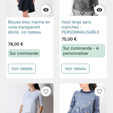


Blouse bleu marine en
Haut large sans
voile transparent
manches -
étoilé, col bateau
PERSONNALISABLE
70,00 €
78,00 €
Sur commande - A
Sur commande
personnaliser
Voir détails
Voir détails
favorite_border
favorite_border