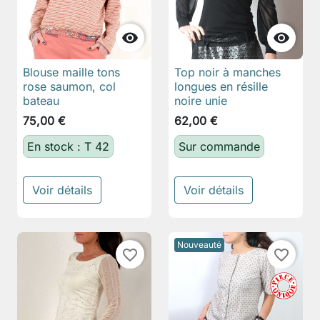


Blouse maille tons
Top noir à manches
rose saumon, col
longues en résille
bateau
noire unie
75,00 €
62,00 €
En stock : T 42
Sur commande
Voir détails
Voir détails
Nouveauté
favorite_border
favorite_border