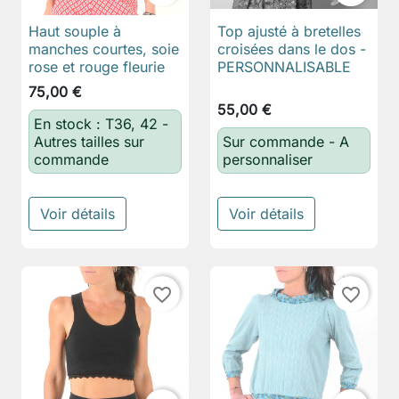
Haut souple à
Top ajusté à bretelles
manches courtes, soie
croisées dans le dos -
rose et rouge fleurie
PERSONNALISABLE
75,00 €
55,00 €
En stock : T36, 42 -
Autres tailles sur
Sur commande - A
commande
personnaliser
Voir détails
Voir détails
favorite_border
favorite_border