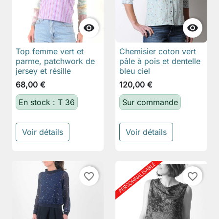


Top femme vert et
Chemisier coton vert
parme, patchwork de
pâle à pois et dentelle
jersey et résille
bleu ciel
68,00 €
120,00 €
En stock : T 36
Sur commande
Voir détails
Voir détails
favorite_border
favorite_border