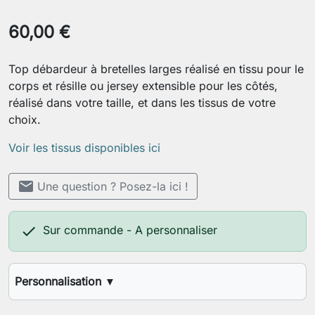
60,00 €
Top débardeur à bretelles larges réalisé en tissu pour le
corps et résille ou jersey extensible pour les côtés,
réalisé dans votre taille, et dans les tissus de votre
choix.
Voir les tissus disponibles ici
mail
Une question ? Posez-la ici !

Sur commande - A personnaliser
Personnalisation
▼
Votre stature (1,60m, 1,70m, etc.)