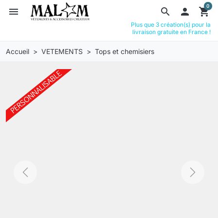
0
menu
search

shopping_cart
Plus que 3 création(s) pour la
livraison gratuite en France !
Accueil
VETEMENTS
Tops et chemisiers
Previous
Next