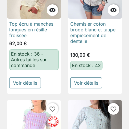


Top écru à manches
Chemisier coton
longues en résille
brodé blanc et taupe,
froissée
empiècement de
dentelle
62,00 €
En stock : 36 -
130,00 €
Autres tailles sur
commande
En stock : 42
Voir détails
Voir détails
favorite_border
favorite_border