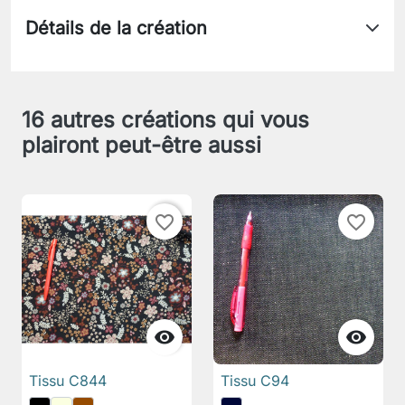
Détails de la création
16 autres créations qui vous
plairont peut-être aussi
favorite_border
favorite_border


Tissu C844
Tissu C94