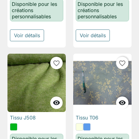
Disponible pour les
Disponible pour les
créations
créations
personnalisables
personnalisables
Voir détails
Voir détails
favorite_border
favorite_border


Tissu J508
Tissu T06
Disponible pour les
Disponible pour les