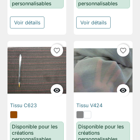
personnalisables
personnalisables
Voir détails
Voir détails
favorite_border
favorite_border


Tissu C623
Tissu V424
Disponible pour les
Disponible pour les
créations
créations
personnalisables
personnalisables