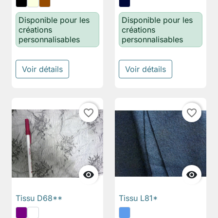
Disponible pour les
Disponible pour les
créations
créations
personnalisables
personnalisables
Voir détails
Voir détails
favorite_border
favorite_border


Tissu D68**
Tissu L81*