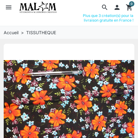
0
menu
search

shopping_cart
Plus que 3 création(s) pour la
livraison gratuite en France !
Accueil
TISSUTHEQUE