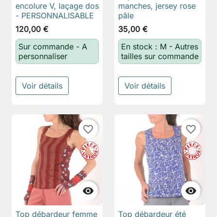
encolure V, laçage dos
manches, jersey rose
- PERSONNALISABLE
pâle
120,00 €
35,00 €
Sur commande - A
En stock : M - Autres
personnaliser
tailles sur commande
Voir détails
Voir détails
favorite_border
favorite_border


Top débardeur femme
Top débardeur été