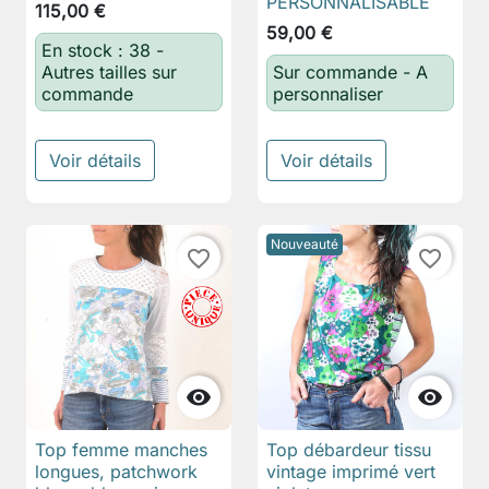
PERSONNALISABLE
115,00 €
59,00 €
En stock : 38 -
Autres tailles sur
Sur commande - A
commande
personnaliser
Voir détails
Voir détails
Nouveauté
favorite_border
favorite_border


Top femme manches
Top débardeur tissu
longues, patchwork
vintage imprimé vert