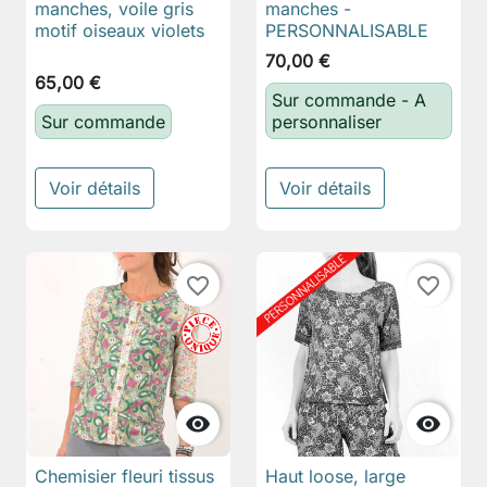
manches, voile gris
manches -
motif oiseaux violets
PERSONNALISABLE
70,00 €
65,00 €
Sur commande - A
Sur commande
personnaliser
Voir détails
Voir détails
favorite_border
favorite_border


Chemisier fleuri tissus
Haut loose, large