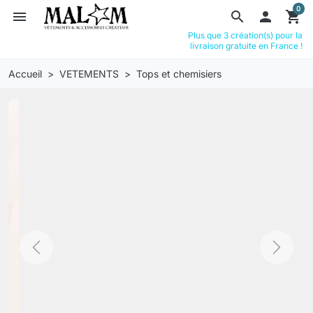
0
menu
search

shopping_cart
Plus que 3 création(s) pour la
livraison gratuite en France !
Accueil
VETEMENTS
Tops et chemisiers
Previous
Next