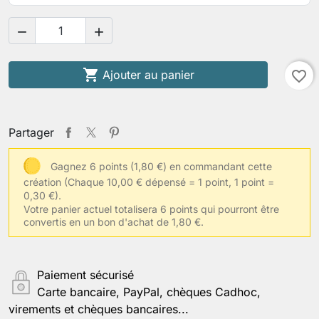



Ajouter au panier
favorite_border
Partager
Gagnez 6 points (1,80 €) en commandant cette
création
(Chaque 10,00 € dépensé = 1 point, 1 point =
0,30 €).
Votre panier actuel totalisera 6 points qui pourront être
convertis en un bon d'achat de 1,80 €.
Paiement sécurisé
Carte bancaire, PayPal, chèques Cadhoc,
virements et chèques bancaires...