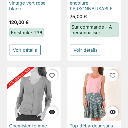
vintage vert rose
encolure -
blanc
PERSONNALISABLE
75,00 €
120,00 €
Sur commande - A
En stock : T36
personnaliser
Voir détails
Voir détails
favorite_border
favorite_border


Chemisier femme
Top débardeur sans