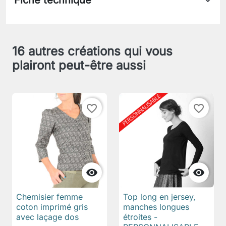
Fiche technique
16 autres créations qui vous
plairont peut-être aussi
favorite_border
favorite_border


Chemisier femme
Top long en jersey,
coton imprimé gris
manches longues
avec laçage dos
étroites -