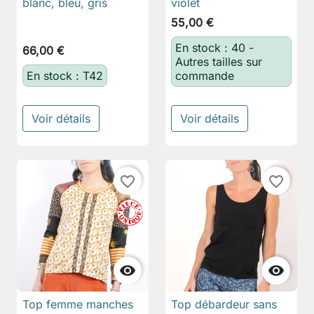
blanc, bleu, gris
violet
55,00 €
En stock : 40 -
66,00 €
Autres tailles sur
En stock : T42
commande
Voir détails
Voir détails
favorite_border
favorite_border


Top femme manches
Top débardeur sans