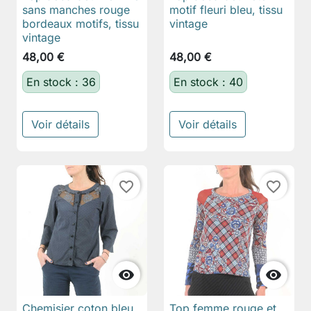
sans manches rouge
motif fleuri bleu, tissu
bordeaux motifs, tissu
vintage
vintage
48,00 €
48,00 €
En stock : 36
En stock : 40
Voir détails
Voir détails
favorite_border
favorite_border


Chemisier coton bleu
Top femme rouge et