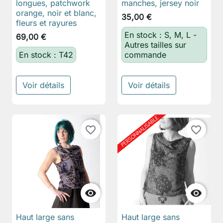
longues, patchwork
manches, jersey noir
orange, noir et blanc,
35,00 €
fleurs et rayures
En stock : S, M, L -
69,00 €
Autres tailles sur
En stock : T42
commande
Voir détails
Voir détails
favorite_border
favorite_border


Haut large sans
Haut large sans