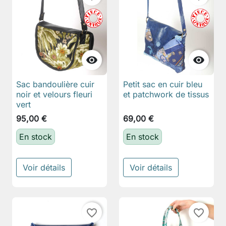


Sac bandoulière cuir
Petit sac en cuir bleu
noir et velours fleuri
et patchwork de tissus
vert
95,00 €
69,00 €
En stock
En stock
Voir détails
Voir détails
favorite_border
favorite_border