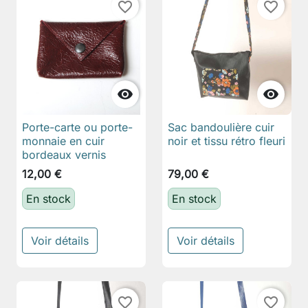
favorite_border
favorite_border


Porte-carte ou porte-
Sac bandoulière cuir
monnaie en cuir
noir et tissu rétro fleuri
bordeaux vernis
12,00 €
79,00 €
En stock
En stock
Voir détails
Voir détails
favorite_border
favorite_border