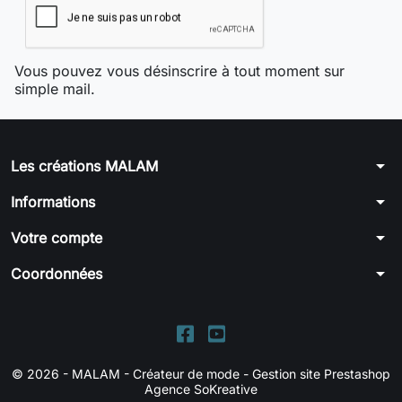
Vous pouvez vous désinscrire à tout moment sur
simple mail.
arrow_drop_down
Les créations MALAM
arrow_drop_down
Informations
arrow_drop_down
Votre compte
arrow_drop_down
Coordonnées
© 2026 - MALAM - Créateur de mode -
Gestion site Prestashop
Agence SoKreative