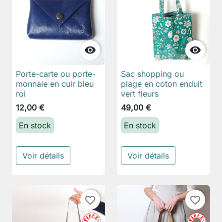


Porte-carte ou porte-
Sac shopping ou
monnaie en cuir bleu
plage en coton enduit
roi
vert fleurs
12,00 €
49,00 €
En stock
En stock
Voir détails
Voir détails
favorite_border
favorite_border