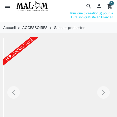
0
menu
search

shopping_cart
Plus que 3 création(s) pour la
livraison gratuite en France !
Accueil
ACCESSOIRES
Sacs et pochettes
Previous
Next