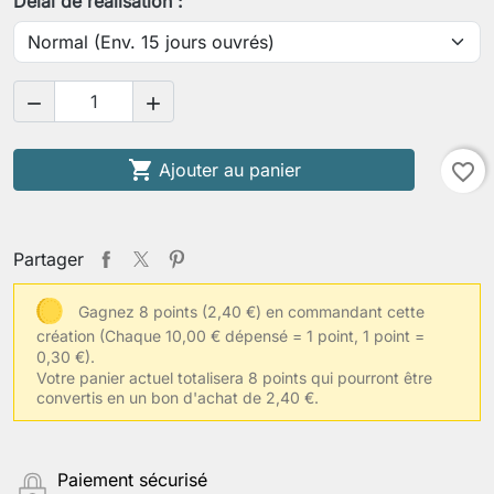
Délai de réalisation :



Ajouter au panier
favorite_border
Partager
Gagnez 8 points (2,40 €) en commandant cette
création
(Chaque 10,00 € dépensé = 1 point, 1 point =
0,30 €).
Votre panier actuel totalisera 8 points qui pourront être
convertis en un bon d'achat de 2,40 €.
Paiement sécurisé