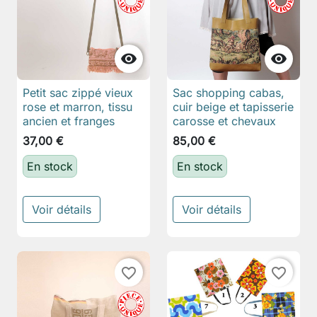


Petit sac zippé vieux
Sac shopping cabas,
rose et marron, tissu
cuir beige et tapisserie
ancien et franges
carosse et chevaux
37,00 €
85,00 €
En stock
En stock
Voir détails
Voir détails
favorite_border
favorite_border