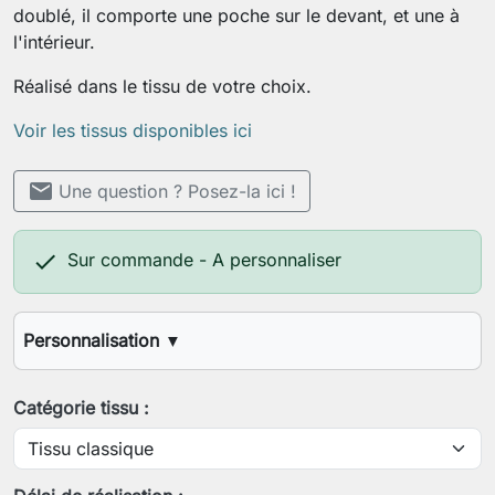
doublé, il comporte une poche sur le devant, et une à
l'intérieur.
Réalisé dans le tissu de votre choix.
Voir les tissus disponibles ici
mail
Une question ? Posez-la ici !

Sur commande - A personnaliser
Personnalisation
▼
Couleur(s) ou choix de tissu(s)
Catégorie tissu :
Enregistrer la personnalisation