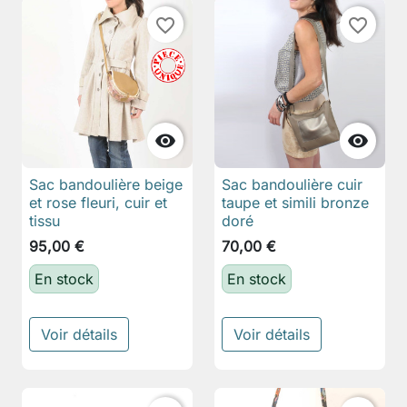
favorite_border
favorite_border


Sac bandoulière beige
Sac bandoulière cuir
et rose fleuri, cuir et
taupe et simili bronze
tissu
doré
95,00 €
70,00 €
En stock
En stock
Voir détails
Voir détails