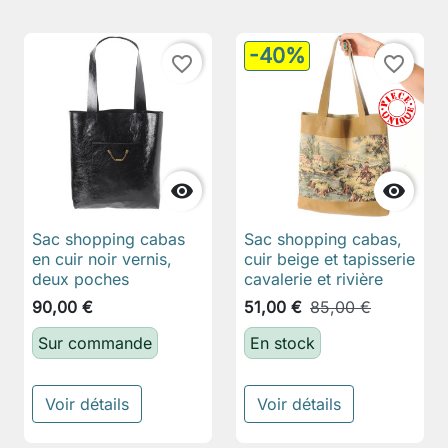
-40%
favorite_border
favorite_border


Sac shopping cabas
Sac shopping cabas,
en cuir noir vernis,
cuir beige et tapisserie
deux poches
cavalerie et rivière
90,00 €
51,00 €
85,00 €
Sur commande
En stock
Voir détails
Voir détails