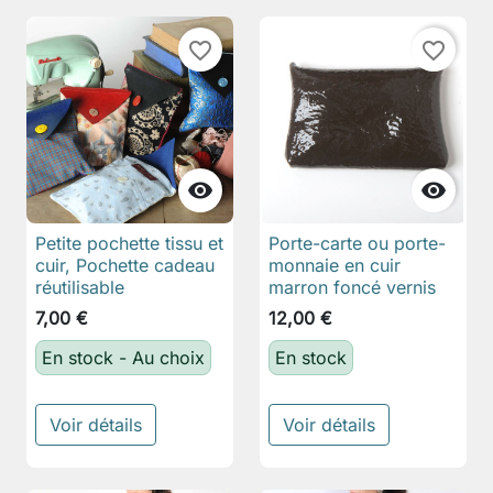
favorite_border
favorite_border


Petite pochette tissu et
Porte-carte ou porte-
cuir, Pochette cadeau
monnaie en cuir
réutilisable
marron foncé vernis
7,00 €
12,00 €
En stock - Au choix
En stock
Voir détails
Voir détails