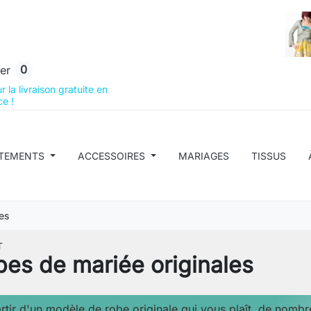
0
er
 la livraison gratuite en
e !
TEMENTS
ACCESSOIRES
MARIAGES
TISSUS
es
T
es de mariée originales
rtir d'un modèle de robe originale qui vous plaît, de nombr