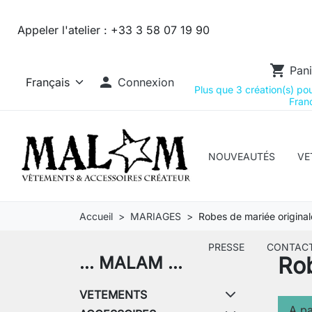
Appeler l'atelier :
+33 3 58 07 19 90
shopping_cart
Pani

Connexion
Plus que 3 création(s) pour
Franc
NOUVEAUTÉS
VE
Accueil
MARIAGES
Robes de mariée original
PRESSE
CONTAC
Rob
... MALAM ...
VETEMENTS
A pa