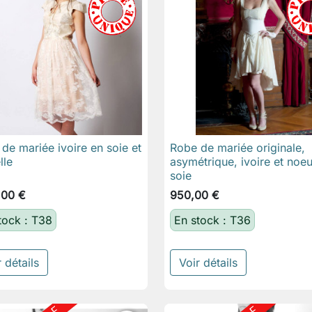
de mariée ivoire en soie et
Robe de mariée originale,

Aperçu rapide

Aperçu rapide
lle
asymétrique, ivoire et noe
soie
,00 €
950,00 €
tock : T38
En stock : T36
 détails
Voir détails