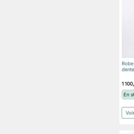
Robe 
dente
1 100
En s
Voir