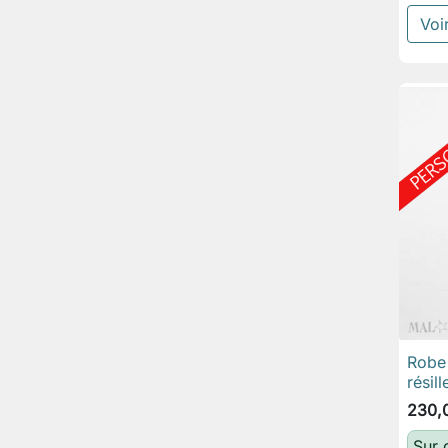
Voir
Robe 
rési
230,
Sur