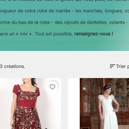
ongueur de votre robe de mariée - les manches, longues, c
orme du bas de la robe - des rajouts de dentelles, volants - l
aire un « mix ». Tout est possible,
renseignez-vous
!
sort
13 créations.
Trier 
favorite_border