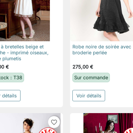
à bretelles beige et
Robe noire de soirée avec

Aperçu rapide

Aperçu rapide
he - imprimé oiseaux,
broderie perlée
le plumetis
00 €
275,00 €
tock : T38
Sur commande
 détails
Voir détails
favorite_border