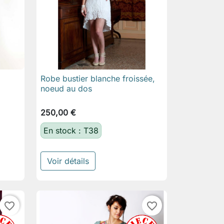
Robe bustier blanche froissée,

Aperçu rapide
noeud au dos
250,00 €
En stock : T38
Voir détails
favorite_border
favorite_border