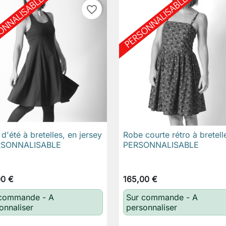
favorite_border
d'été à bretelles, en jersey
Robe courte rétro à bretell

Aperçu rapide

Aperçu rapide
RSONNALISABLE
PERSONNALISABLE
00 €
165,00 €
 commande - A
Sur commande - A
onnaliser
personnaliser