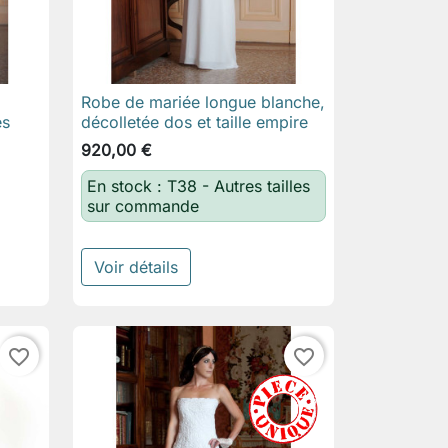
Robe de mariée longue blanche,

Aperçu rapide
es
décolletée dos et taille empire
920,00 €
En stock : T38 - Autres tailles
sur commande
Voir détails
favorite_border
favorite_border