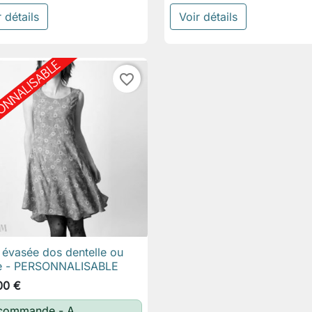
 détails
Voir détails
favorite_border
évasée dos dentelle ou

Aperçu rapide
lle - PERSONNALISABLE
00 €
 commande - A