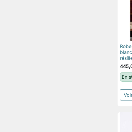
Robe 
blanc
résil
445,
En s
Voir