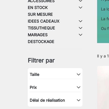
ACCESSOIRES
EN STOCK
La l
SUR MESURE
La f
IDEES CADEAUX
TISSUTHEQUE
Ou f
MARIAGES
DESTOCKAGE
Il y a 
Filtrer par
Taille
Prix
Délai de réalisation