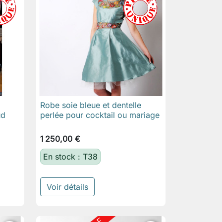
Robe soie bleue et dentelle

Aperçu rapide
ud
perlée pour cocktail ou mariage
1 250,00 €
En stock : T38
Voir détails