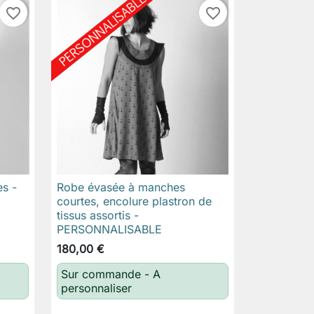
favorite_border
favorite_border
es -
Robe évasée à manches

Aperçu rapide
courtes, encolure plastron de
tissus assortis -
PERSONNALISABLE
180,00 €
Sur commande - A
personnaliser