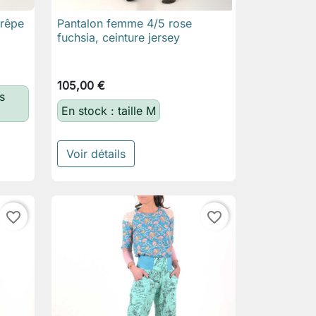
crêpe
Pantalon femme 4/5 rose

Aperçu rapide
fuchsia, ceinture jersey
105,00 €
s
En stock : taille M
Voir détails
favorite_border
favorite_border