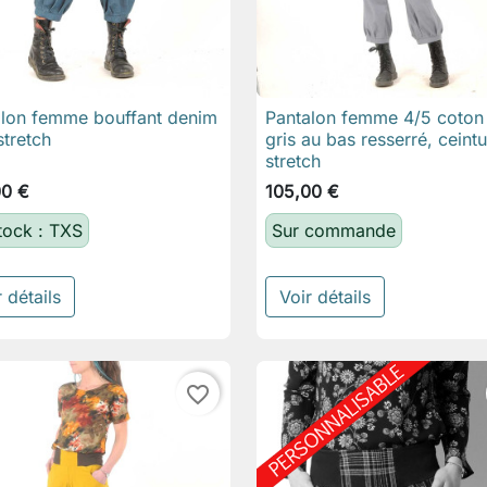
alon femme bouffant denim
Pantalon femme 4/5 coton

Aperçu rapide

Aperçu rapide
stretch
gris au bas resserré, ceint
stretch
00 €
105,00 €
tock : TXS
Sur commande
 détails
Voir détails
favorite_border