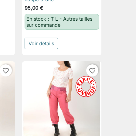
95,00 €
En stock : T L - Autres tailles
sur commande
Voir détails
favorite_border
favorite_border