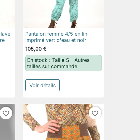
 lavé
Pantalon femme 4/5 en lin

Aperçu rapide
ure
imprimé vert d'eau et noir
105,00 €
En stock : Taille S - Autres
tailles sur commande
Voir détails
favorite_border
favorite_border