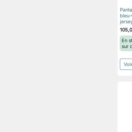
Panta
bleu-
jerse
105,
En s
sur
Voir