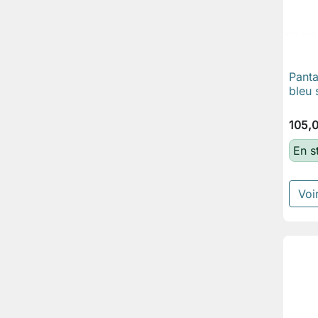
Pant
bleu 
105,
En s
Voir