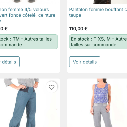
lon femme 4/5 velours
Pantalon femme bouffant 

Aperçu rapide

Aperçu rapide
vert foncé côtelé, ceinture
taupe
y
00 €
110,00 €
tock : TM - Autres tailles
En stock : T XS, M - Autre
 commande
tailles sur commande
 détails
Voir détails
favorite_border