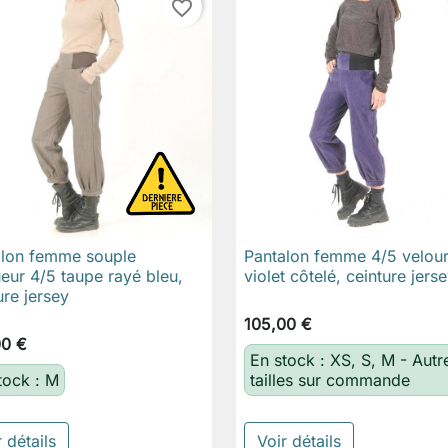
favorite_border
alon femme souple
Pantalon femme 4/5 velou

Aperçu rapide

Aperçu rapide
eur 4/5 taupe rayé bleu,
violet côtelé, ceinture jers
ure jersey
105,00 €
00 €
En stock : XS, S, M - Autr
tock : M
tailles sur commande
 détails
Voir détails