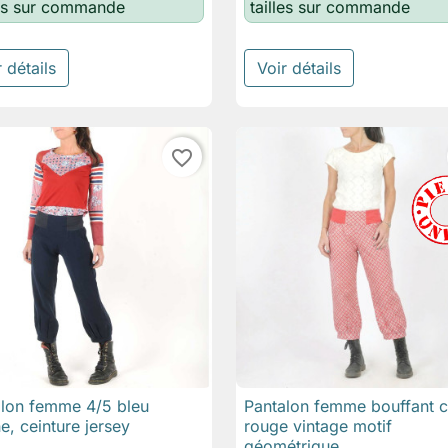
les sur commande
tailles sur commande
 détails
Voir détails
favorite_border
alon femme 4/5 bleu
Pantalon femme bouffant 

Aperçu rapide

Aperçu rapide
e, ceinture jersey
rouge vintage motif
géométrique