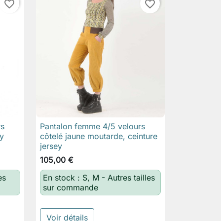
favorite_border
favorite_border
rs
Pantalon femme 4/5 velours

Aperçu rapide
ey
côtelé jaune moutarde, ceinture
jersey
105,00 €
es
En stock : S, M - Autres tailles
sur commande
Voir détails