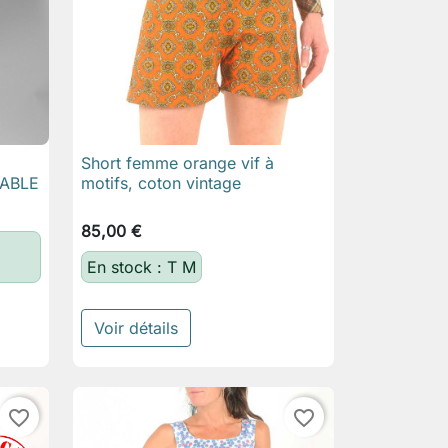
Short femme orange vif à

Aperçu rapide
SABLE
motifs, coton vintage
85,00 €
En stock : T M
Voir détails
favorite_border
favorite_border