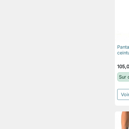
Panta
ceint
105,
Sur
Voir