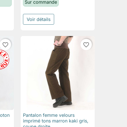
Sur commande
Voir détails
favorite_border
favorite_border
coton
Pantalon femme velours

Aperçu rapide
imprimé tons marron kaki gris,
coupe droite