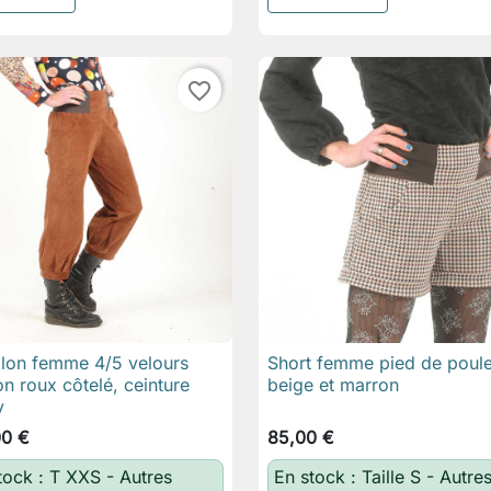
favorite_border
lon femme 4/5 velours
Short femme pied de poul

Aperçu rapide

Aperçu rapide
n roux côtelé, ceinture
beige et marron
y
00 €
85,00 €
tock : T XXS - Autres
En stock : Taille S - Autre