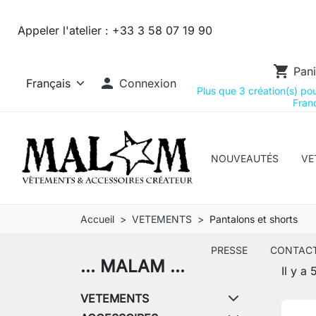
Appeler l'atelier :
+33 3 58 07 19 90
shopping_cart
Pani

Connexion
Plus que 3 création(s) pour
Franc
NOUVEAUTÉS
VE
Accueil
VETEMENTS
Pantalons et shorts
PRESSE
CONTAC
... MALAM ...
Il y a 
VETEMENTS