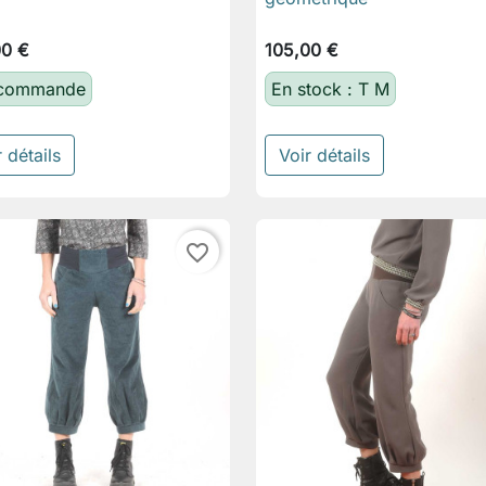
00 €
105,00 €
 commande
En stock : T M
 détails
Voir détails
favorite_border