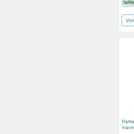
tail
Voir
Pant
marin