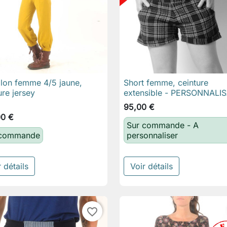
lon femme 4/5 jaune,
Short femme, ceinture

Aperçu rapide

Aperçu rapide
ure jersey
extensible - PERSONNALI
95,00 €
00 €
Sur commande - A
 commande
personnaliser
 détails
Voir détails
favorite_border