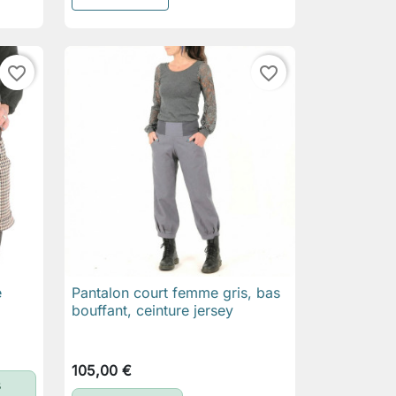
favorite_border
favorite_border
e
Pantalon court femme gris, bas

Aperçu rapide
bouffant, ceinture jersey
105,00 €
s