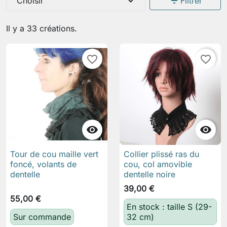
expand_more
filter_list
Choisir
Filtrer
Il y a 33 créations.
favorite_border
favorite_border


Tour de cou maille vert
Collier plissé ras du
foncé, volants de
cou, col amovible
dentelle
dentelle noire
39,00 €
55,00 €
En stock : taille S (29-
Sur commande
32 cm)