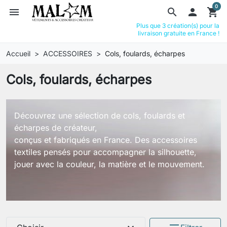
0
menu
search

shopping_cart
Plus que 3 création(s) pour la
livraison gratuite en France !
Accueil
ACCESSOIRES
Cols, foulards, écharpes
Cols, foulards, écharpes
Découvrez une sélection de cols, foulards et
écharpes de créateur,
conçus et fabriqués en France. Des accessoires
textiles pensés pour accompagner la silhouette,
jouer avec la couleur, la matière et le mouvement.