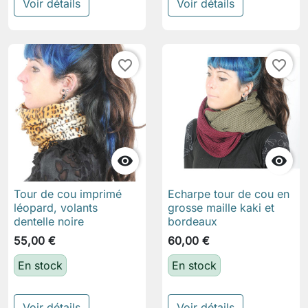
Voir détails
Voir détails
favorite_border
favorite_border


Tour de cou imprimé
Echarpe tour de cou en
léopard, volants
grosse maille kaki et
dentelle noire
bordeaux
55,00 €
60,00 €
En stock
En stock
Voir détails
Voir détails