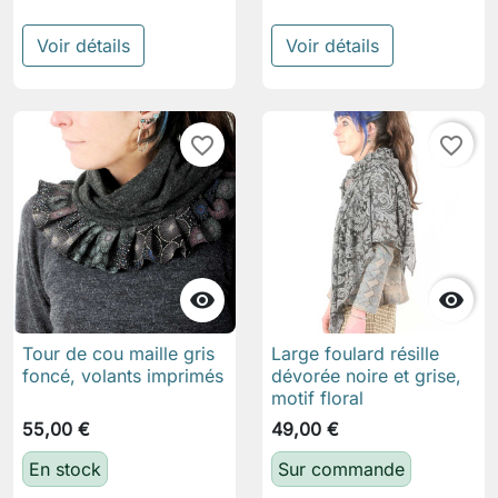
Voir détails
Voir détails
favorite_border
favorite_border


Tour de cou maille gris
Large foulard résille
foncé, volants imprimés
dévorée noire et grise,
motif floral
55,00 €
49,00 €
En stock
Sur commande