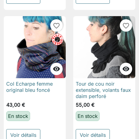
favorite_border
favorite_border


Col Echarpe femme
Tour de cou noir
original bleu foncé
extensible, volants faux
daim perforé
43,00 €
55,00 €
En stock
En stock
Voir détails
Voir détails