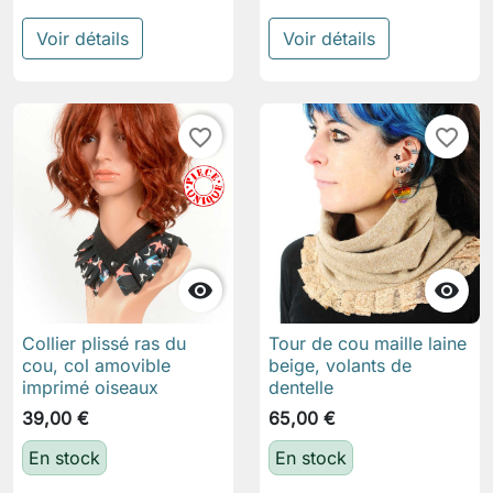
Voir détails
Voir détails
favorite_border
favorite_border


Collier plissé ras du
Tour de cou maille laine
cou, col amovible
beige, volants de
imprimé oiseaux
dentelle
39,00 €
65,00 €
En stock
En stock