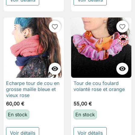
favorite_border
favorite_border


Echarpe tour de cou en
Tour de cou foulard
grosse maille bleue et
volanté rose et orange
vieux rose
60,00 €
55,00 €
En stock
En stock
Voir détails
Voir détails