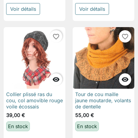
Voir détails
Voir détails
favorite_border
favorite_border


Collier plissé ras du
Tour de cou maille
cou, col amovible rouge
jaune moutarde, volants
voile écossais
de dentelle
39,00 €
55,00 €
En stock
En stock