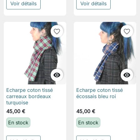
Voir détails
Voir détails
favorite_border
favorite_border


Echarpe coton tissé
Echarpe coton tissé
carreaux bordeaux
écossais bleu roi
turquoise
45,00 €
45,00 €
En stock
En stock