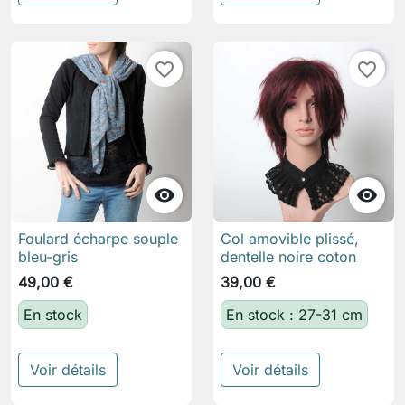
favorite_border
favorite_border


Foulard écharpe souple
Col amovible plissé,
bleu-gris
dentelle noire coton
49,00 €
39,00 €
En stock
En stock : 27-31 cm
Voir détails
Voir détails