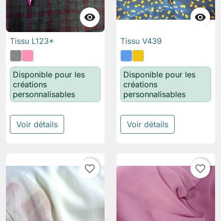


Tissu L123*
Tissu V439
Disponible pour les
Disponible pour les
créations
créations
personnalisables
personnalisables
Voir détails
Voir détails
favorite_border
favorite_border