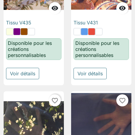


Tissu V435
Tissu V431
Disponible pour les
Disponible pour les
créations
créations
personnalisables
personnalisables
Voir détails
Voir détails
favorite_border
favorite_border