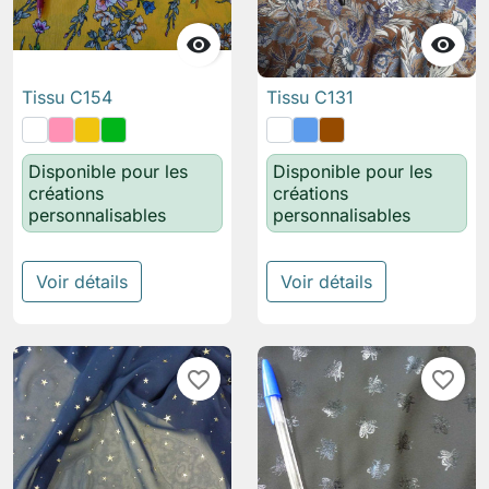


Tissu C154
Tissu C131
Disponible pour les
Disponible pour les
créations
créations
personnalisables
personnalisables
Voir détails
Voir détails
favorite_border
favorite_border