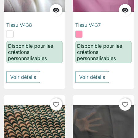


Tissu V438
Tissu V437
Disponible pour les
Disponible pour les
créations
créations
personnalisables
personnalisables
Voir détails
Voir détails
favorite_border
favorite_border