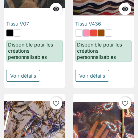


Tissu V07
Tissu V436
Disponible pour les
Disponible pour les
créations
créations
personnalisables
personnalisables
Voir détails
Voir détails
favorite_border
favorite_border