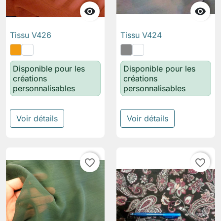


Tissu V426
Tissu V424
Disponible pour les
Disponible pour les
créations
créations
personnalisables
personnalisables
Voir détails
Voir détails
favorite_border
favorite_border