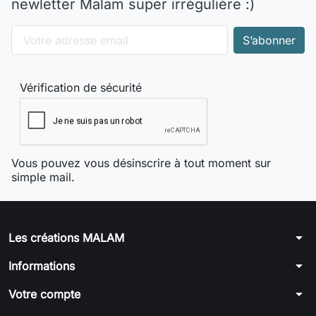
newletter Malam super irrégulière :)
Vérification de sécurité
Vous pouvez vous désinscrire à tout moment sur
simple mail.
arrow_drop_down
Les créations MALAM
arrow_drop_down
Informations
arrow_drop_down
Votre compte