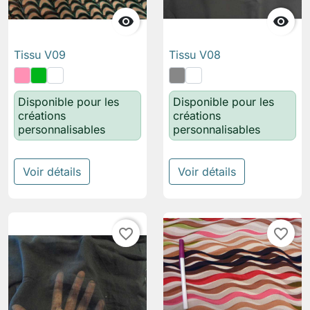


Tissu V09
Tissu V08
Disponible pour les
Disponible pour les
créations
créations
personnalisables
personnalisables
Voir détails
Voir détails
favorite_border
favorite_border