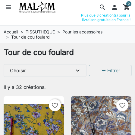
0
menu
search

shopping_cart
Plus que 3 création(s) pour la
livraison gratuite en France !
Accueil
TISSUTHEQUE
Pour les accessoires
Tour de cou foulard
Tour de cou foulard
expand_more
filter_list
Choisir
Filtrer
Il y a 32 créations.
favorite_border
favorite_border