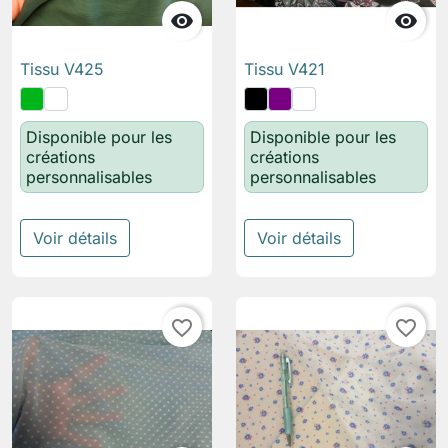


Tissu V425
Tissu V421
Disponible pour les
Disponible pour les
créations
créations
personnalisables
personnalisables
Voir détails
Voir détails
favorite_border
favorite_border