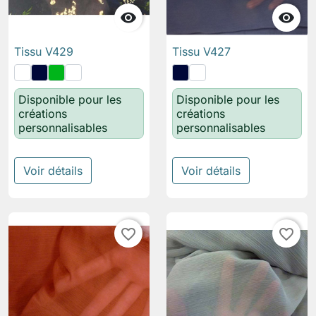


Tissu V429
Tissu V427
Disponible pour les
Disponible pour les
créations
créations
personnalisables
personnalisables
Voir détails
Voir détails
favorite_border
favorite_border