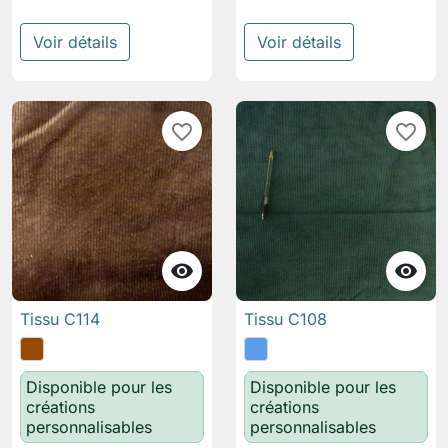
Voir détails
Voir détails
favorite_border
favorite_border


Tissu C114
Tissu C108
Disponible pour les
Disponible pour les
créations
créations
personnalisables
personnalisables