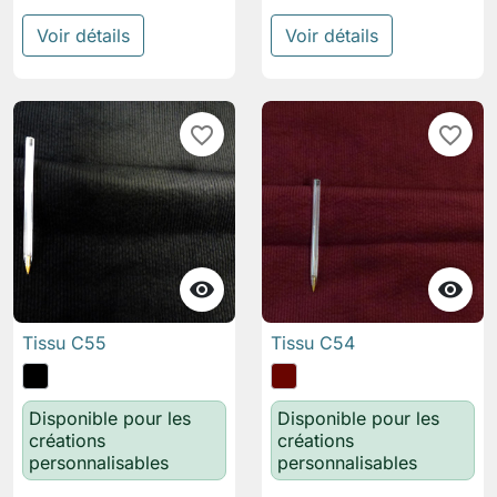
Voir détails
Voir détails
favorite_border
favorite_border


Tissu C55
Tissu C54
Disponible pour les
Disponible pour les
créations
créations
personnalisables
personnalisables