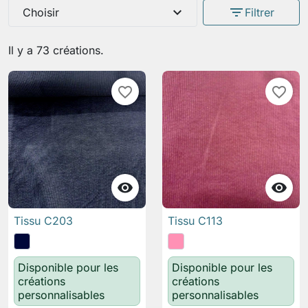
expand_more
filter_list
Choisir
Filtrer
Il y a 73 créations.
favorite_border
favorite_border


Tissu C203
Tissu C113
Disponible pour les
Disponible pour les
créations
créations
personnalisables
personnalisables