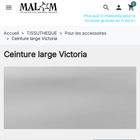
0
menu
search

shopping_cart
Plus que 3 création(s) pour la
livraison gratuite en France !
Accueil
TISSUTHEQUE
Pour les accessoires
Ceinture large Victoria
Ceinture large Victoria