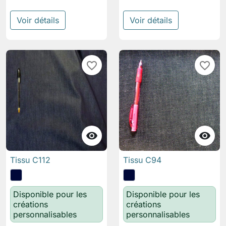
Voir détails
Voir détails
favorite_border
favorite_border


Tissu C112
Tissu C94
Disponible pour les
Disponible pour les
créations
créations
personnalisables
personnalisables