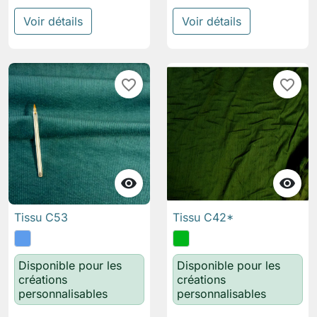
Voir détails
Voir détails
favorite_border
favorite_border


Tissu C53
Tissu C42*
Disponible pour les
Disponible pour les
créations
créations
personnalisables
personnalisables