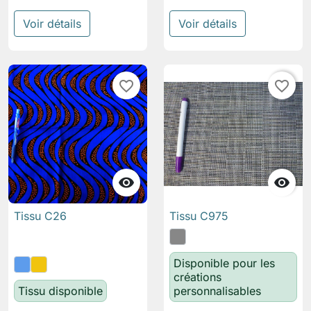
Voir détails
Voir détails
favorite_border
favorite_border


Tissu C26
Tissu C975
Disponible pour les
créations
Tissu disponible
personnalisables