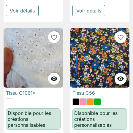
Voir détails
Voir détails
favorite_border
favorite_border


Tissu C1061*
Tissu C56
Disponible pour les
Disponible pour les
créations
créations
personnalisables
personnalisables