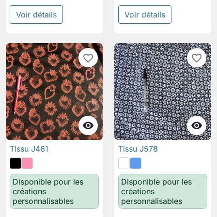
Voir détails
Voir détails
favorite_border
favorite_border


Tissu J461
Tissu J578
Disponible pour les
Disponible pour les
créations
créations
personnalisables
personnalisables