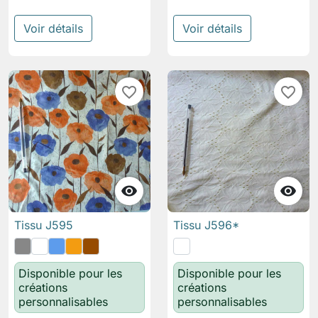
Voir détails
Voir détails
favorite_border
favorite_border


Tissu J595
Tissu J596*
Disponible pour les
Disponible pour les
créations
créations
personnalisables
personnalisables