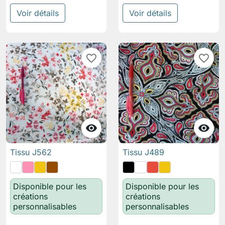
Voir détails
Voir détails
favorite_border
favorite_border


Tissu J562
Tissu J489
Disponible pour les
Disponible pour les
créations
créations
personnalisables
personnalisables