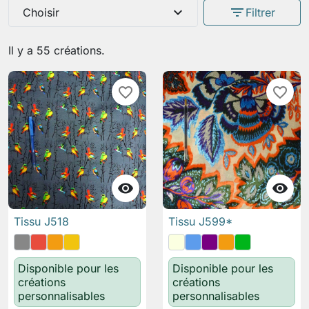
expand_more
filter_list
Choisir
Filtrer
Il y a 55 créations.
favorite_border
favorite_border


Tissu J518
Tissu J599*
Disponible pour les
Disponible pour les
créations
créations
personnalisables
personnalisables