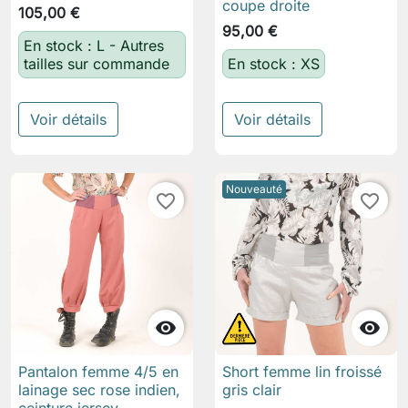
coupe droite
105,00 €
95,00 €
En stock : L - Autres
tailles sur commande
En stock : XS
Voir détails
Voir détails
Nouveauté
favorite_border
favorite_border


Pantalon femme 4/5 en
Short femme lin froissé
lainage sec rose indien,
gris clair