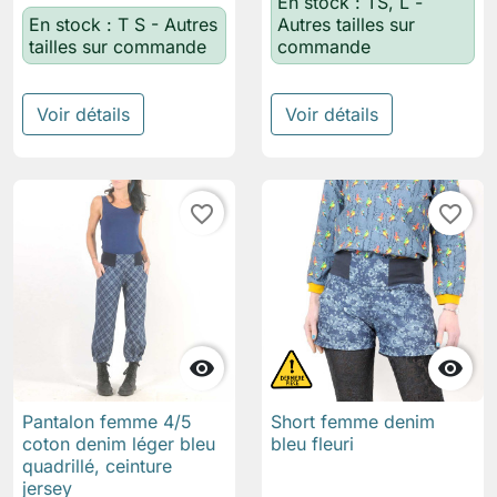
En stock : TS, L -
En stock : T S - Autres
Autres tailles sur
tailles sur commande
commande
Voir détails
Voir détails
favorite_border
favorite_border


Pantalon femme 4/5
Short femme denim
coton denim léger bleu
bleu fleuri
quadrillé, ceinture
jersey