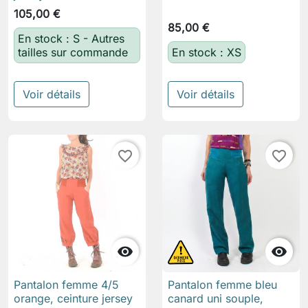
105,00 €
85,00 €
En stock : S - Autres
tailles sur commande
En stock : XS
Voir détails
Voir détails
favorite_border
favorite_border


Pantalon femme 4/5
Pantalon femme bleu
orange, ceinture jersey
canard uni souple,