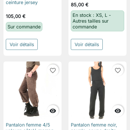
ceinture jersey
85,00 €
En stock : XS, L -
105,00 €
Autres tailles sur
Sur commande
commande
Voir détails
Voir détails
favorite_border
favorite_border


Pantalon femme 4/5
Pantalon femme noir,