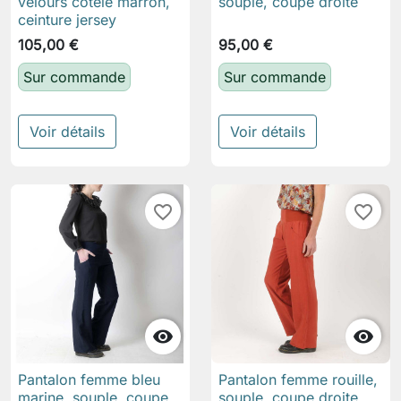
velours côtelé marron,
souple, coupe droite
ceinture jersey
105,00 €
95,00 €
Sur commande
Sur commande
Voir détails
Voir détails
favorite_border
favorite_border


Pantalon femme bleu
Pantalon femme rouille,
marine, souple, coupe
souple, coupe droite