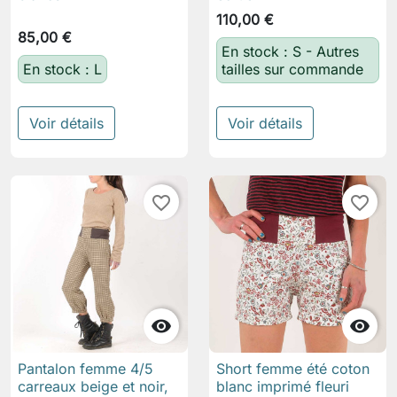
110,00 €
85,00 €
En stock : S - Autres
En stock : L
tailles sur commande
Voir détails
Voir détails
favorite_border
favorite_border


Pantalon femme 4/5
Short femme été coton
carreaux beige et noir,
blanc imprimé fleuri