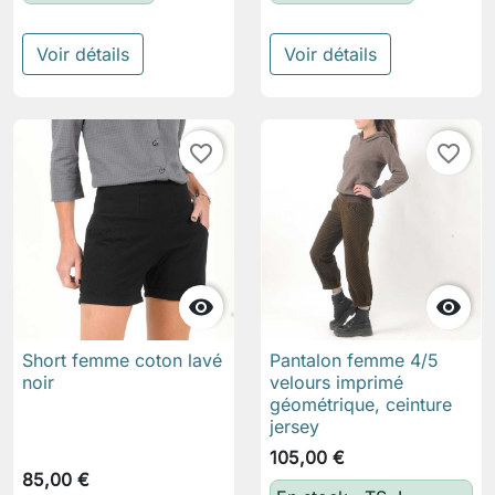
Voir détails
Voir détails
favorite_border
favorite_border


Short femme coton lavé
Pantalon femme 4/5
noir
velours imprimé
géométrique, ceinture
jersey
105,00 €
85,00 €