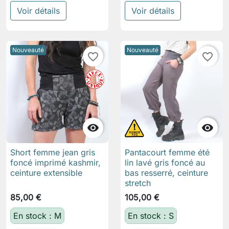
Voir détails
Voir détails
Nouveauté
Nouveauté
favorite_border
favorite_border


Short femme jean gris
Pantacourt femme été
foncé imprimé kashmir,
lin lavé gris foncé au
ceinture extensible
bas resserré, ceinture
stretch
85,00 €
105,00 €
En stock : M
En stock : S