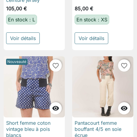
ceinture jersey
105,00 €
85,00 €
En stock : L
En stock : XS
Voir détails
Voir détails
Nouveauté
favorite_border
favorite_border


Short femme coton
Pantacourt femme
vintage bleu à pois
bouffant 4/5 en soie
blancs
écrue