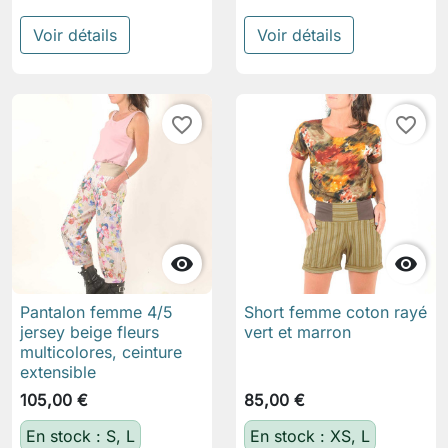
Voir détails
Voir détails
favorite_border
favorite_border


Pantalon femme 4/5
Short femme coton rayé
jersey beige fleurs
vert et marron
multicolores, ceinture
extensible
105,00 €
85,00 €
En stock : S, L
En stock : XS, L