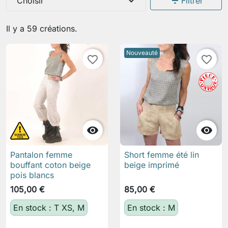
expand_more
filter_list
Choisir
Filtrer
Il y a 59 créations.
Nouveauté
favorite_border
favorite_border


Pantalon femme
Short femme été lin
bouffant coton beige
beige imprimé
pois blancs
105,00 €
85,00 €
En stock : T XS, M
En stock : M